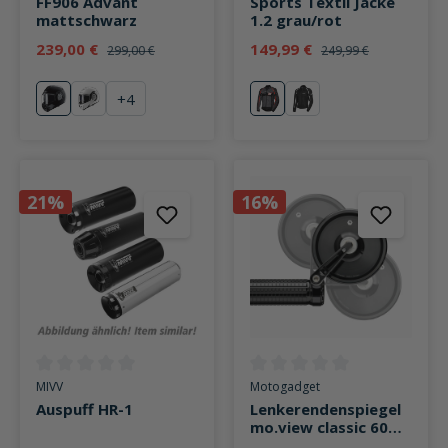
FF906 Advant
Sports Textil Jacke
mattschwarz
1.2 grau/rot
239,00 €
149,99 €
299,00 €
249,99 €
+
4
mattschwarz
Solid weiß
rot
weiß
21%
16%
Durchschnittliche Bewertung von 0 von 5 Sternen
Durchschnittliche Bewertung v
MIVV
Motogadget
Auspuff HR-1
Lenkerendenspiegel
mo.view classic 60
flip