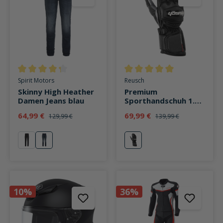
Durchschnittliche Bewertung von 4.3 von 5 Sternen
Durchschnittliche Bewertung v
Spirit Motors
Reusch
Skinny High Heather
Premium
Damen Jeans blau
Sporthandschuh 1.0
schwarz
64,99 €
69,99 €
129,99 €
139,99 €
schwarz
blau
schwarz
10%
36%