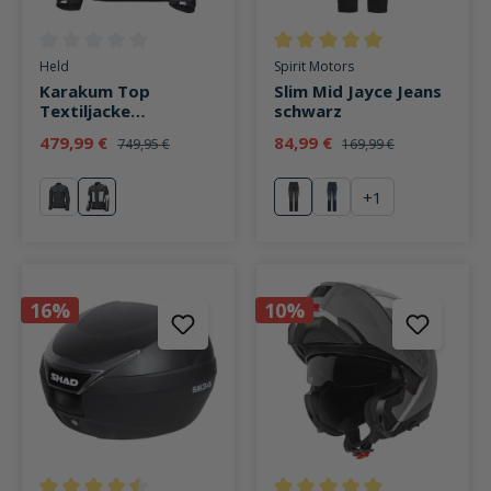
Durchschnittliche Bewertung von 0 von 5 Sternen
Durchschnittliche Bewertung v
Held
Spirit Motors
Karakum Top
Slim Mid Jayce Jeans
Textiljacke
schwarz
grau/schwarz
479,99 €
84,99 €
749,95 €
169,99 €
+
1
schwarz
grau
schwarz
blau
16%
10%