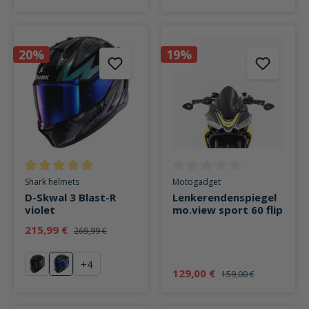
20%
19%
Durchschnittliche Bewertung von 5 von 5 Sternen
Durchschnittliche Bewertung v
Shark helmets
Motogadget
D-Skwal 3 Blast-R
Lenkerendenspiegel
violet
mo.view sport 60 flip
215,99 €
269,99 €
+
4
Blast-R mattschwarz
Blast-R pink
129,00 €
159,00 €