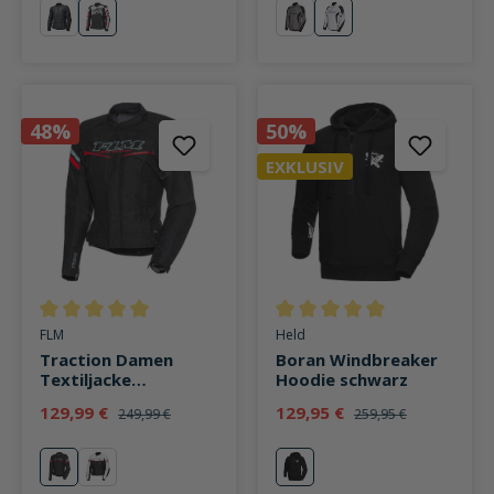
schwarz
schwarz/weiß/rot
schwarz
weiß
48%
50%
EXKLUSIV
Durchschnittliche Bewertung von 5 von 5 Sternen
Durchschnittliche Bewertung v
FLM
Held
Traction Damen
Boran Windbreaker
Textiljacke
Hoodie schwarz
schwarz/aqua
129,99 €
129,95 €
249,99 €
259,95 €
blau
weiß
schwarz