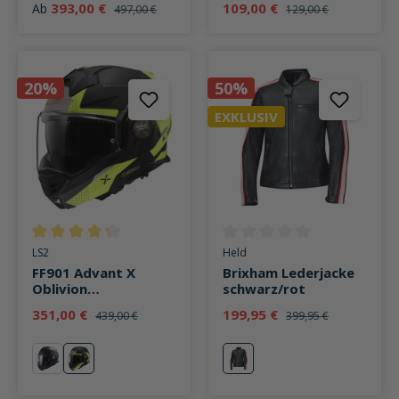
393,00 €
109,00 €
Ab
497,00 €
129,00 €
20%
50%
EXKLUSIV
Durchschnittliche Bewertung von 4.1 von 5 Sternen
Durchschnittliche Bewertung v
LS2
Held
FF901 Advant X
Brixham Lederjacke
Oblivion
schwarz/rot
mattschwarz/neong
351,00 €
199,95 €
439,00 €
399,95 €
elb
mattschwarz
Oblivion mattschwarz/neongelb
schwarz/rot