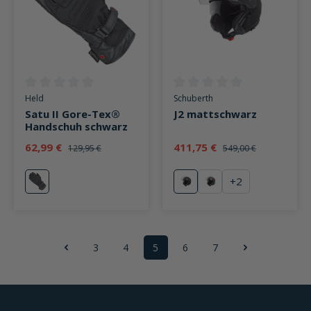
Durchschnittliche Bewertung von 0 von 5 Sternen
Durchschnittliche Bewertung v
Held
Schuberth
Satu II Gore-Tex®
J2 mattschwarz
Handschuh schwarz
62,99 €
411,75 €
129,95 €
549,00 €
+
2
schwarz
mattschwarz
Sigma Red
3
4
5
6
7
Seite
Seite
Seite
Seite
Seite