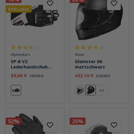
EXKLUSIV
Durchschnittliche Bewertung von 3.5 von 5 Sternen
Durchschnittliche Bewertung v
Alpinestars
Shoei
SP-8 V2
Glamster 06
Lederhandschuh
mattschwarz
schwarz/weiß
89,86 €
422,10 €
109,95 €
529,00 €
+
1
weiß
weiß
mattschwarz
52%
25%