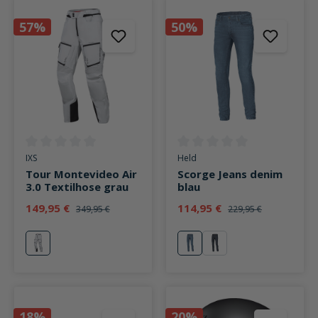
57%
50%
Durchschnittliche Bewertung von 0 von 5 Sternen
Durchschnittliche Bewertung v
IXS
Held
Tour Montevideo Air
Scorge Jeans denim
3.0 Textilhose grau
blau
149,95 €
114,95 €
349,95 €
229,95 €
grau
denim blau
denim dunkelblau
18%
20%