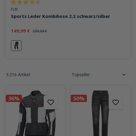
Durchschnittliche Bewertung von 4.6 von 5 Sternen
FLM
Sports Leder Kombihose 2.2 schwarz/silber
149,99 €
299,99 €
silber
3.216 Artikel
36%
50%