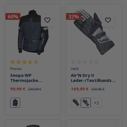
60%
32%
Durchschnittliche Bewertung von 4.7 von 5 Sternen
Durchschnittliche Bewertung v
Pharao
Held
Snopa WP
Air'N Dry II
Thermojacke
Leder-/Textilhandsch
schwarz/blau
uh lang grau
99,99 €
169,99 €
249,99 €
249,95 €
+
2
blau
schwarz
grau