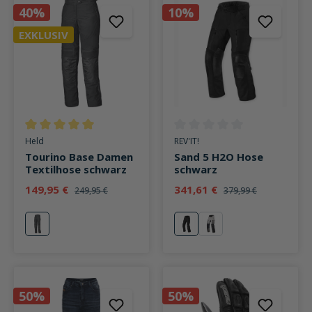
40%
10%
EXKLUSIV
Durchschnittliche Bewertung von 5 von 5 Sternen
Durchschnittliche Bewertung v
Held
REV'IT!
Tourino Base Damen
Sand 5 H2O Hose
Textilhose schwarz
schwarz
149,95 €
341,61 €
249,95 €
379,99 €
schwarz
schwarz
silber/schwarz
50%
50%