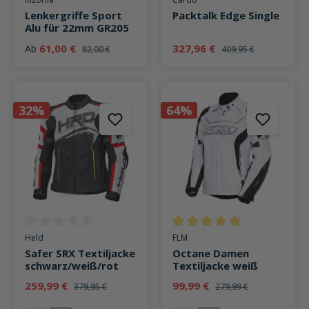
Lenkergriffe Sport
Packtalk Edge Single
Alu für 22mm GR205
61,00 €
327,96 €
Ab
82,00 €
409,95 €
32%
64%
Durchschnittliche Bewertung von 0 von 5 Sternen
Durchschnittliche Bewertung v
Held
FLM
Safer SRX Textiljacke
Octane Damen
schwarz/weiß/rot
Textiljacke weiß
259,99 €
99,99 €
379,95 €
279,99 €