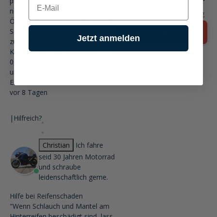
passenden Ölfilter sowie zwei
⭐ 4.7 ⌀
neue Dichtringe für die
Bewertung
Ölablassschrauben. Wenn du den
Service erweitern willst, wechsle
Jetzt chatten
Jetzt anmelden
zusätzlich das
Kardan-/Hinterachsgetriebeöl (ca.
0,2 Liter SAE 80W-90, API GL5)
und ersetze die Dichtringe an
Einfüll- und Ablassschraube."
vor 8 Tagen
|
Hilfreich?
Christian
Ich fahre
seid 30 Jahren Motorrad
und schraube
leidenschaftlich gerne.
Hilfe bei Reifenschaden
"Wenn Schlauch und Mantel am
Hinterreifen beschädigt sind, lass