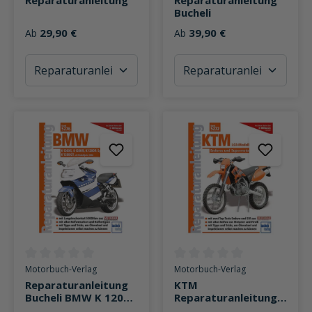
Bucheli
29,90 €
39,90 €
Ab
Ab
Durchschnittliche Bewertung von 0 von 5 Sternen
Durchschnittliche Bewertung v
Motorbuch-Verlag
Motorbuch-Verlag
Reparaturanleitung
KTM
Bucheli BMW K 1200
Reparaturanleitung
S/R/R Sport/GT
Motorbuch