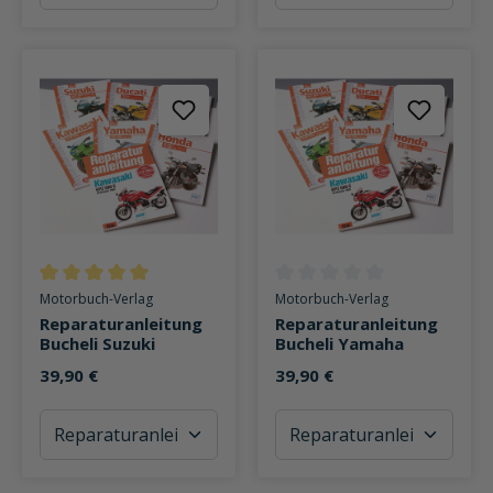
Durchschnittliche Bewertung von 5 von 5 Sternen
Durchschnittliche Bewertung v
Motorbuch-Verlag
Motorbuch-Verlag
Reparaturanleitung
Reparaturanleitung
Bucheli Suzuki
Bucheli Yamaha
39,90 €
39,90 €