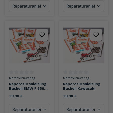
Durchschnittliche Bewertung von 0 von 5 Sternen
Durchschnittliche Bewertung v
Motorbuch-Verlag
Motorbuch-Verlag
Reparaturanleitung
Reparaturanleitung
Bucheli BMW F 650
Bucheli Kawasaki
GS Twin ab 2008
39,90 €
39,90 €