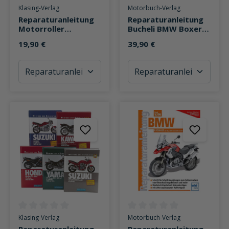
Durchschnittliche Bewertung von 0 von 5 Sternen
Durchschnittliche Bewertung v
Klasing-Verlag
Motorbuch-Verlag
Reparaturanleitung
Reparaturanleitung
Motorroller
Bucheli BMW Boxer
China/Korea/Taiwan
1200 cm³
19,90 €
39,90 €
50-200cm³
Durchschnittliche Bewertung von 0 von 5 Sternen
Durchschnittliche Bewertung v
Klasing-Verlag
Motorbuch-Verlag
Reparaturanleitung
Reparaturanleitung