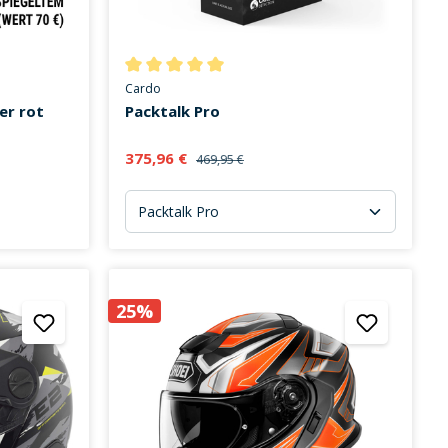
on 5 von 5 Sternen
Durchschnittliche Bewertung von 5 von 5 Sternen
Cardo
er rot
Packtalk Pro
375,96 €
469,95 €
25%