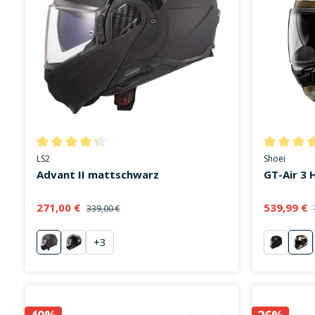
Durchschnittliche Bewertung von 4.3 von 5 Sternen
Durchschni
LS2
Shoei
Advant II mattschwarz
GT-Air 3 
271,00 €
539,99 €
339,00 €
+
3
mattschwarz
Astral mattsilber
mattsch
Hik