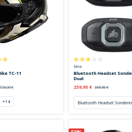
ttliche Bewertung von 5 von 5 Sternen
Durchschnittliche Bewertung v
Sena
Hike TC-11
Bluetooth Headset Sonde
Dual
259,95 €
729,00 €
389,95 €
+
14
warz
e TC-11