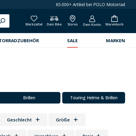
65.000+ Artikel bei POLO Motorrad
Merkzettel
Dein Bike
Stores
Warenkorb
Dein Konto
TORRADZUBEHÖR
SALE
MARKEN
Brillen
Touring Helme & Brillen
Geschlecht
Größe