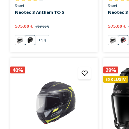
Durchschnittliche Bewertung von 3.9 von 5 Sternen
Durchschni
Shoei
Shoei
Neotec 3 Anthem TC-5
Neotec 3
575,00 €
575,00 €
769,00 €
+
14
weiß
Anthem TC-5
weiß
An
40%
29%
EXKLUSIV