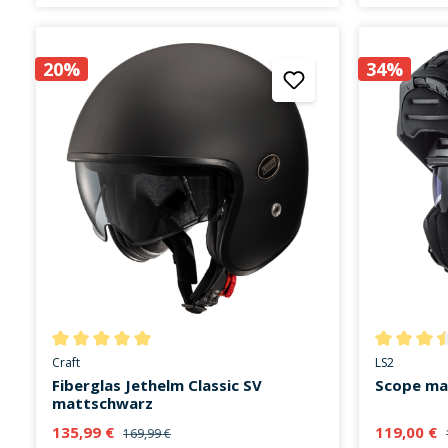
20%
34%
Durchschnittliche Bewertung von 5 von 5 Sternen
Durchschni
Craft
LS2
Fiberglas Jethelm Classic SV
Scope ma
mattschwarz
135,99 €
119,00 €
169,99 €