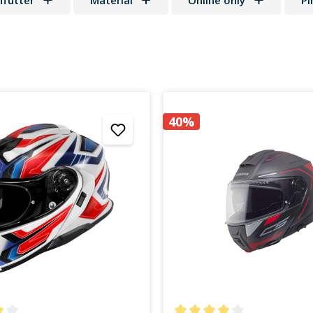
nfutter
Material
Online only
Pi
40%