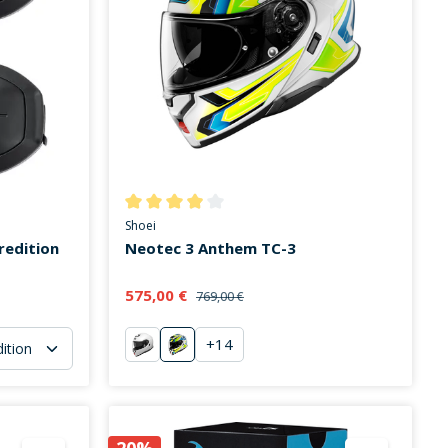
on 3 von 5 Sternen
Durchschnittliche Bewertung von 3.9 von 5 Stern
Shoei
redition
Neotec 3 Anthem TC-3
575,00 €
769,00 €
+
14
weiß
Anthem TC-3