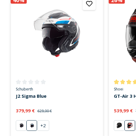
40%
26%
Durchschnittliche Bewertung von 0 von 5 Sternen
Durchschni
Schuberth
Shoei
J2 Sigma Blue
GT-Air 3 
379,99 €
539,99 €
629,00 €
+
2
mattschwarz
Sigma Blue
mattsch
Hik