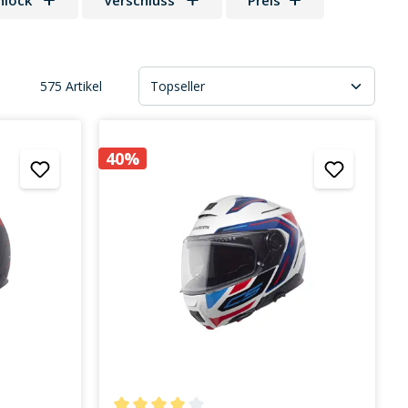
nlock
Verschluss
Preis
575 Artikel
40%