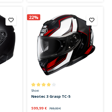
22%
on 5 von 5 Sternen
Durchschnittliche Bewertung von 3.9 von 5 Stern
Shoei
Neotec 3 Grasp TC-5
599,99 €
769,00 €