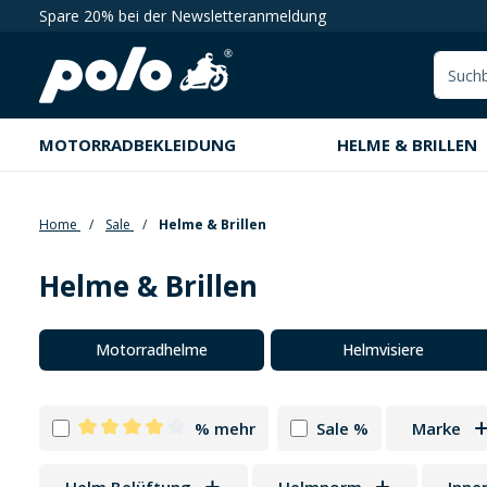
Spare 20% bei der Newsletteranmeldung
springen
Zur Hauptnavigation springen
MOTORRADBEKLEIDUNG
HELME & BRILLEN
Home
Sale
Helme & Brillen
Helme & Brillen
Kategoriegalerie überspringen
Motorradhelme
Helmvisiere
% mehr
Sale %
Marke
Filter hinzufügen: Minimum Bewertung von 4 von 5