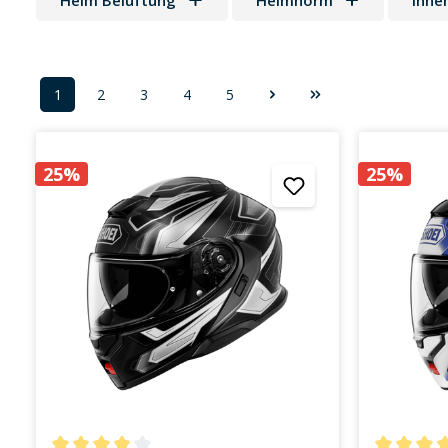
Helm Belüftung
Helmnorm
Inne
1
2
3
4
5
Seite
Seite
Seite
Seite
Seite
25%
25%