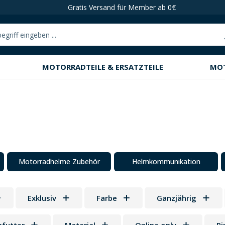
Gratis Versand für Member ab 0€
MOTORRADTEILE & ERSATZTEILE
MO
Motorradhelme Zubehör
Helmkommunikation
Exklusiv
Farbe
Ganzjährig
 Sternen