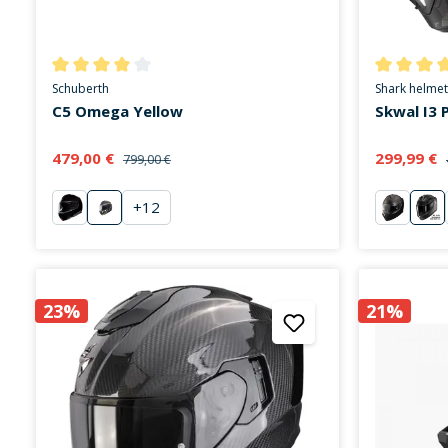
Durchschnittliche Bewertung von 4 von 5 Sternen
Durchschni
Schuberth
Shark helmet
C5 Omega Yellow
Skwal I3 P
479,00 €
299,99 €
799,00 €
+
12
schwarz
Omega Yellow
Solid ma
Pol
23%
21%