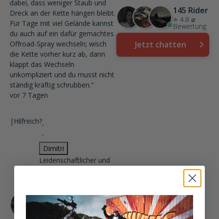
dabei, dass weniger Staub und
145 Rider
Dreck an der Kette hängen bleibt.
⭐ 4.8 ⌀
Für Tage mit viel Gelände kannst
Bewertung
du auch auf ein dafür gemachtes
Offroad-Spray wechseln; wisch
Jetzt chatten
die Kette vorher kurz ab, dann
klappt das Wechseln
unkompliziert und du musst nicht
ständig kräftig schrubben."
vor 7 Tagen
|
Hilfreich?
Dimitri
Leidenschaftlicher und
erfahrener
Motorradfahrer mit
Fokus auf Sicherheit,
Fahrspaß und eine
vorausschauende