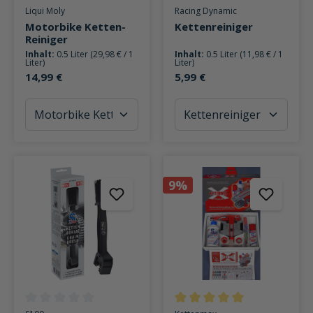
Durchschnittliche Bewertung von 5 von 5 Sternen
Durchschnittliche Bewertung v
Liqui Moly
Racing Dynamic
Motorbike Ketten-
Kettenreiniger
Reiniger
Inhalt:
0.5 Liter
(29,98 € / 1
Inhalt:
0.5 Liter
(11,98 € / 1
Liter)
Liter)
14,99 €
5,99 €
9%
Durchschnittliche Bewertung von 0 von 5 Sternen
Durchschnittliche Bewertung v