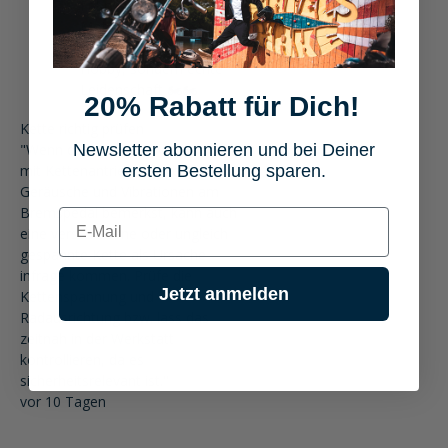
Fahrweise.
Motorradfahren ist für
mich nicht nur ein
Hobby, sondern echte
Leidenschaft 🏍️🏍️
20% Rabatt für Dich!
Kette richtig prüfen
"Wenn du bei einem Motorrad
Newsletter abonnieren und bei Deiner
mit Kettenantrieb gelegentlich
ersten Bestellung sparen.
Geräusche und Vibrationen am
Bremspedal bemerkst, kann auch
E-mail
eine verschlissene oder ungleich
gespannte Kette als Ursache
infrage kommen. Prüfe die
Jetzt anmelden
Kettenspannung und
Radausrichtung bzw. lass das
zeitnah in der Werkstatt
kontrollieren, da es
sicherheitsrelevant ist."
vor 10 Tagen