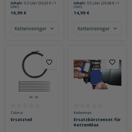
Inhalt:
0.3 Liter
(56,63 € / 1
Inhalt:
0.5 Liter
(29,98 € / 1
Liter)
Liter)
16,99 €
14,99 €
Durchschnittliche Bewertung von 0 von 5 Sternen
Durchschnittliche Bewertung v
Cobrra
Kettenmax
Ersatzteil
Ersatzbürstenset für
KettenMax