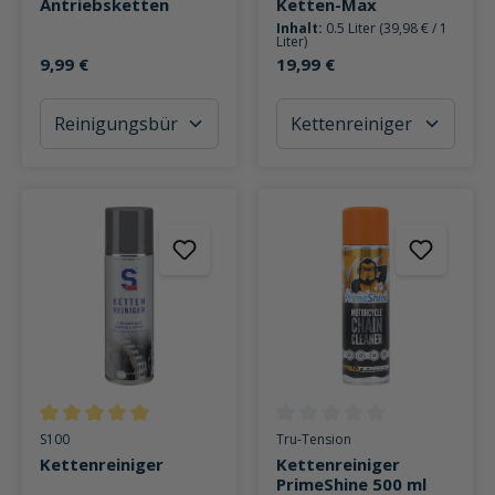
Antriebsketten
Ketten-Max
Inhalt:
0.5 Liter
(39,98 € / 1
Liter)
9,99 €
19,99 €
Durchschnittliche Bewertung von 5 von 5 Sternen
Durchschnittliche Bewertung v
S100
Tru-Tension
Kettenreiniger
Kettenreiniger
PrimeShine 500 ml