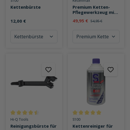
S100
Kettenmax
Kettenbürste
Premium Ketten-
Pflegewerkzeug mit
S100
49,95 €
12,00 €
54,95 €
Kettenreiniger/-
spray
Durchschnittliche Bewertung von 4.5 von 5 Sternen
Durchschnittliche Bewertung v
Hi-Q Tools
S100
Reinigungsbürste für
Kettenreiniger für