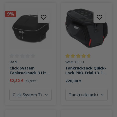
9%
Durchschnittliche Bewertung von 0 von 5 Sternen
Durchschnittliche Bewertung v
Shad
SW-MOTECH
Click System
Tankrucksack Quick-
Tankrucksack 3 Liter
Lock PRO Trial 13-18
E02
Liter Stauraum
52,82 €
220,00 €
57,99 €