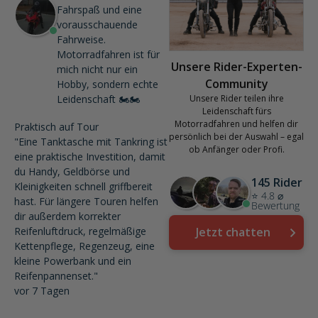
Fahrspaß und eine
vorausschauende
Fahrweise.
Motorradfahren ist für
Unsere Rider-Experten-
mich nicht nur ein
Community
Hobby, sondern echte
Leidenschaft 🏍️🏍️
Unsere Rider teilen ihre
Leidenschaft fürs
Motorradfahren und helfen dir
Praktisch auf Tour
persönlich bei der Auswahl – egal
"Eine Tanktasche mit Tankring ist
ob Anfänger oder Profi.
eine praktische Investition, damit
du Handy, Geldbörse und
145 Rider
Kleinigkeiten schnell griffbereit
⭐ 4.8 ⌀
hast. Für längere Touren helfen
Bewertung
dir außerdem korrekter
Reifenluftdruck, regelmäßige
Jetzt chatten
Kettenpflege, Regenzeug, eine
kleine Powerbank und ein
Reifenpannenset."
vor 7 Tagen