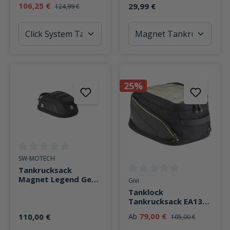
106,25 €
29,99 €
124,99 €
TR10
25%
Durchschnittliche Bewertung von 0 von 5 Sternen
SW-MOTECH
Tankrucksack
Magnet Legend Gear
Durchschnittliche Bewertung v
Givi
LT3
Tanklock
Tankrucksack EA131
Easy-T 20-26 Liter
79,00 €
110,00 €
Ab
105,00 €