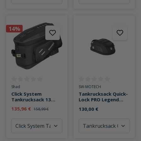
14%
Durchschnittliche Bewertung von 0 von 5 Sternen
Durchschnittliche Bewertung v
Shad
SW-MOTECH
Click System
Tankrucksack Quick-
Tankrucksack 13
Lock PRO Legend
Liter TR15
Gear LT3 3-5 Liter
135,96 €
130,00 €
158,99 €