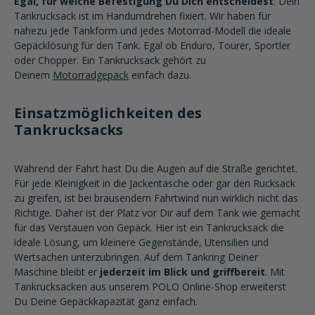
Egal, für welche Befestigung Du Dich entscheidest
: Dein
Tankrucksack ist im Handumdrehen fixiert. Wir haben für
nahezu jede Tankform und jedes Motorrad-Modell die ideale
Gepäcklösung für den Tank. Egal ob Enduro, Tourer, Sportler
oder Chopper. Ein Tankrucksack gehört zu
Deinem
Motorradgepäck
einfach dazu.
Einsatzmöglichkeiten des
Tankrucksacks
Während der Fahrt hast Du die Augen auf die Straße gerichtet.
Für jede Kleinigkeit in die Jackentasche oder gar den Rucksack
zu greifen, ist bei brausendem Fahrtwind nun wirklich nicht das
Richtige. Daher ist der Platz vor Dir auf dem Tank wie gemacht
für das Verstauen von Gepäck. Hier ist ein Tankrucksack die
ideale Lösung, um kleinere Gegenstände, Utensilien und
Wertsachen unterzubringen. Auf dem Tankring Deiner
Maschine bleibt er
jederzeit im Blick und griffbereit
. Mit
Tankrucksäcken aus unserem POLO Online-Shop erweiterst
Du Deine Gepäckkapazität ganz einfach.