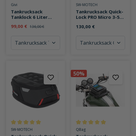
Durchschnittliche Bewertung von 5 von 5 Sternen
Durchschnittliche Bewertung v
Givi
SW-MOTECH
Tankrucksack
Tankrucksack Quick-
Tanklock 6 Liter
Lock PRO Micro 3-5
ST611
Liter Stauraum
99,00 €
130,00 €
136,00 €
50%
Durchschnittliche Bewertung von 5 von 5 Sternen
Durchschnittliche Bewertung v
SW-MOTECH
QBag