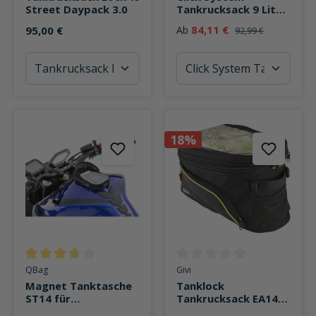
Street Daypack 3.0
Tankrucksack 9 Liter
E09
84,11 €
95,00 €
Ab
92,99 €
18%
Durchschnittliche Bewertung von 3.7 von 5 Sternen
Durchschnittliche Bewertung v
QBag
Givi
Magnet Tanktasche
Tanklock
ST14 für
Tankrucksack EA143
Smartphone/Navi
Easy BAG 21-27 Liter