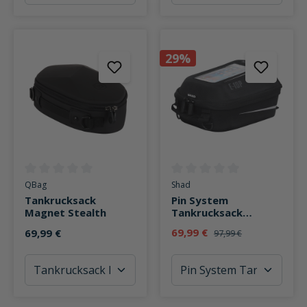
29%
Durchschnittliche Bewertung von 0 von 5 Sternen
Durchschnittliche Bewertung v
QBag
Shad
Tankrucksack
Pin System
Magnet Stealth
Tankrucksack
X0SE10P 5 Liter
69,99 €
69,99 €
97,99 €
Stauraum