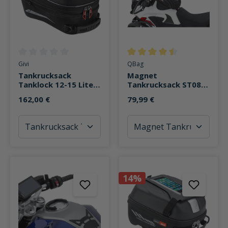
Durchschnittliche Bewertung von 0 von 5 Sternen
Durchschnittliche Bewertung v
Givi
QBag
Tankrucksack
Magnet
Tanklock 12-15 Liter
Tankrucksack ST08 8
ST612
Liter Stauraum
162,00 €
79,99 €
14%