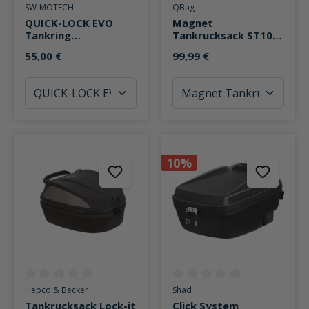
Durchschnittliche Bewertung von 4.9 von 5 Sternen
Durchschnittliche Bewertung v
SW-MOTECH
QBag
QUICK-LOCK EVO
Magnet
Tankring
Tankrucksack ST10
TRT.00.640.31100/B
12 Liter Stauraum
55,00 €
99,99 €
für Kawasaki
10%
Durchschnittliche Bewertung von 0 von 5 Sternen
Durchschnittliche Bewertung v
Hepco & Becker
Shad
Tankrucksack Lock-it
Click System