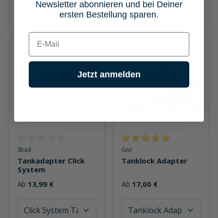
Newsletter abonnieren und bei Deiner
ersten Bestellung sparen.
E-mail
Jetzt anmelden
Durchschnittliche Bewertung von 0 von 5 Sternen
Durchschnittliche Bewertung v
Shad
Givi
Tankadapter Click
Tanklock Adapter
System
13,99 €
17,00 €
Ab
Ab