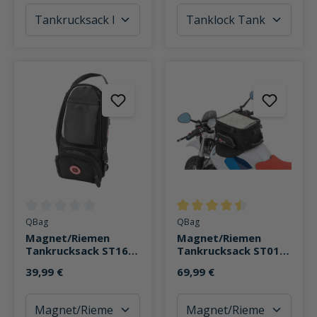
Durchschnittliche Bewertung von 0 von 5 Sternen
Durchschnittliche Bewertung v
QBag
QBag
Magnet/Riemen
Magnet/Riemen
Tankrucksack ST16 3
Tankrucksack ST01
Liter
20-27 Liter Stauraum
39,99 €
69,99 €