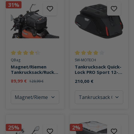
31%
Durchschnittliche Bewertung von 4.2 von 5 Sternen
Durchschnittliche Bewertung v
QBag
SW-MOTECH
Magnet/Riemen
Tankrucksack Quick-
Tankrucksack/Rucksa
Lock PRO Sport 12-
ck ST18 wasserdicht
17 Liter Stauraum
89,99 €
210,00 €
129,99 €
20 Lite
25%
2%