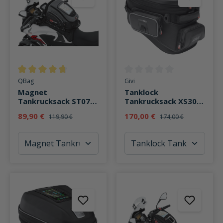
Durchschnittliche Bewertung von 4.7 von 5 Sternen
Durchschnittliche Bewertung v
QBag
Givi
Magnet
Tanklock
Tankrucksack ST07
Tankrucksack XS308
mit Riemenoption
XStream 20-23 Liter
89,90 €
170,00 €
119,90 €
174,00 €
22-35 Liter