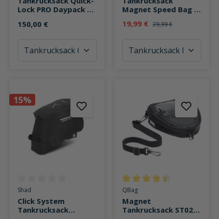
Tankrucksack Quick-
Tankrucksack
Lock PRO Daypack 5-
Magnet Speed Bag 2
8 Liter Stauraum
wasserabweisend 3
19,99 €
150,00 €
39,99 €
Liter
15%
Durchschnittliche Bewertung von 0 von 5 Sternen
Durchschnittliche Bewertung v
Shad
QBag
Click System
Magnet
Tankrucksack
Tankrucksack ST02 3
wasserdicht 7 Liter
Liter Stauraum