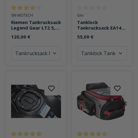
Durchschnittliche Bewertung von 4 von 5 Sternen
Durchschnittliche Bewertung v
SW-MOTECH
Givi
Riemen Tankrucksack
Tanklock
Legend Gear LT2 5,5
Tankrucksack EA144
Liter
Easy BAG 5 Liter
120,00 €
55,00 €