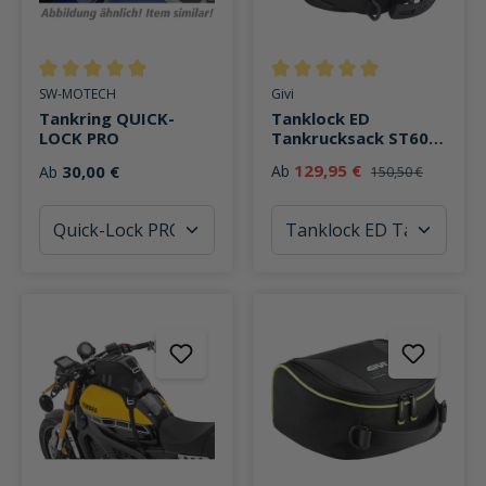
Durchschnittliche Bewertung von 5 von 5 Sternen
Durchschnittliche Bewertung v
SW-MOTECH
Givi
Tankring QUICK-
Tanklock ED
LOCK PRO
Tankrucksack ST605
Sport-Touring 5 Liter
129,95 €
30,00 €
Ab
Ab
150,50 €