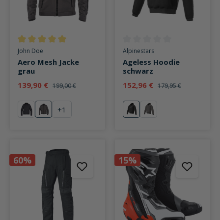
Durchschnittliche Bewertung von 5 von 5 Sternen
Durchschnittliche Bewertung v
John Doe
Alpinestars
Aero Mesh Jacke
Ageless Hoodie
grau
schwarz
139,90 €
152,96 €
199,00 €
179,95 €
+
1
schwarz
grau
schwarz
asphalt melange
60%
15%