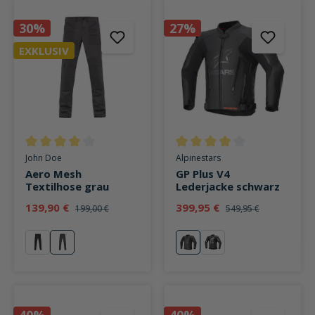
30%
27%
EXKLUSIV
Durchschnittliche Bewertung von 4 von 5 Sternen
Durchschnittliche Bewertung v
John Doe
Alpinestars
Aero Mesh
GP Plus V4
Textilhose grau
Lederjacke schwarz
139,90 €
399,95 €
199,00 €
549,95 €
schwarz
grau
schwarz
schwarz/weiß
40%
40%