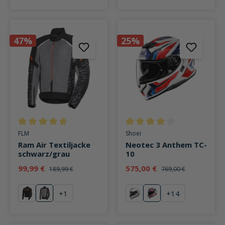
47%
25%
Durchschnittliche Bewertung von 4.7 von 5 Sternen
Durchschnittliche Bewertung v
FLM
Shoei
Ram Air Textiljacke
Neotec 3 Anthem TC-
schwarz/grau
10
99,99 €
575,00 €
189,99 €
769,00 €
+
1
+
14
schwarz
grau
weiß
Anthem TC-10