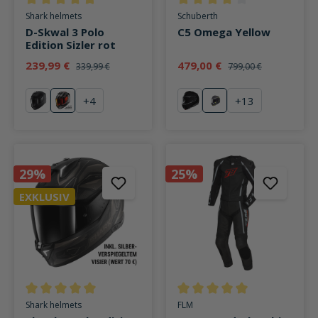
Durchschnittliche Bewertung von 5 von 5 Sternen
Durchschnittliche Bewertung v
Shark helmets
Schuberth
D-Skwal 3 Polo
C5 Omega Yellow
Edition Sizler rot
239,99 €
479,00 €
339,99 €
799,00 €
+
4
+
13
Blast-R mattschwarz
Polo Edition Sizler rot
schwarz
Omega Yellow
29%
25%
EXKLUSIV
Durchschnittliche Bewertung von 5 von 5 Sternen
Durchschnittliche Bewertung v
Shark helmets
FLM