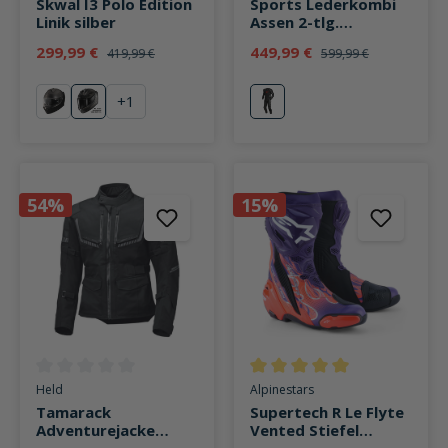
Skwal I3 Polo Edition
Sports Lederkombi
Linik silber
Assen 2-tlg.
schwarz/rot
299,99 €
449,99 €
419,99 €
599,99 €
+
1
Solid mattschwarz
Polo Edition Linik silber
rot
54%
15%
Durchschnittliche Bewertung von 0 von 5 Sternen
Durchschnittliche Bewertung v
Held
Alpinestars
Tamarack
Supertech R Le Flyte
Adventurejacke
Vented Stiefel
schwarz
lila/rot/schwarz