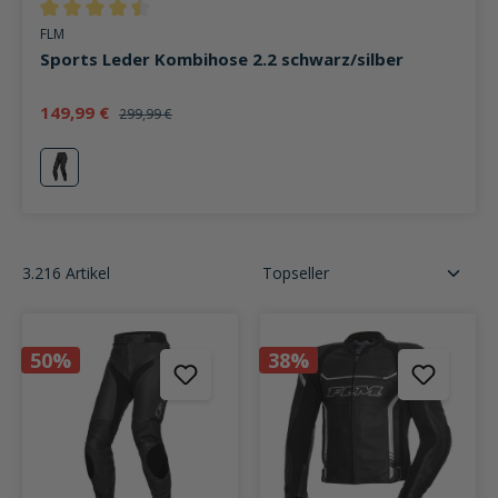
Durchschnittliche Bewertung von 4.6 von 5 Sternen
FLM
Sports Leder Kombihose 2.2 schwarz/silber
149,99 €
299,99 €
silber
3.216 Artikel
50%
38%