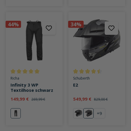
44%
34%
Durchschnittliche Bewertung von 5 von 5 Sternen
Durchschnittliche Bewertung v
Richa
Schuberth
Infinity 3 WP
E2
Textilhose schwarz
149,99 €
549,99 €
269,99 €
829,00 €
+
9
schwarz
mattschwarz
Trail Yellow