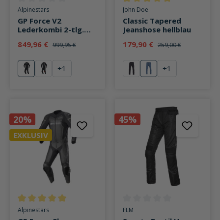
Durchschnittliche Bewertung von 0 von 5 Sternen
Durchschnittliche Bewertung v
Alpinestars
John Doe
GP Force V2
Classic Tapered
Lederkombi 2-tlg.
Jeanshose hellblau
schwarz
849,96 €
179,90 €
999,95 €
259,00 €
+
1
+
1
schwarz
schwarz/weiß/fluo rot
schwarz
hellblau
20%
45%
EXKLUSIV
Durchschnittliche Bewertung von 5 von 5 Sternen
Durchschnittliche Bewertung v
Alpinestars
FLM