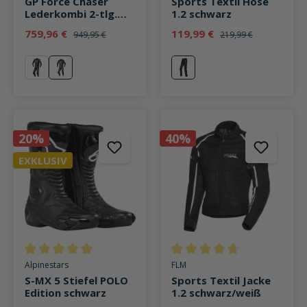
GP Force Chaser
Sports Textil Hose
Lederkombi 2-tlg.
1.2 schwarz
schwarz/schwarz
759,96 €
119,99 €
949,95 €
219,99 €
rot
schwarz/schwarz
schwarz
20%
40%
EXKLUSIV
Durchschnittliche Bewertung von 5 von 5 Sternen
Durchschnittliche Bewertung v
Alpinestars
FLM
S-MX 5 Stiefel POLO
Sports Textil Jacke
Edition schwarz
1.2 schwarz/weiß