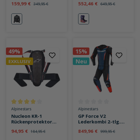
159,99 €
552,46 €
349,95 €
649,95 €
schwarz
lila/rot/schwarz
49%
15%
Neu
EXKLUSIV
Durchschnittliche Bewertung von 4 von 5 Sternen
Durchschnittliche Bewertung v
Alpinestars
Alpinestars
Nucleon KR-1
GP Force V2
Rückenprotektor
Lederkombi 2-tlg.
schwarz/rot
schwarz/blau/fluo
94,95 €
849,96 €
184,95 €
999,95 €
rot