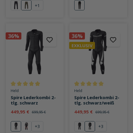
+
1
schwarz
olive
schwarz
36%
36%
EXKLUSIV
Durchschnittliche Bewertung von 5 von 5 Sternen
Durchschnittliche Bewertung v
Held
Held
Spire Lederkombi 2-
Spire Lederkombi 2-
tlg. schwarz
tlg. schwarz/weiß
449,95 €
449,95 €
699,95 €
699,95 €
+
3
+
3
schwarz
rot
schwarz
weiß