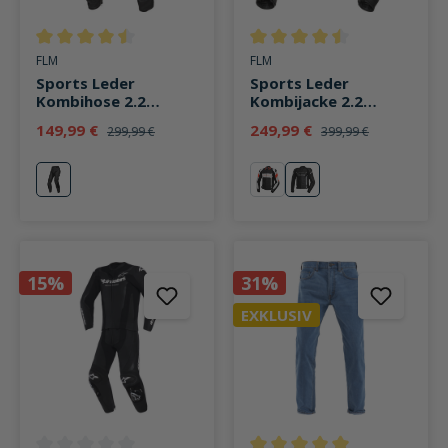
Durchschnittliche Bewertung von 4.6 von 5 Sternen
Durchschnittliche Bewertung v
FLM
FLM
Sports Leder
Sports Leder
Kombihose 2.2
Kombijacke 2.2
schwarz/silber
schwarz/silber
149,99 €
249,99 €
299,99 €
399,99 €
silber
grau
silber
15%
31%
EXKLUSIV