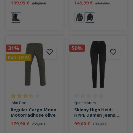
199,95 €
149,99 €
249,95 €
249,99 €
schwarz
rot
weiß
31%
50%
EXKLUSIV
Durchschnittliche Bewertung von 3.5 von 5 Sternen
Durchschnittliche Bewertung v
John Doe
Spirit Motors
Regular Cargo Mono
Skinny High Heidi
Motorradhose olive
HPPE Damen Jeans
schwarz
179,90 €
99,00 €
259,00 €
199,00 €