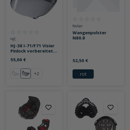
Durchschnittliche Bewertung v
Nolan
Wangenpolster
N80.8
Durchschnittliche Bewertung von 0 von 5 Sternen
HJC
HJ-38 I-71/F71 Visier
Pinlock vorbereitet
leicht getönt
55,00 €
52,50 €
+
2
rot
klar
leicht getönt