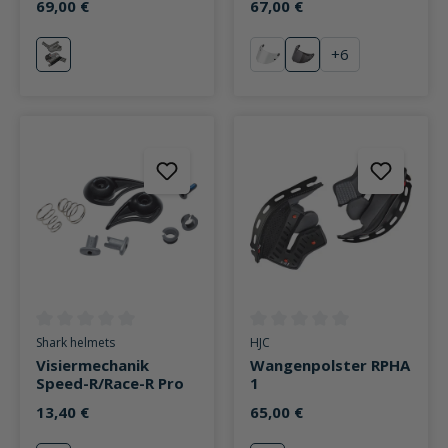
69,00 €
67,00 €
+
6
neutral
klar
stark getönt
Durchschnittliche Bewertung von 0 von 5 Sternen
Durchschnittliche Bewertung v
Shark helmets
HJC
Visiermechanik
Wangenpolster RPHA
Speed-R/Race-R Pro
1
13,40 €
65,00 €