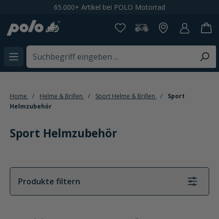
Spare 20% bei der Newsletteranmeldung
alt springen
Home
Helme & Brillen
Sport Helme & Brillen
Sport
Helmzubehör
Sport Helmzubehör
Produkte filtern