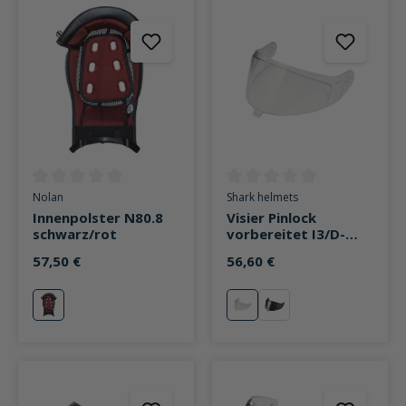
Durchschnittliche Bewertung von 0 von 5 Sternen
Durchschnittliche Bewertung v
Nolan
Shark helmets
Innenpolster N80.8
Visier Pinlock
schwarz/rot
vorbereitet I3/D-
Skwal 3 klar
57,50 €
56,60 €
rot
klar
stark getönt