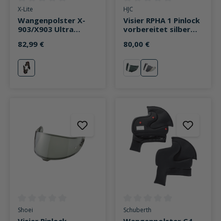
Durchschnittliche Bewertung von 0 von 5 Sternen
Durchschnittliche Bewertung v
X-Lite
HJC
Wangenpolster X-
Visier RPHA 1 Pinlock
903/X903 Ultra
vorbereitet silber
Carbon
getönt
82,99 €
80,00 €
neutral
stark getönt
silber verspiegelt
Durchschnittliche Bewertung von 0 von 5 Sternen
Durchschnittliche Bewertung v
Shoei
Schuberth
Visier Pinlock
Wangenpolster C4