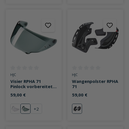
Durchschnittliche Bewertung von 0 von 5 Sternen
Durchschnittliche Bewertung v
HJC
HJC
Visier RPHA 71
Wangenpolster RPHA
Pinlock vorbereitet
71
stark getönt
59,00 €
59,00 €
+
2
klar
stark getönt
neutral