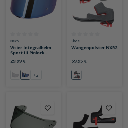
Durchschnittliche Bewertung von 0 von 5 Sternen
Durchschnittliche Bewertung v
Nexo
Shoei
Visier Integralhelm
Wangenpolster NXR2
Sport III Pinlock
vorbereitet blau
29,99 €
59,95 €
verspiegelt
+
2
klar
blau verspiegelt
neutral