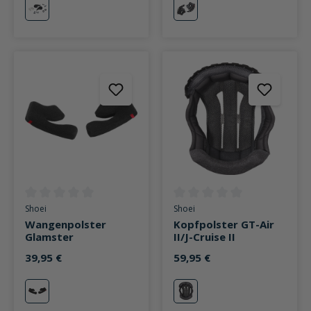
neutral
neutral
Durchschnittliche Bewertung von 0 von 5 Sternen
Durchschnittliche Bewertung v
Shoei
Shoei
Wangenpolster
Kopfpolster GT-Air
Glamster
II/J-Cruise II
39,95 €
59,95 €
neutral
neutral