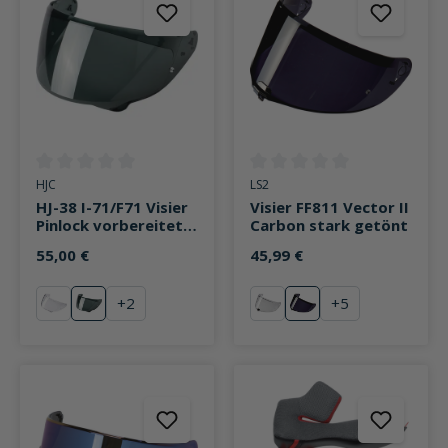
Durchschnittliche Bewertung von 0 von 5 Sternen
Durchschnittliche Bewertung v
HJC
LS2
HJ-38 I-71/F71 Visier
Visier FF811 Vector II
Pinlock vorbereitet
Carbon stark getönt
stark getönt
55,00 €
45,99 €
+
2
+
5
klar
stark getönt
klar
stark getönt