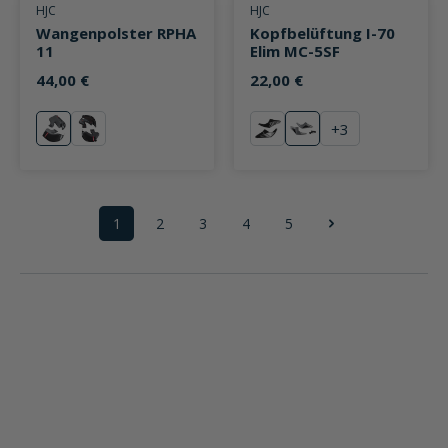
Durchschnittliche Bewertung von 0 von 5 Sternen
Durchschnittliche Bewertung v
HJC
HJC
Wangenpolster RPHA
Kopfbelüftung I-70
11
Elim MC-5SF
44,00 €
22,00 €
+
3
neutral
schwarz
schwarz
Silber Dekor
1
2
3
4
5
Seite
Seite
Seite
Seite
Seite