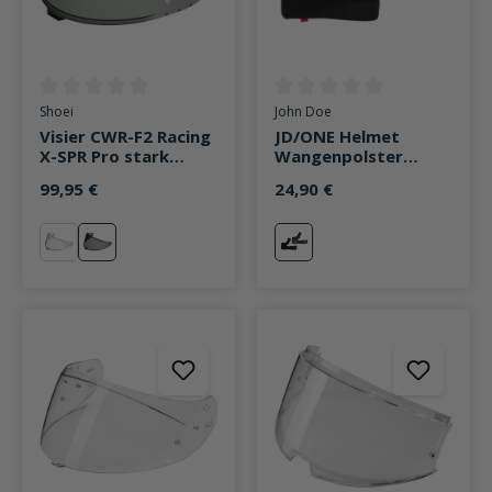
Durchschnittliche Bewertung von 0 von 5 Sternen
Durchschnittliche Bewertung v
Shoei
John Doe
Visier CWR-F2 Racing
JD/ONE Helmet
X-SPR Pro stark
Wangenpolster
getönt
schwarz
99,95 €
24,90 €
klar
stark getönt
schwarz