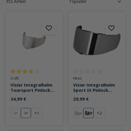
352 Artikel
Durchschnittliche Bewertung von 4 von 5 Sternen
Durchschnittliche Bewertung v
Craft
Nexo
Visier Integralhelm
Visier Integralhelm
Toursport Pinlock
Sport III Pinlock
vorbereitet silber
vorbereitet silber
34,99 €
29,99 €
verspiegelt
verspiegelt
+
1
+
2
klar
silber verspiegelt
klar
silber verspiegelt