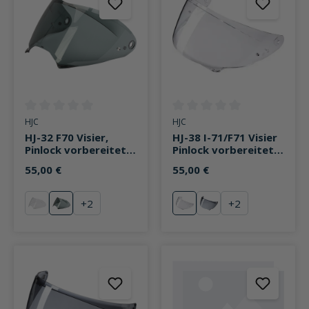
Durchschnittliche Bewertung von 0 von 5 Sternen
Durchschnittliche Bewertung v
HJC
HJC
HJ-32 F70 Visier,
HJ-38 I-71/F71 Visier
Pinlock vorbereitet
Pinlock vorbereitet
stark getönt
klar
55,00 €
55,00 €
+
2
+
2
klar
stark getönt
klar
leicht getönt