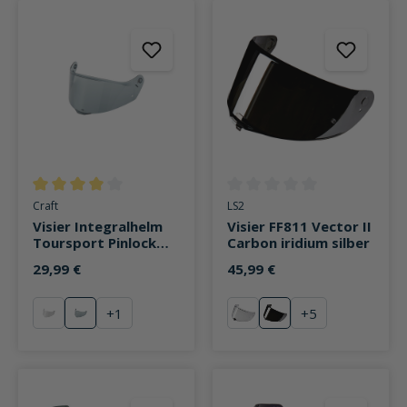
Durchschnittliche Bewertung von 4 von 5 Sternen
Durchschnittliche Bewertung v
Craft
LS2
Visier Integralhelm
Visier FF811 Vector II
Toursport Pinlock
Carbon iridium silber
vorbereitet stark
29,99 €
45,99 €
getönt
+
1
+
5
klar
stark getönt
klar
silber verspiegelt