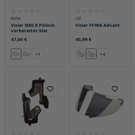
Durchschnittliche Bewertung von 0 von 5 Sternen
Durchschnittliche Bewertung v
Nolan
LS2
Visier N80.8 Pinlock
Visier FF906 Advant
vorbereitet klar
47,00 €
45,99 €
+
1
+
4
klar
blau verspiegelt
klar
blau verspiegelt