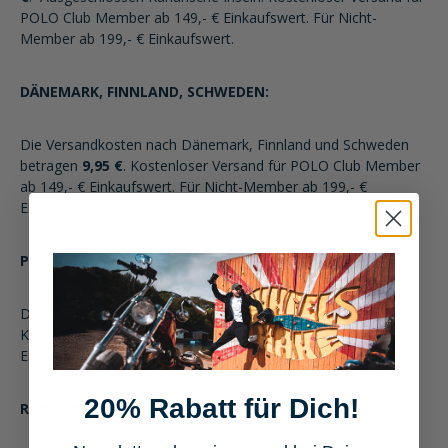
POLO Club Member ab 149,- € Einkaufswert. Für Nicht-
Member ab 199,- € Einkaufswert.
DÄNEMARK, FINNLAND, SCHWEDEN:
Die Versandkosten nach Dänemark, Finnland und Schweden
betragen
9,95 €
. Kostenloser Versand für POLO Club Member
ab 149,- € Einkaufswert. Für Nicht-Member ab 199,- €
Einkaufswert.
PORTUGAL:
Die Versandkosten nach Portugal betragen 14,95 €.
Kostenloser Versand für POLO Club Member ab 149,- €
Einkaufswert. Für Nicht-Member ab 199,- € Einkaufswert.
20% Rabatt für Dich!
RUMÄNIEN: