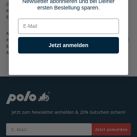
Newsletter abonnieren und bei Deiner
Die Versandkosten nach Rumänien betragen
14,95 €
.
ersten Bestellung sparen.
Kostenloser Versand für POLO Club Member ab 149,- €
Einkaufswert. Für Nicht-Member ab 199,- € Einkaufswert.
E-mail
Aufgrund des Gewichtes und der Abmessungen gelten für
einige wenige Artikel abweichende Versandkosten von bis zu €
Jetzt anmelden
69 innerhalb Deutschlands. Alle Versandkosten sind Kosten je
Auftrag.
Jetzt zum Newsletter anmelden & 20% Gutschein sichern!
Email
Jetzt anmelden