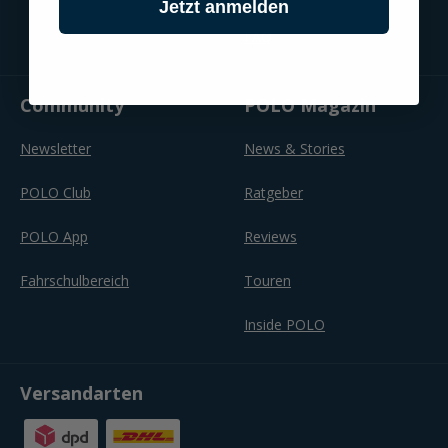
Jetzt anmelden
FAQ
Community
POLO Magazin
Newsletter
News & Stories
POLO Club
Ratgeber
POLO App
Reviews
Fahrschulbereich
Touren
Inside POLO
Versandarten