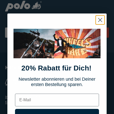
Jetzt zum Newsletter anmelden & 20% Gutschein sichern!
Email
Jetzt anmelden
20% Rabatt für Dich!
Hilfe & Kontakt
Über POLO
Unternehmen
Newsletter abonnieren und bei Deiner
ersten Bestellung sparen.
Karriere
E-mail
In unserem FAQ Bereich
Presse
findest du Antworten.
Stores