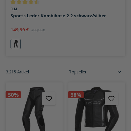
Durchschnittliche Bewertung von 4.6 von 5 Sternen
FLM
Sports Leder Kombihose 2.2 schwarz/silber
149,99 €
299,99 €
silber
3.215 Artikel
50%
38%