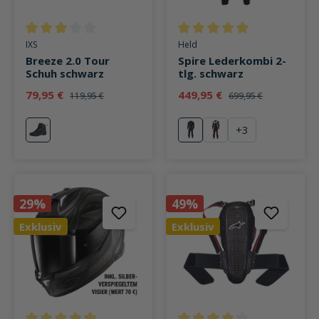
Durchschnittliche Bewertung von 3 von 5 Sternen
Durchschnittliche Bewertung v
IXS
Held
Breeze 2.0 Tour
Spire Lederkombi 2-
Schuh schwarz
tlg. schwarz
79,95 €
449,95 €
119,95 €
699,95 €
+
3
schwarz
schwarz
rot
29%
49%
Exklusiv
Exklusiv