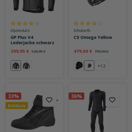
Durchschnittliche Bewertung von 4 von 5 Sternen
Durchschnittliche Bewertung v
Alpinestars
Schuberth
GP Plus V4
C5 Omega Yellow
Lederjacke schwarz
399,95 €
479,00 €
549,95 €
799,00 €
+
12
schwarz
schwarz/weiß
schwarz
Omega Yellow
33%
36%
Exklusiv