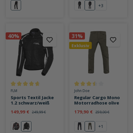
+
3
schwarz
schwarz
weiß
40%
31%
Exklusiv
Durchschnittliche Bewertung von 4.8 von 5 Sternen
Durchschnittliche Bewertung v
FLM
John Doe
Sports Textil Jacke
Regular Cargo Mono
1.2 schwarz/weiß
Motorradhose olive
149,99 €
179,90 €
249,99 €
259,00 €
+
1
rot
weiß
schwarz
olive