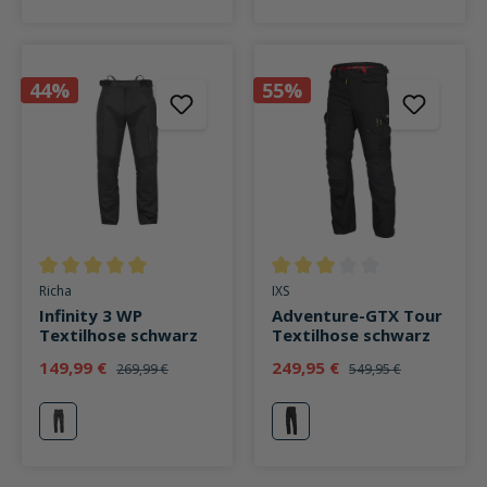
44%
55%
Durchschnittliche Bewertung von 5 von 5 Sternen
Durchschnittliche Bewertung v
Richa
IXS
Infinity 3 WP
Adventure-GTX Tour
Textilhose schwarz
Textilhose schwarz
149,99 €
249,95 €
269,99 €
549,95 €
schwarz
schwarz