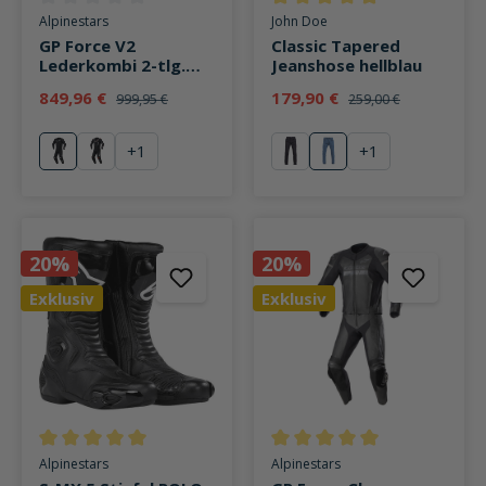
Durchschnittliche Bewertung von 0 von 5 Sternen
Durchschnittliche Bewertung v
Alpinestars
John Doe
GP Force V2
Classic Tapered
Lederkombi 2-tlg.
Jeanshose hellblau
schwarz
849,96 €
179,90 €
999,95 €
259,00 €
+
1
+
1
schwarz
schwarz/weiß/fluo rot
schwarz
hellblau
20%
20%
Exklusiv
Exklusiv
Durchschnittliche Bewertung von 5 von 5 Sternen
Durchschnittliche Bewertung v
Alpinestars
Alpinestars