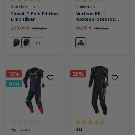
Durchschnittliche Bewertung von 5 von 5 Sternen
Durchschnittliche Bewertung v
Shark helmets
Alpinestars
Skwal I3 Polo Edition
Nucleon KR-1
Linik silber
Rückenprotektor
schwarz/rot
299,99 €
94,95 €
419,99 €
184,95 €
+
1
Solid mattschwarz
Polo Edition Linik silber
schwarz/rot
15%
25%
Neu
Durchschnittliche Bewertung von 0 von 5 Sternen
Durchschnittliche Bewertung v
Alpinestars
FLM