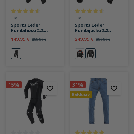
Durchschnittliche Bewertung von 4.6 von 5 Sternen
Durchschnittliche Bewertung v
FLM
FLM
Sports Leder
Sports Leder
Kombihose 2.2
Kombijacke 2.2
schwarz/silber
schwarz/silber
149,99 €
249,99 €
299,99 €
399,99 €
silber
grau
silber
15%
31%
Exklusiv