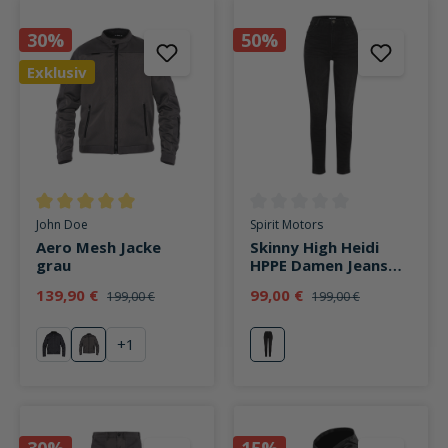
30%
50%
Exklusiv
Durchschnittliche Bewertung von 5 von 5 Sternen
Durchschnittliche Bewertung v
John Doe
Spirit Motors
Aero Mesh Jacke
Skinny High Heidi
grau
HPPE Damen Jeans
schwarz
139,90 €
99,00 €
199,00 €
199,00 €
+
1
schwarz
grau
schwarz
30%
15%