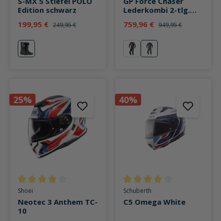
S-MX 5 Stiefel POLO
GP Force Chaser
Edition schwarz
Lederkombi 2-tlg.
schwarz/schwarz
199,95 €
759,96 €
249,95 €
949,95 €
schwarz
rot
schwarz/schwarz
25%
40%
Durchschnittliche Bewertung von 3.9 von 5 Sternen
Durchschnittliche Bewertung v
Shoei
Schuberth
Neotec 3 Anthem TC-
C5 Omega White
10