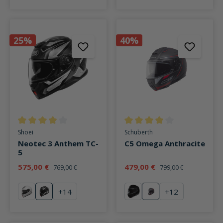
25%
40%
Durchschnittliche Bewertung von 3.9 von 5 Sternen
Durchschnittliche Bewertung v
Shoei
Schuberth
Neotec 3 Anthem TC-
C5 Omega Anthracite
5
575,00 €
479,00 €
769,00 €
799,00 €
+
14
+
12
weiß
Anthem TC-5
schwarz
Omega Anthracite