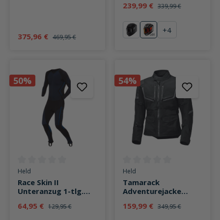
239,99 €
339,99 €
+
4
Blast-R mattschwarz
Polo Edition Sizler 
375,96 €
469,95 €
50%
54%
Durchschnittliche Bewertung von 0 von 5 Sternen
Durchschnittliche Bewertung v
Held
Held
Race Skin II
Tamarack
Unteranzug 1-tlg.
Adventurejacke
schwarz/blau
schwarz
64,95 €
159,99 €
129,95 €
349,95 €