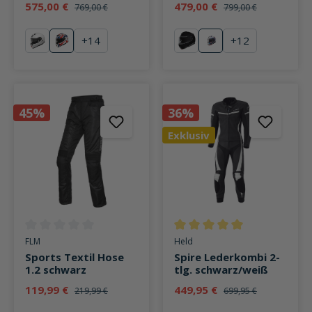
575,00 €
479,00 €
769,00 €
799,00 €
+
14
+
12
weiß
Anthem TC-10
schwarz
Omega White
45%
36%
Exklusiv
Durchschnittliche Bewertung von 0 von 5 Sternen
Durchschnittliche Bewertung v
FLM
Held
Sports Textil Hose
Spire Lederkombi 2-
1.2 schwarz
tlg. schwarz/weiß
119,99 €
449,95 €
219,99 €
699,95 €