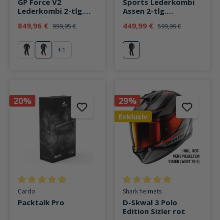
GP Force V2
Sports Lederkombi
Lederkombi 2-tlg.
Assen 2-tlg.
schwarz/blau/fluo
schwarz/rot
849,96 €
449,99 €
999,95 €
599,99 €
rot
+
1
schwarz
schwarz/blau/fluo rot
rot
20%
29%
Exklusiv
Durchschnittliche Bewertung von 5 von 5 Sternen
Durchschnittliche Bewertung v
Cardo
Shark helmets
Packtalk Pro
D-Skwal 3 Polo
Edition Sizler rot