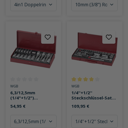
Durchschnittliche Bewertung von 0 von 5 Sternen
Durchschnittliche Bewertung v
WGB
WGB
6,3/12,5mm
1/4''+1/2''
(1/4"+1/2")
Steckschlüssel-Satz
Innensechskant
56-teilig im
54,95 €
109,95 €
Steckschlüssel Satz
Blechkasten
18