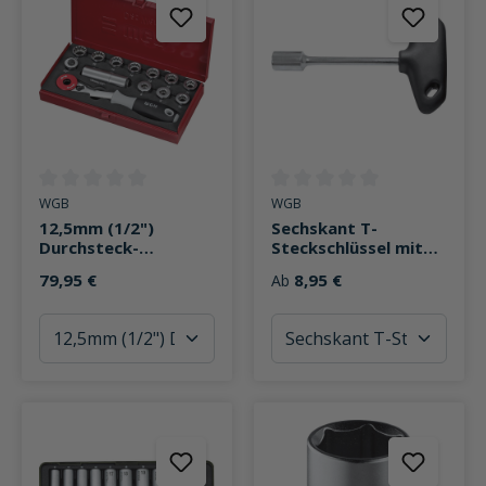
Durchschnittliche Bewertung von 0 von 5 Sternen
Durchschnittliche Bewertung v
WGB
WGB
12,5mm (1/2")
Sechskant T-
Durchsteck-
Steckschlüssel mit
Steckschlüssel-
Quergriff
79,95 €
8,95 €
Ab
Garnitur 13-teilig