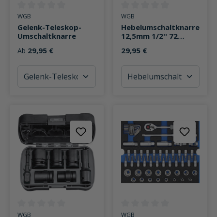
Durchschnittliche Bewertung von 0 von 5 Sternen
Durchschnittliche Bewertung v
WGB
WGB
Gelenk-Teleskop-
Hebelumschaltknarre
Umschaltknarre
12,5mm 1/2'' 72
Zähne 250mm
29,95 €
29,95 €
Ab
Durchschnittliche Bewertung von 0 von 5 Sternen
Durchschnittliche Bewertung v
WGB
WGB