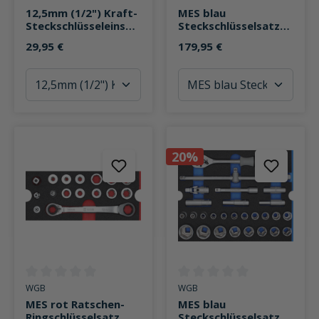
12,5mm (1/2") Kraft-
MES blau
Steckschlüsseleinsat
Steckschlüsselsatz
z-Garnitur 7-teilig
mit 3/8" Knarre
29,95 €
179,95 €
55teilig
20%
Durchschnittliche Bewertung von 0 von 5 Sternen
Durchschnittliche Bewertung v
WGB
WGB
MES rot Ratschen-
MES blau
Ringschlüsselsatz
Steckschlüsselsatz