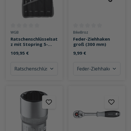
Durchschnittliche Bewertung von 0 von 5 Sternen
Durchschnittliche Bewertung v
WGB
BikeBroz
Ratschenschlüsselsat
Feder-Ziehhaken
z mit Stopring 5-
groß (300 mm)
teilig 8-19mm
109,95 €
9,99 €