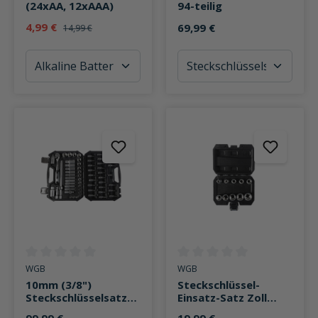
(24xAA, 12xAAA)
94-teilig
4,99 €
69,99 €
14,99 €
Durchschnittliche Bewertung von 0 von 5 Sternen
Durchschnittliche Bewertung v
WGB
WGB
10mm (3/8")
Steckschlüssel-
Steckschlüsselsatz
Einsatz-Satz Zoll
Zoll 61-teilig
12,5mm (1/2") 10-