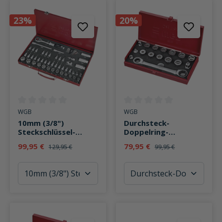
23%
20%
Durchschnittliche Bewertung von 0 von 5 Sternen
Durchschnittliche Bewertung v
WGB
WGB
10mm (3/8")
Durchsteck-
Steckschlüssel-
Doppelring-
Garnitur 55 teilig
Ratschenschlüssel-
99,95 €
79,95 €
129,95 €
99,95 €
Satz 16-teilig