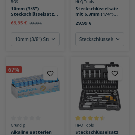
Durchschnittliche Bewertung von 0 von 5 Sternen
Durchschnittliche Bewertung v
BGS
Hi-Q Tools
10mm (3/8")
Steckschlüsselsatz
Steckschlüsselsatz
mit 6,3mm (1/4")
Zoll 61-teilig
Knarre, 46-teilig
69,95 €
29,99 €
99,99 €
67%
Durchschnittliche Bewertung von 0 von 5 Sternen
Durchschnittliche Bewertung v
Grundig
Hi-Q Tools
Alkaline Batterien
Steckschlüsselsatz