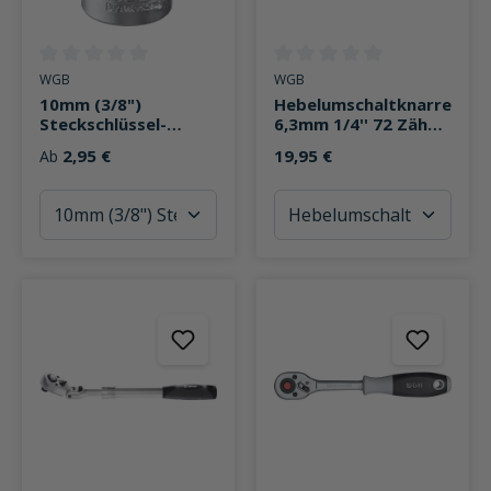
Durchschnittliche Bewertung von 0 von 5 Sternen
Durchschnittliche Bewertung v
WGB
WGB
10mm (3/8")
Hebelumschaltknarre
Steckschlüssel-
6,3mm 1/4'' 72 Zähne
Einsatz 12-kant
140mm
2,95 €
19,95 €
Ab