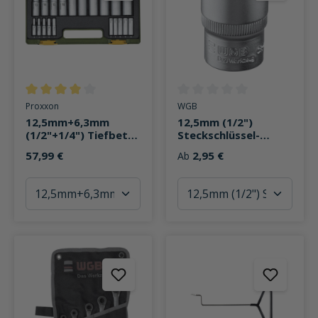
Durchschnittliche Bewertung von 4 von 5 Sternen
Durchschnittliche Bewertung v
Proxxon
WGB
12,5mm+6,3mm
12,5mm (1/2")
(1/2"+1/4") Tiefbett-
Steckschlüssel-
Steckschlüsselsatz
Einsatz 6-kant
57,99 €
2,95 €
Ab
20-tlg