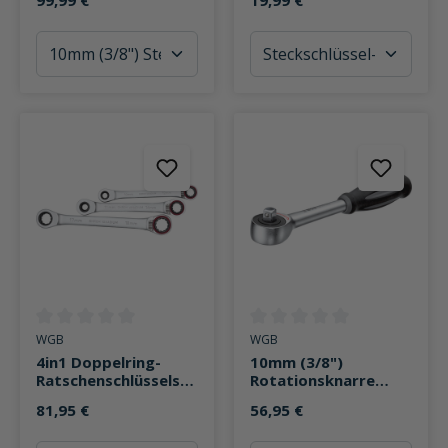
99,99 €
19,99 €
teilig
Durchschnittliche Bewertung von 0 von 5 Sternen
Durchschnittliche Bewertung v
WGB
WGB
4in1 Doppelring-
10mm (3/8")
Ratschenschlüsselsat
Rotationsknarre
z 3-teilig SW8-SW19
241mm
81,95 €
56,95 €