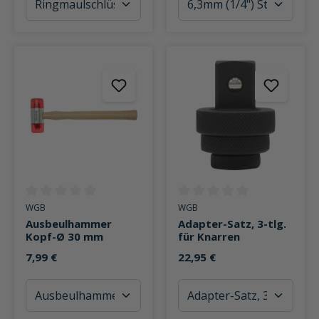
Durchschnittliche Bewertung von 0 von 5 Sternen
Durchschnittliche Bewertung v
WGB
WGB
Ausbeulhammer
Adapter-Satz, 3-tlg.
Kopf-Ø 30 mm
für Knarren
7,99 €
22,95 €