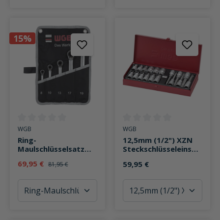
15%
Durchschnittliche Bewertung von 0 von 5 Sternen
Durchschnittliche Bewertung v
WGB
WGB
Ring-
12,5mm (1/2") XZN
Maulschlüsselsatz
Steckschlüsseleinsät
mit Ratsche 235RT 5-
ze 18-teilig
69,95 €
59,95 €
81,95 €
teilig