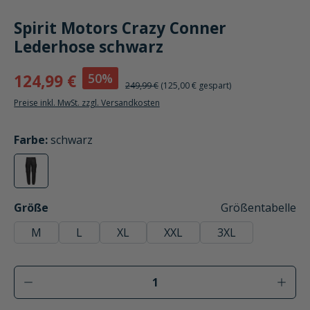
Spirit Motors Crazy Conner
Lederhose schwarz
50%
124,99 €
249,99 €
(125,00 € gespart)
Preise inkl. MwSt. zzgl. Versandkosten
auswählen
Farbe
:
schwarz
schwarz
(Diese Option ist zurzeit nicht verfügbar.)
auswählen
Größe
Größentabelle
M
L
XL
XXL
3XL
Produkt Anzahl: Gib den gewünschten Wer