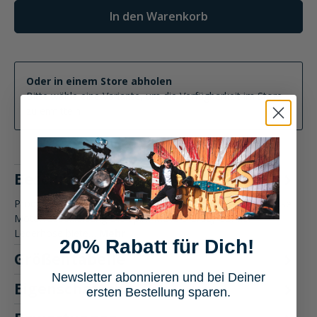
In den Warenkorb
Oder in einem Store abholen
Bitte wähle eine Variante, um die Verfügbarkeit im Store
zu ermitteln
Beschreibung
Produktbeschreibung: Spirit Motors Crazy Conner Lederhose
Motorradbekleidung Die Spirit Motors Crazy Conner
Lederhose biete…
Mehr
20% Rabatt für Dich!
Größentabelle
Newsletter abonnieren und bei Deiner
Eigenschaften
ersten Bestellung sparen.