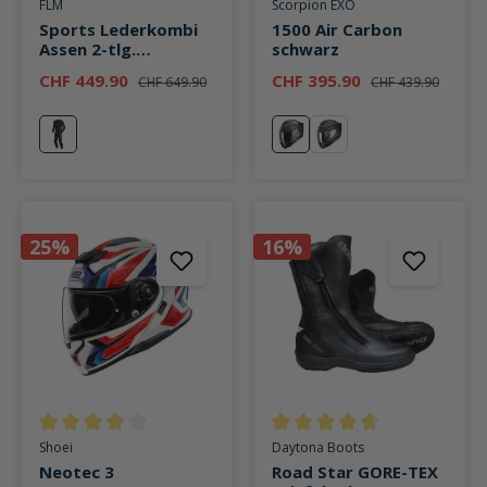
Durchschnittliche Bewertung von 5 von 5 Sternen
Durchschnittliche Bewertung v
FLM
Scorpion EXO
Sports Lederkombi
1500 Air Carbon
Assen 2-tlg.
schwarz
schwarz/rot
CHF 449.90
CHF 395.90
CHF 649.90
CHF 439.90
rot
schwarz
Mundi mattschwarz
25%
16%
Durchschnittliche Bewertung von 3.9 von 5 Sternen
Durchschnittliche Bewertung v
Shoei
Daytona Boots
Neotec 3
Road Star GORE-TEX