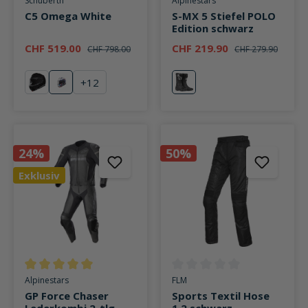
Schuberth
Alpinestars
C5 Omega White
S-MX 5 Stiefel POLO
Edition schwarz
CHF 519.00
CHF 219.90
CHF 798.00
CHF 279.90
+
12
schwarz
Omega White
schwarz
24%
50%
Exklusiv
Durchschnittliche Bewertung von 5 von 5 Sternen
Durchschnittliche Bewertung v
Alpinestars
FLM
GP Force Chaser
Sports Textil Hose