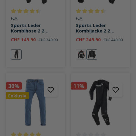
Durchschnittliche Bewertung von 4.6 von 5 Sternen
Durchschnittliche Bewertung v
FLM
FLM
Sports Leder
Sports Leder
Kombihose 2.2
Kombijacke 2.2
schwarz/silber
schwarz/silber
CHF 149.90
CHF 249.90
CHF 349.90
CHF 449.90
silber
grau
silber
30%
11%
Exklusiv