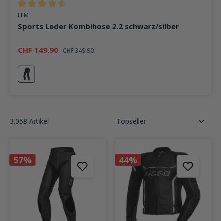
Durchschnittliche Bewertung von 4.6 von 5 Sternen
FLM
Sports Leder Kombihose 2.2 schwarz/silber
CHF 149.90
CHF 349.90
silber
3.058 Artikel
57%
44%