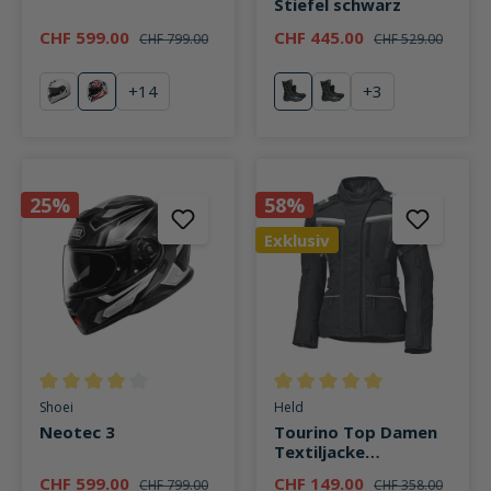
Stiefel schwarz
CHF 599.00
CHF 445.00
CHF 799.00
CHF 529.00
+
14
+
3
weiß
Anthem TC-10
schwarz
rot
(Diese Option ist zurzeit nicht verfügbar.)
25%
58%
Exklusiv
Durchschnittliche Bewertung von 3.9 von 5 Sternen
Durchschnittliche Bewertung v
Shoei
Held
Neotec 3
Tourino Top Damen
Textiljacke
schwarz/weiß
CHF 599.00
CHF 149.00
CHF 799.00
CHF 358.00