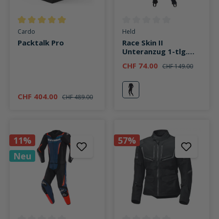
Durchschnittliche Bewertung von 5 von 5 Sternen
Durchschnittliche Bewertung v
Cardo
Held
Packtalk Pro
Race Skin II
Unteranzug 1-tlg.
schwarz/blau
CHF 74.00
CHF 149.00
blau
CHF 404.00
CHF 489.00
11%
57%
Neu