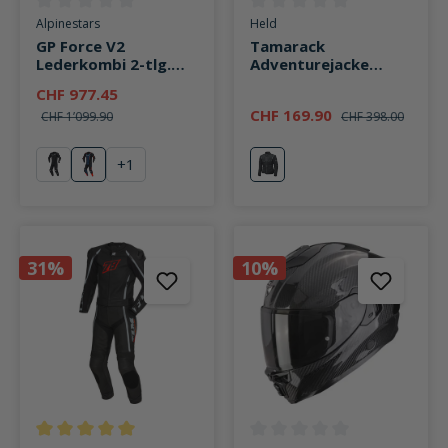
Durchschnittliche Bewertung von 0 von 5 Sternen
Durchschnittliche Bewertung v
Alpinestars
Held
GP Force V2
Tamarack
Lederkombi 2-tlg.
Adventurejacke
schwarz/blau/fluo
schwarz
CHF 977.45
rot
CHF 169.90
CHF 1’099.90
CHF 398.00
+
1
schwarz
schwarz/blau/fluo rot
schwarz
31%
10%