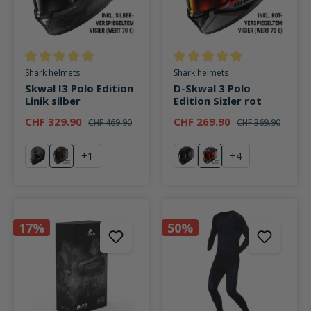
Durchschnittliche Bewertung von 5 von 5 Sternen
Durchschnittliche Bewertung v
Shark helmets
Shark helmets
Skwal I3 Polo Edition
D-Skwal 3 Polo
Linik silber
Edition Sizler rot
CHF 329.90
CHF 269.90
CHF 469.90
CHF 369.90
+
1
+
4
Solid mattschwarz
Polo Edition Linik silber
Blast-R mattschwarz
Polo Edition Sizler 
17%
50%