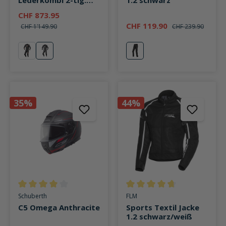
Lederkombi 2-tlg.
1.2 schwarz
schwarz/schwarz
CHF 873.95
CHF 119.90
CHF 1’149.90
CHF 239.90
rot
schwarz/schwarz
schwarz
35%
44%
Durchschnittliche Bewertung von 4 von 5 Sternen
Durchschnittliche Bewertung v
Schuberth
FLM
C5 Omega Anthracite
Sports Textil Jacke
1.2 schwarz/weiß