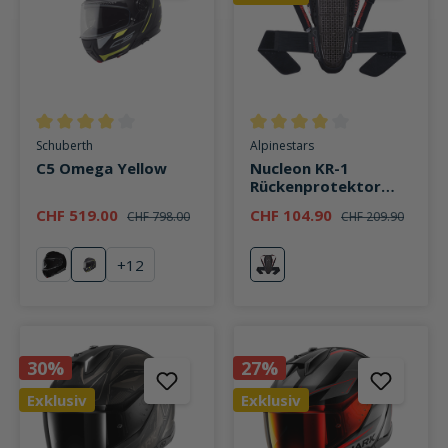
Durchschnittliche Bewertung von 4 von 5 Sternen
Durchschnittliche Bewertung v
Schuberth
Alpinestars
C5 Omega Yellow
Nucleon KR-1
Rückenprotektor
schwarz/rot
CHF 519.00
CHF 104.90
CHF 798.00
CHF 209.90
+
12
schwarz
Omega Yellow
schwarz/rot
30%
27%
Exklusiv
Exklusiv