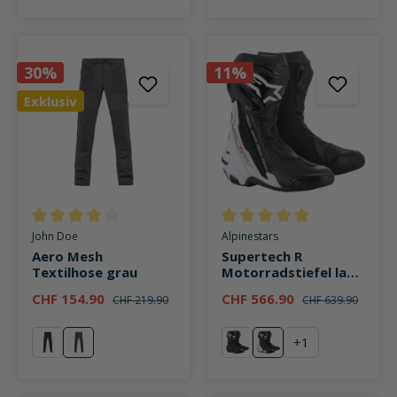
30%
11%
Exklusiv
Durchschnittliche Bewertung von 4 von 5 Sternen
Durchschnittliche Bewertung v
John Doe
Alpinestars
Aero Mesh
Supertech R
Textilhose grau
Motorradstiefel lang
weiß
CHF 154.90
CHF 566.90
CHF 219.90
CHF 639.90
+
1
schwarz
grau
schwarz
weiß