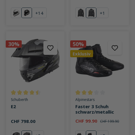
+
14
+
1
weiß
Anthem TC-5
schwarz
weiß
(Diese Option ist zurzeit nicht verfügbar.)
30%
50%
Exklusiv
Durchschnittliche Bewertung von 4.5 von 5 Sternen
Durchschnittliche Bewertung v
Schuberth
Alpinestars
E2
Faster 3 Schuh
schwarz/metallic
CHF 99.90
CHF 798.00
CHF 199.90