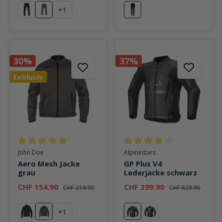
+
1
schwarz
olive
schwarz
30%
37%
Exklusiv
Durchschnittliche Bewertung von 5 von 5 Sternen
Durchschnittliche Bewertung v
John Doe
Alpinestars
Aero Mesh Jacke
GP Plus V4
grau
Lederjacke schwarz
CHF 154.90
CHF 399.90
CHF 219.90
CHF 629.90
+
1
schwarz
grau
schwarz
schwarz/weiß