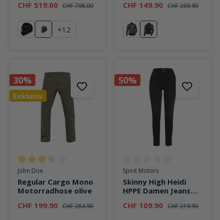
CHF 519.00
CHF 149.90
CHF 798.00
CHF 269.90
+
12
schwarz
Omega Anthracite
rot
weiß
30%
50%
Exklusiv
Durchschnittliche Bewertung von 3.5 von 5 Sternen
Durchschnittliche Bewertung v
John Doe
Spirit Motors
Regular Cargo Mono
Skinny High Heidi
Motorradhose olive
HPPE Damen Jeans
schwarz
CHF 199.90
CHF 109.90
CHF 284.90
CHF 219.90