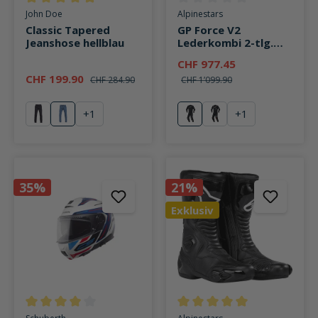
Durchschnittliche Bewertung von 5 von 5 Sternen
Durchschnittliche Bewertung v
John Doe
Alpinestars
Classic Tapered
GP Force V2
Jeanshose hellblau
Lederkombi 2-tlg.
schwarz
CHF 977.45
CHF 199.90
CHF 284.90
CHF 1’099.90
+
1
+
1
schwarz
hellblau
schwarz
schwarz/weiß/fluo 
35%
21%
Exklusiv
Durchschnittliche Bewertung von 4 von 5 Sternen
Durchschnittliche Bewertung v