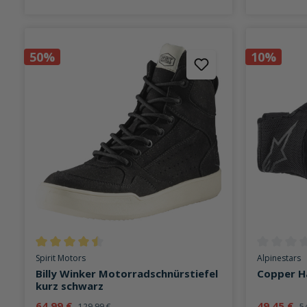
50%
10%
Durchschnittliche Bewertung von 4.6 von 5 Sternen
Durchschni
Spirit Motors
Alpinestars
Billy Winker Motorradschnürstiefel
Copper H
kurz schwarz
64,99 €
49,45 €
129,99 €
5