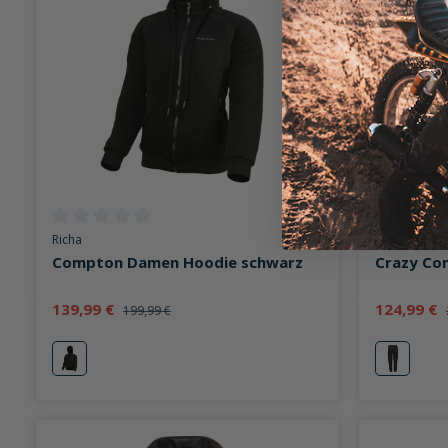
Durchschnittliche Bewertung von 0 von 5 Sternen
Durchschni
Richa
Spirit Motors
Compton Damen Hoodie schwarz
Crazy Co
139,99 €
124,99 €
199,99 €
schwarz
schwarz