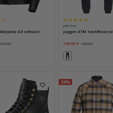
ttliche Bewertung von 4.3 von 5 Sternen
Durchschnittliche Bewertung v
John Doe
ederjacke 4.0 schwarz
Jogger-XTM Textilhose s
149,00 €
279,99 €
199,00 €
lica
schwarz
29%