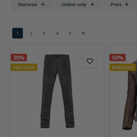
Material
Online only
Preis
1
2
3
4
Seite
Seite
Seite
Seite
30%
50%
EXKLUSIV
EXKLUSIV