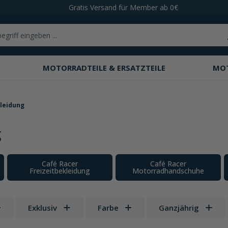
Gratis Versand für Member ab 0€
MOTORRADTEILE & ERSATZTEILE
MO
leidung
g
Café Racer
Café Racer
Freizeitbekleidung
Motorradhandschuhe
Exklusiv
Farbe
Ganzjährig
 Sternen