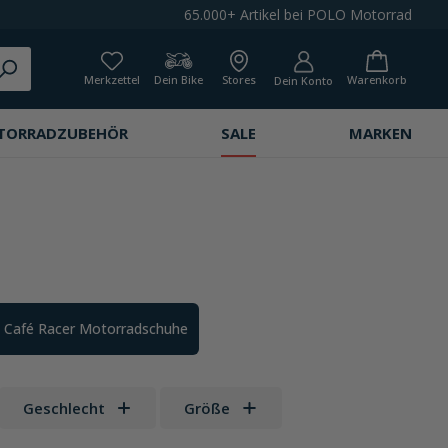
65.000+ Artikel bei POLO Motorrad
Merkzettel
Dein Bike
Stores
Warenkorb
Dein Konto
TORRADZUBEHÖR
SALE
MARKEN
Café Racer Motorradschuhe
Geschlecht
Größe