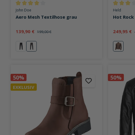
Durchschnittliche Bewertung von 4 von 5 Sternen
Durchschni
John Doe
Held
Aero Mesh Textilhose grau
Hot Rock
139,90 €
249,95 €
199,00 €
schwarz
grau
braun
50%
50%
EXKLUSIV