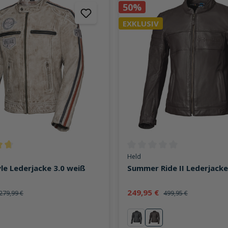
50%
EXKLUSIV
ttliche Bewertung von 4.8 von 5 Sternen
Durchschnittliche Bewertung v
Held
le Lederjacke 3.0 weiß
Summer Ride II Lederjack
249,95 €
279,99 €
499,95 €
schwarz
braun