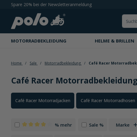
Spare 20% bei der Newsletteranmeldung
springen
Zur Hauptnavigation springen
MOTORRADBEKLEIDUNG
HELME & BRILLEN
Home
Sale
Motorradbekleidung
Café Racer Motorradbek
Café Racer Motorradbekleidun
Kategoriegalerie überspringen
Café Racer Motorradjacken
Café Racer Motorradhosen
% mehr
Sale %
Marke
Filter hinzufügen: Minimum Bewertung von 4 von 5