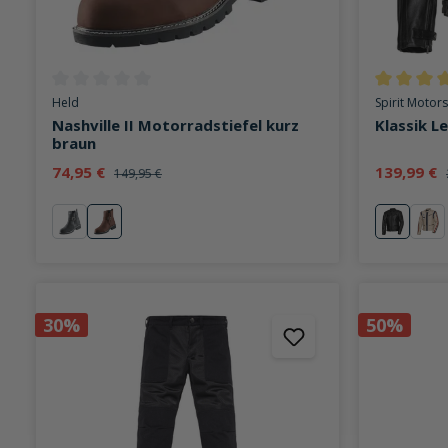
Durchschnittliche Bewertung von 0 von 5 Sternen
Durchschni
Held
Spirit Motors
Nashville II Motorradstiefel kurz
Klassik L
braun
74,95 €
139,99 €
149,95 €
schwarz
braun
schwarz
Rep
30%
50%