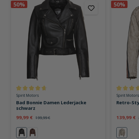
50%
50%
Durchschnittliche Bewertung von 4.7 von 5 Sternen
Durchschni
Spirit Motors
Spirit Motors
Bad Bonnie Damen Lederjacke
Retro-Sty
schwarz
99,99 €
139,99 €
199,99 €
schwarz
rot
weiß