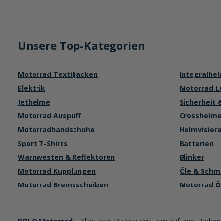
Unsere Top-Kategorien
Motorrad Textiljacken
Integralhe
Elektrik
Motorrad L
Jethelme
Sicherheit 
Motorrad Auspuff
Crosshelme
Motorradhandschuhe
Helmvisier
Sport T-Shirts
Batterien
Warnwesten & Reflektoren
Blinker
Motorrad Kupplungen
Öle & Schm
Motorrad Bremsscheiben
Motorrad Öl
POLO Motorrad
– Alles, was Du brauchst, um auf zwei Rädern 