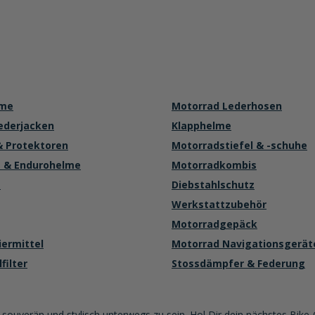
lme
Motorrad Lederhosen
ederjacken
Klapphelme
& Protektoren
Motorradstiefel & -schuhe
 & Endurohelme
Motorradkombis
e
Diebstahlschutz
Werkstattzubehör
Motorradgepäck
iermittel
Motorrad Navigationsgerät
filter
Stossdämpfer & Federung
souverän und stylisch unterwegs zu sein. Hol Dir dein nächstes Bike-