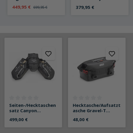
grau/blau
449,95 €
379,95 €
699,95 €
g von 0 von 5 Sternen
Durchschnittliche Bewertung von 0 von 5 Sternen
Durchschnittliche Bewertung v
Seiten-/Hecktaschen
Hecktasche/Aufsatzt
satz Canyon
asche Gravel-T
GRT721B 44 Liter
waterproof GRT717B
499,00 €
48,00 €
5 Liter