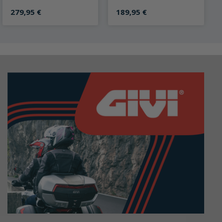
schwarz
uh kurz schwarz
279,95 €
189,95 €
on 0 von 5 Sternen