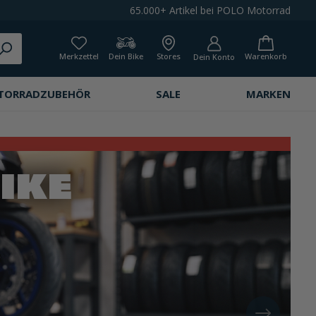
65.000+ Artikel bei POLO Motorrad
Merkzettel
Dein Bike
Stores
Warenkorb
Dein Konto
TORRADZUBEHÖR
SALE
MARKEN
https