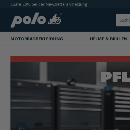
Spare 20% bei der Newsletteranmeldung
springen
Zur Hauptnavigation springen
MOTORRADBEKLEIDUNG
HELME & BRILLEN
Slider überspringen
https://www.polo-motorrad.com/de-de/sale