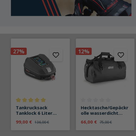
27%
12%
Durchschnittliche Bewertung von 5 von 5 Sternen
Durchschnittliche Bewertun
Tankrucksack
Hecktasche/Gepäckr
Tanklock 6 Liter
olle wasserdicht
ST611P
EA115BK 40 Liter
99,00 €
66,00 €
136,00 €
75,00 €