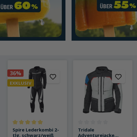
36%
EXKLUSIV
Durchschnittliche Bewertung von 5 von 5 Sternen
Durchschnittliche Bewertung 
Spire Lederkombi 2-
Tridale
tlg. schwarz/weiß
Adventurejacke