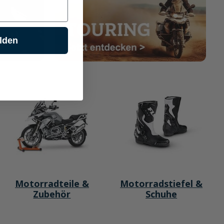
lden
Motorradteile &
Motorradstiefel &
Zubehör
Schuhe