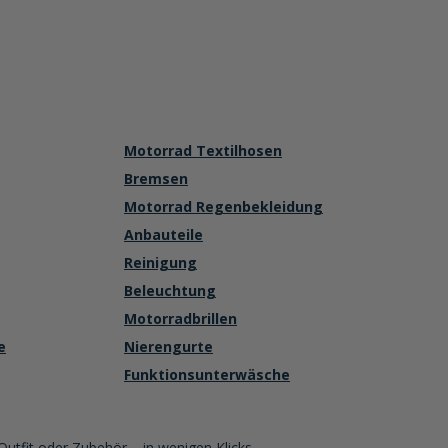
Motorrad Textilhosen
Bremsen
Motorrad Regenbekleidung
Anbauteile
Reinigung
Beleuchtung
Motorradbrillen
e
Nierengurte
Funktionsunterwäsche
Outfit oder Zubehör – in wenigen Klicks.