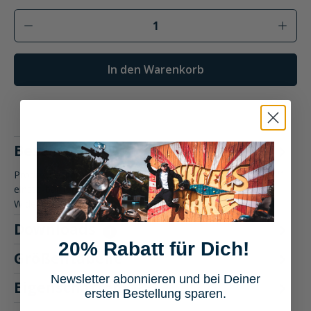
Produkt Anzahl: Gib den gewünschten Wer
In den Warenkorb
Beschreibung
Produktbeschreibung: Highsider CAN-BUS Widerstand CBW1
einstellbar für Blinker/Rücklicht Der Highsider CAN-BUS
Widerstand C…
Mehr
Downloads
1
20% Rabatt für Dich!
Größentabelle
Newsletter abonnieren und bei Deiner
Eigenschaften
ersten Bestellung sparen.