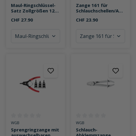
Maul-Ringschlüssel-
Zange 161 für
Satz Zollgrößen 12-
Schlauchschellen/Ach
teilig
smanschetten
CHF 27.90
CHF 23.90
Durchschnittliche Bewertung von 0 von 5 Sternen
Durchschnittliche Bewertung v
WGB
WGB
Sprengringzange mit
Schlauch-
auswechselbaren
Abklemmzange