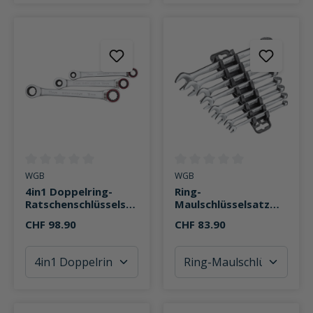
Durchschnittliche Bewertung von 0 von 5 Sternen
Durchschnittliche Bewertung v
WGB
WGB
4in1 Doppelring-
Ring-
Ratschenschlüsselsat
Maulschlüsselsatz
z 3-teilig SW8-SW19
224K Hot!Force 8-
CHF 98.90
CHF 83.90
teilig