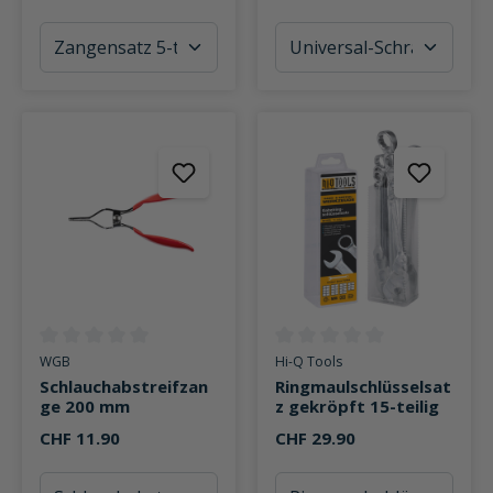
Durchschnittliche Bewertung von 0 von 5 Sternen
Durchschnittliche Bewertung v
WGB
Hi-Q Tools
Schlauchabstreifzan
Ringmaulschlüsselsat
ge 200 mm
z gekröpft 15-teilig
CHF 11.90
CHF 29.90