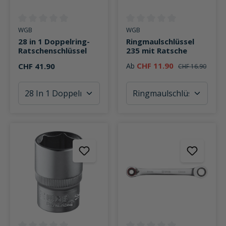
Durchschnittliche Bewertung von 0 von 5 Sternen
Durchschnittliche Bewertung v
WGB
WGB
28 in 1 Doppelring-
Ringmaulschlüssel
Ratschenschlüssel
235 mit Ratsche
CHF 11.90
CHF 41.90
Ab
CHF 16.90