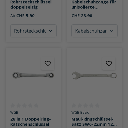
Rohrsteckschlüssel
Kabelschuhzange für
doppelseitig
unisolierte
Kabelverbinder 0,5-
CHF 5.90
CHF 23.90
Ab
6mm²
Durchschnittliche Bewertung von 0 von 5 Sternen
Durchschnittliche Bewertung v
WGB
WGB Basic
28 in 1 Doppelring-
Maul-Ringschlüssel-
Ratschenschlüssel
Satz SW6-22mm 12-