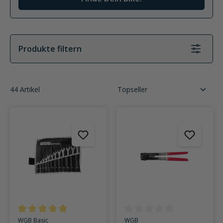
Produkte filtern
44 Artikel
Durchschnittliche Bewertung von 5 von 5 Sternen
Durchschnittliche Bewertung v
WGB Basic
WGB