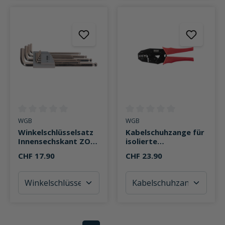
Durchschnittliche Bewertung von 0 von 5 Sternen
Durchschnittliche Bewertung v
WGB
WGB
Winkelschlüsselsatz
Kabelschuhzange für
Innensechskant ZOLL
isolierte
9-teilig
Kabelverbinder 0,5-
CHF 17.90
CHF 23.90
6mm²