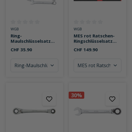
Durchschnittliche Bewertung von 0 von 5 Sternen
Durchschnittliche Bewertung v
WGB
WGB
Ring-
MES rot Ratschen-
Maulschlüsselsatz
Ringschlüsselsatz
Zoll 230RB 5-teilig
28in1 16-teilig
CHF 35.90
CHF 149.90
30%