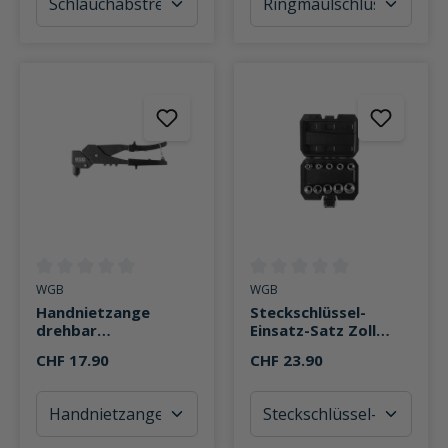
Durchschnittliche Bewertung von 0 von 5 Sternen
Durchschnittliche Bewertung v
WGB
WGB
Handnietzange
Steckschlüssel-
drehbar
Einsatz-Satz Zoll
2,4/3,2/4,0/4,8mm,
12,5mm (1/2") 10-
CHF 17.90
CHF 23.90
285mm
teilig