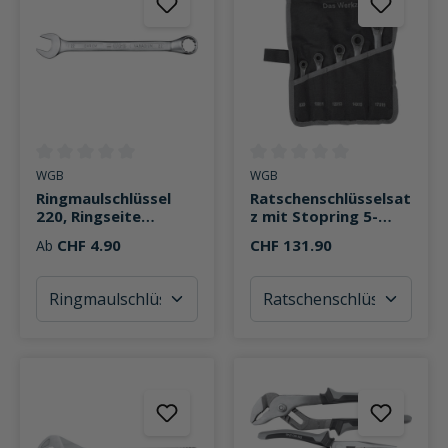
Durchschnittliche Bewertung von 0 von 5 Sternen
Durchschnittliche Bewertung v
WGB
WGB
Ringmaulschlüssel
Ratschenschlüsselsat
220, Ringseite
z mit Stopring 5-
gekröpft
teilig 8-19mm
CHF 4.90
CHF 131.90
Ab