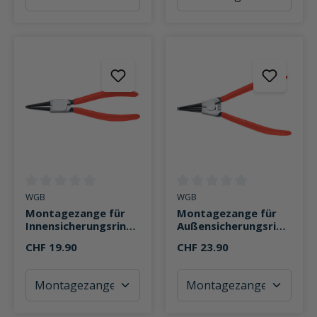
Durchschnittliche Bewertung von 0 von 5 Sternen
Durchschnittliche Bewertung v
WGB
WGB
Montagezange für
Montagezange für
Innensicherungsringe
Außensicherungsring
145mm J0
e 145mm A0
CHF 19.90
CHF 23.90