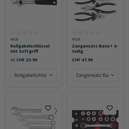
Durchschnittliche Bewertung von 0 von 5 Sternen
Durchschnittliche Bewertung v
WGB
WGB
Rollgabelschlüssel
Zangensatz Basic+ 4-
mit Softgriff
teilig
CHF 23.90
CHF 47.90
Ab