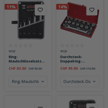
11%
14%
Durchschnittliche Bewertung von 0 von 5 Sternen
Durchschnittliche Bewertung v
WGB
WGB
Ring-
Durchsteck-
Maulschlüsselsatz
Doppelring-
mit Ratsche 235RT 5-
Ratschenschlüssel-
CHF 83.90
CHF 95.90
CHF 93.90
CHF 110.90
teilig
Satz 16-teilig