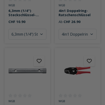
Durchschnittliche Bewertung von 0 von 5 Sternen
Durchschnittliche Bewertung v
WGB
WGB
6,3mm (1/4")
4in1 Doppelring-
Steckschlüssel-
Ratschenschlüssel
Einsätze 6-kant 4-
CHF 10.90
CHF 26.90
Ab
teilig SW 7-13
Durchschnittliche Bewertung von 0 von 5 Sternen
Durchschnittliche Bewertung v
WGB
WGB