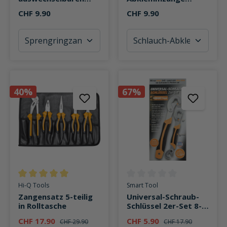
Köpfen 160 mm 5-
155mm
CHF 9.90
CHF 9.90
teilig
40%
67%
Durchschnittliche Bewertung von 5 von 5 Sternen
Durchschnittliche Bewertung v
Hi-Q Tools
Smart Tool
Zangensatz 5-teilig
Universal-Schraub-
in Rolltasche
Schlüssel 2er-Set 8-
34mm
CHF 17.90
CHF 5.90
CHF 29.90
CHF 17.90