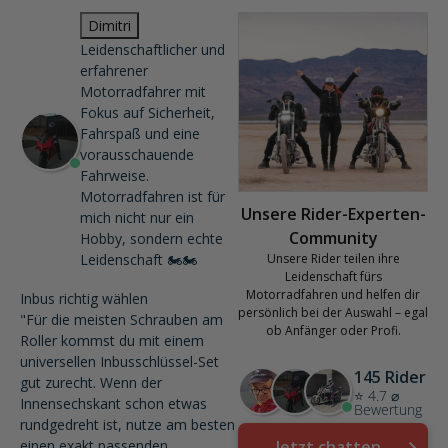
Dimitri
Leidenschaftlicher und
erfahrener
Motorradfahrer mit
Fokus auf Sicherheit,
Fahrspaß und eine
vorausschauende
Fahrweise.
Motorradfahren ist für
Unsere Rider-Experten-
mich nicht nur ein
Community
Hobby, sondern echte
Leidenschaft 🏍️🏍️
Unsere Rider teilen ihre
Leidenschaft fürs
Motorradfahren und helfen dir
Inbus richtig wählen
persönlich bei der Auswahl – egal
"Für die meisten Schrauben am
ob Anfänger oder Profi.
Roller kommst du mit einem
universellen Inbusschlüssel-Set
145 Rider
gut zurecht. Wenn der
⭐ 4.7 ⌀
Innensechskant schon etwas
Bewertung
rundgedreht ist, nutze am besten
einen exakt passenden
Jetzt chatten