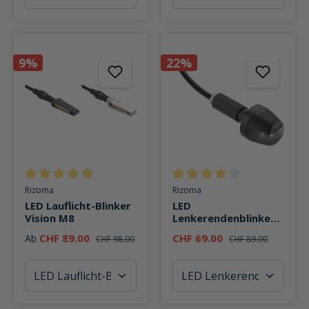
9%
22%
Durchschnittliche Bewertung von 5 von 5 Sternen
Durchschnittliche Bewertung v
Rizoma
Rizoma
LED Lauflicht-Blinker
LED
Vision M8
Lenkerendenblinker
Sguardo 13-21mm
CHF 89.00
CHF 69.00
Ab
CHF 98.00
CHF 89.00
FR060