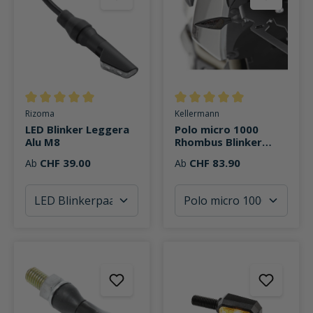
Durchschnittliche Bewertung von 5 von 5 Sternen
Durchschnittliche Bewertung v
Rizoma
Kellermann
LED Blinker Leggera
Polo micro 1000
Alu M8
Rhombus Blinker
Dark
CHF 39.00
CHF 83.90
Ab
Ab