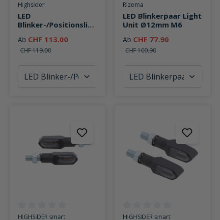
Durchschnittliche Bewertung von 0 von 5 Sternen
Durchschnittliche Bewertung v
Highsider
Rizoma
LED
LED Blinkerpaar Light
Blinker-/Positionslich
Unit Ø12mm M6
tpaar Little Bronx
CHF 113.00
CHF 77.90
Ab
Ab
M8
CHF 119.00
CHF 100.90
Durchschnittliche Bewertung von 0 von 5 Sternen
Durchschnittliche Bewertung v
HIGHSIDER smart
HIGHSIDER smart