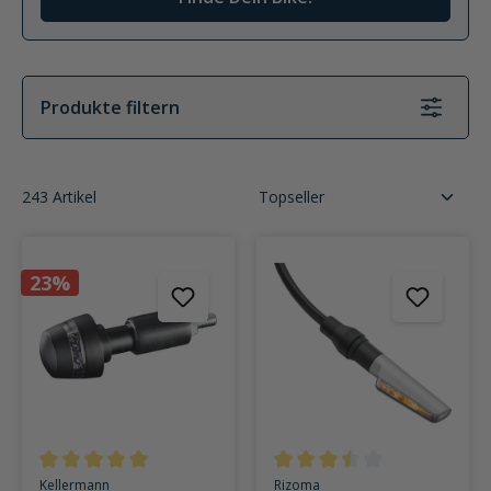
Produkte filtern
243 Artikel
23%
Durchschnittliche Bewertung von 5 von 5 Sternen
Durchschnittliche Bewertung v
Kellermann
Rizoma