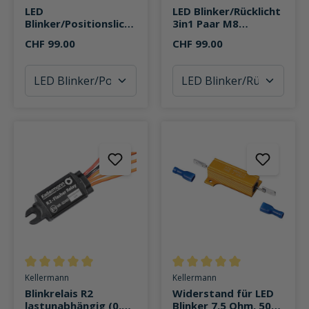
LED
LED Blinker/Rücklicht
Blinker/Positionslicht
3in1 Paar M8
2in1 Paar M8
Namiko-TS
CHF 99.00
CHF 99.00
Namiko-TS
Durchschnittliche Bewertung von 5 von 5 Sternen
Durchschnittliche Bewertung v
Kellermann
Kellermann
Blinkrelais R2
Widerstand für LED
lastunabhängig (0,5-
Blinker 7,5 Ohm, 50