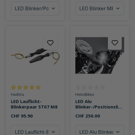
Durchschnittliche Bewertung von 5 von 5 Sternen
Durchschnittliche Bewertung v
Hashiru
HeinzBikes
LED Lauflicht-
LED Alu
Blinkerpaar ST07 M8
Blinker-/Positionslich
tpaar Nano ST
CHF 95.90
CHF 250.00