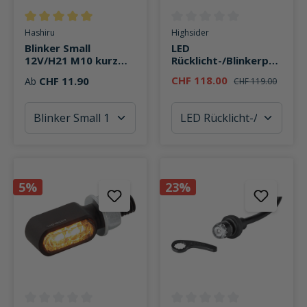
Durchschnittliche Bewertung von 5 von 5 Sternen
Durchschnittliche Bewertung v
Hashiru
Highsider
Blinker Small
LED
12V/H21 M10 kurz
Rücklicht-/Blinkerpaa
schwarz, getöntes
r Little Bronx M8
CHF 118.00
CHF 11.90
Ab
CHF 119.00
Glas
5%
23%