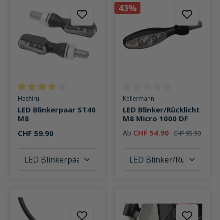
43%
Durchschnittliche Bewertung von 4 von 5 Sternen
Durchschnittliche Bewertung v
Hashiru
Kellermann
LED Blinkerpaar ST40
LED Blinker/Rücklicht
M8
M8 Micro 1000 DF
CHF 54.90
CHF 59.90
Ab
CHF 95.90