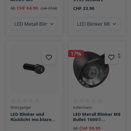
CHF 64.90
Ab
CHF 23.90
CHF 77.90
17%
Durchschnittliche Bewertung von 0 von 5 Sternen
Durchschnittliche Bewertung v
Motogadget
Kellermann
LED Blinker und
LED Metall Blinker M8
Rücklicht mo.blaze
Bullet 1000®
tens
Extreme Ø39mm
CHF 99.95
Ab