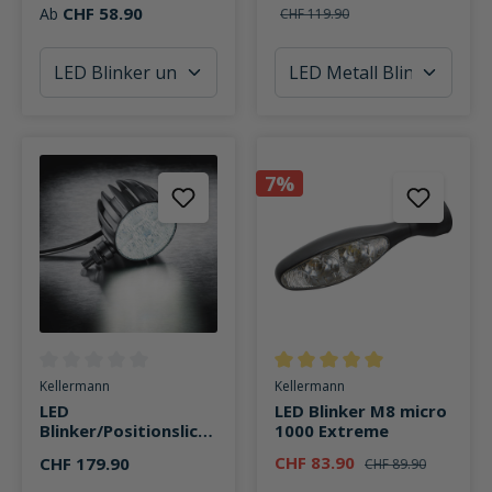
CHF 58.90
Ab
CHF 119.90
7%
Durchschnittliche Bewertung von 0 von 5 Sternen
Durchschnittliche Bewertung v
Kellermann
Kellermann
LED
LED Blinker M8 micro
Blinker/Positionslicht
1000 Extreme
Dayron® PL M8
CHF 83.90
CHF 179.90
CHF 89.90