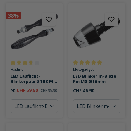
38%
Durchschnittliche Bewertung von 3.6 von 5 Sternen
Durchschnittliche Bewertung v
Hashiru
Motogadget
LED Lauflicht-
LED Blinker m-Blaze
Blinkerpaar ST03 M8
Pin M8 Ø16mm
Alu
CHF 59.90
Ab
CHF 46.90
CHF 95.90