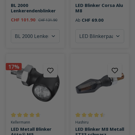
BL 2000
LED Blinker Corsa Alu
Lenkerendenblinker
M8
CHF 101.90
CHF 69.00
Ab
CHF 131.90
17%
Durchschnittliche Bewertung von 4.6 von 5 Sternen
Durchschnittliche Bewertung v
Kellermann
Hashiru
LED Metall Blinker
LED Blinker M8 Metall
Atto® M5
ST33 schwarz