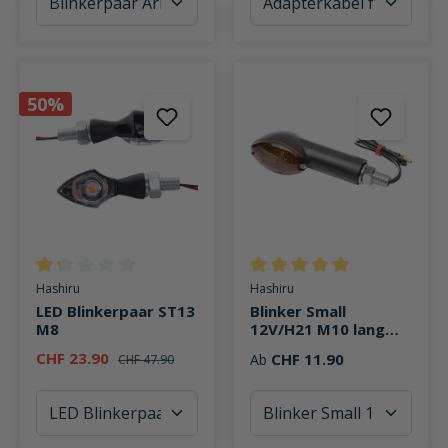
50%
Durchschnittliche Bewertung von 1.3 von 5 Sternen
Durchschnittliche Bewertung v
Hashiru
Hashiru
LED Blinkerpaar ST13
Blinker Small
M8
12V/H21 M10 lang
schwarz, getöntes
CHF 23.90
CHF 11.90
Ab
CHF 47.90
Glas