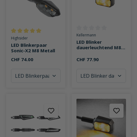
Durchschnittliche Bewertung v
Kellermann
Durchschnittliche Bewertung von 5 von 5 Sternen
Highsider
LED Blinker
LED Blinkerpaar
dauerleuchtend M8
Sonic-X2 M8 Metall
Blisk CL
CHF 74.00
CHF 77.90