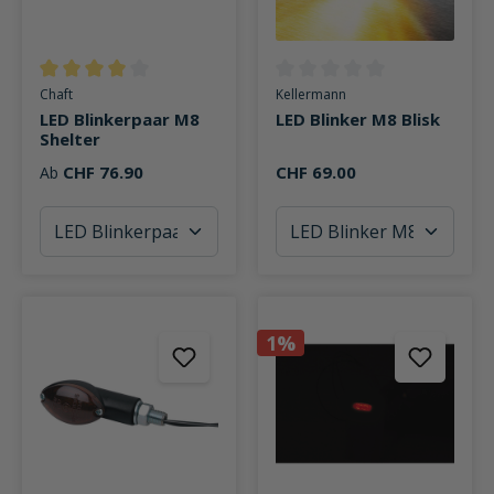
Durchschnittliche Bewertung von 4 von 5 Sternen
Durchschnittliche Bewertung v
Chaft
Kellermann
LED Blinkerpaar M8
LED Blinker M8 Blisk
Shelter
CHF 76.90
CHF 69.00
Ab
1%