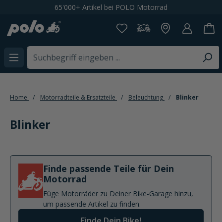
Kostenloser Versand ab CHF 199,-
alt springen
Home
Motorradteile & Ersatzteile
Beleuchtung
Blinker
Blinker
Finde passende Teile für Dein
Motorrad
Füge Motorräder zu Deiner Bike-Garage hinzu,
um passende Artikel zu finden.
Finde Dein Bike!