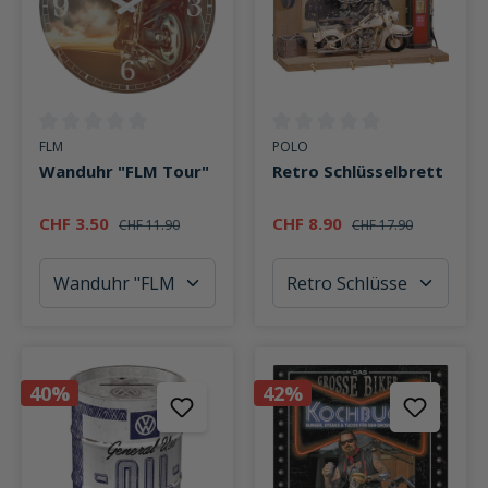
Durchschnittliche Bewertung von 0 von 5 Sternen
Durchschnittliche Bewertung v
FLM
POLO
Wanduhr "FLM Tour"
Retro Schlüsselbrett
CHF 3.50
CHF 8.90
CHF 11.90
CHF 17.90
40%
42%