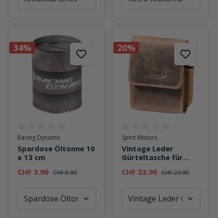
34%
20%
Durchschnittliche Bewertung von 0 von 5 Sternen
Durchschnittliche Bewertung v
Racing Dynamic
Spirit Motors
Spardose Öltonne 10
Vintage Leder
x 13 cm
Gürteltasche für
Zigarettenschachtel
CHF 3.90
CHF 23.90
CHF 5.90
CHF 29.90