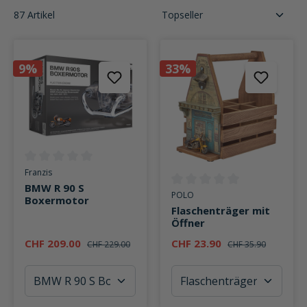
87 Artikel
9%
33%
Durchschnittliche Bewertung von 0 von 5 Sternen
Franzis
BMW R 90 S
Durchschnittliche Bewertung v
POLO
Boxermotor
Flaschenträger mit
Öffner
CHF 209.00
CHF 23.90
CHF 229.00
CHF 35.90