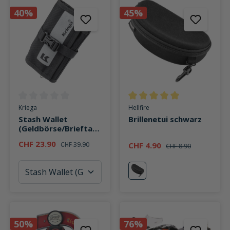
40%
45%
Durchschnittliche Bewertung von 0 von 5 Sternen
Durchschnittliche Bewertung v
Kriega
Hellfire
Stash Wallet
Brillenetui schwarz
(Geldbörse/Brieftasc
he) mit Gurtschlaufe
CHF 23.90
CHF 39.90
CHF 4.90
CHF 8.90
schwarz
50%
76%