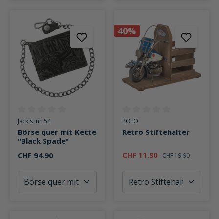
40%
Durchschnittliche Bewertung von 0 von 5 Sternen
Durchschnittliche Bewertung v
Jack's Inn 54
POLO
Börse quer mit Kette
Retro Stiftehalter
"Black Spade"
CHF 11.90
CHF 94.90
CHF 19.90