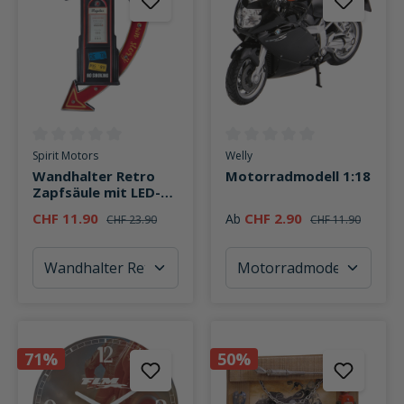
Durchschnittliche Bewertung von 0 von 5 Sternen
Durchschnittliche Bewertung v
Spirit Motors
Welly
Wandhalter Retro
Motorradmodell 1:18
Zapfsäule mit LED-
Beleuchtung
CHF 11.90
CHF 2.90
Ab
CHF 23.90
CHF 11.90
71%
50%