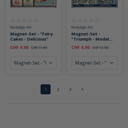
Durchschnittliche Bewertung von 0 von 5 Sternen
Durchschnittliche Bewertung v
Nostalgic-Art
Nostalgic-Art
Magnet-Set - "Fairy
Magnet-Set -
Cakes - Delicious"
"Triumph - Model
Chart"
CHF 4.90
CHF 4.90
CHF 11.90
CHF 11.90
1
2
3
Seite
Seite
Seite