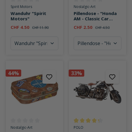
Durchschnittliche Bewertung von 0 von 5 Sternen
Durchschnittliche Bewertung v
Spirit Motors
Nostalgic-Art
Wanduhr "Spirit
Pillendose - "Honda
Motors"
AM - Classic Car
Logo"
CHF 4.50
CHF 2.50
CHF 11.90
CHF 4.50
44%
33%
Durchschnittliche Bewertung von 0 von 5 Sternen
Durchschnittliche Bewertung v
Nostalgic-Art
POLO