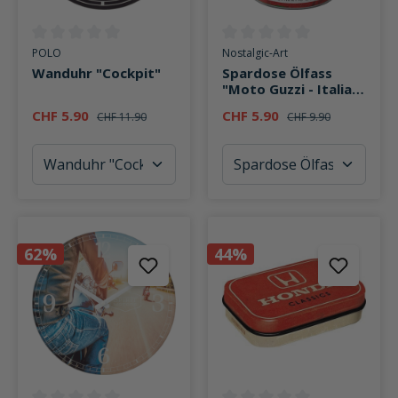
Durchschnittliche Bewertung von 0 von 5 Sternen
Durchschnittliche Bewertung v
POLO
Nostalgic-Art
Wanduhr "Cockpit"
Spardose Ölfass
"Moto Guzzi - Italian
Motorcycle Oil"
CHF 5.90
CHF 5.90
CHF 11.90
CHF 9.90
62%
44%