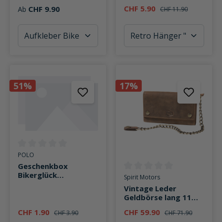
CHF 5.90
CHF 9.90
Ab
CHF 11.90
51%
17%
Durchschnittliche Bewertung von 0 von 5 Sternen
POLO
Geschenkbox
Bikerglück
Durchschnittliche Bewertung v
Spirit Motors
Weihnachten
Vintage Leder
Geldbörse lang 11
Fächer
CHF 1.90
CHF 59.90
CHF 3.90
CHF 71.90