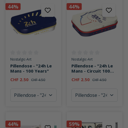
44%
44%
Durchschnittliche Bewertung von 0 von 5 Sternen
Durchschnittliche Bewertung v
Nostalgic-Art
Nostalgic-Art
Pillendose - "24h Le
Pillendose - "24h Le
Mans - 100 Years"
Mans - Circuit 100
Ans"
CHF 2.50
CHF 2.50
CHF 4.50
CHF 4.50
44%
59%