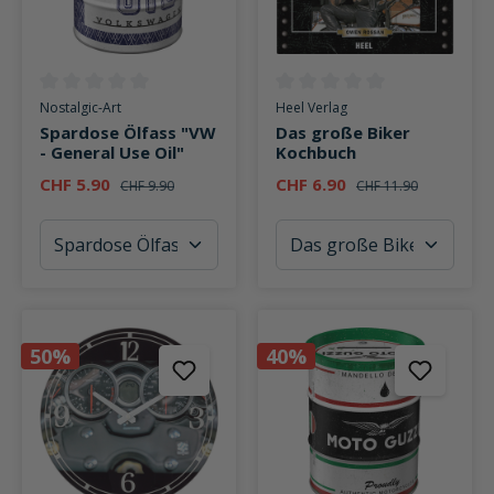
Durchschnittliche Bewertung von 0 von 5 Sternen
Durchschnittliche Bewertung v
Nostalgic-Art
Heel Verlag
Spardose Ölfass "VW
Das große Biker
- General Use Oil"
Kochbuch
CHF 5.90
CHF 6.90
CHF 9.90
CHF 11.90
50%
40%