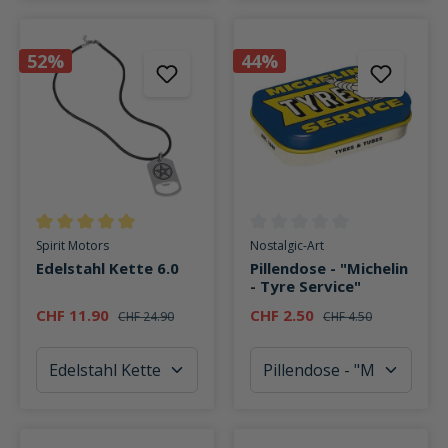
52%
44%
Durchschnittliche Bewertung von 5 von 5 Sternen
Durchschnittliche Bewertung v
Spirit Motors
Nostalgic-Art
Edelstahl Kette 6.0
Pillendose - "Michelin
- Tyre Service"
CHF 11.90
CHF 2.50
CHF 24.90
CHF 4.50