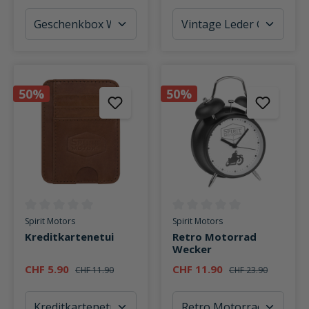
50%
50%
Durchschnittliche Bewertung von 0 von 5 Sternen
Durchschnittliche Bewertung v
Spirit Motors
Spirit Motors
Kreditkartenetui
Retro Motorrad
Wecker
CHF 5.90
CHF 11.90
CHF 11.90
CHF 23.90