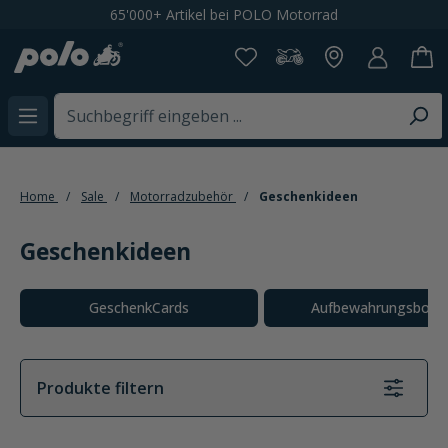
Kostenloser Versand ab CHF 199,-
alt springen
Home
Sale
Motorradzubehör
Geschenkideen
Geschenkideen
Kategoriegalerie überspringen
GeschenkCards
Aufbewahrungsboxe
Produkte filtern