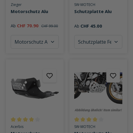
Durchschnittliche Bewertung von 3.5 von 5 Sternen
Durchschnittliche Bewertung v
Zieger
SW-MOTECH
Motorschutz Alu
Schutzplatte Alu
CHF 70.90
Ab
CHF 45.00
Ab
CHF 99.00
Durchschnittliche Bewertung von 4 von 5 Sternen
Durchschnittliche Bewertung v
Acerbis
SW-MOTECH