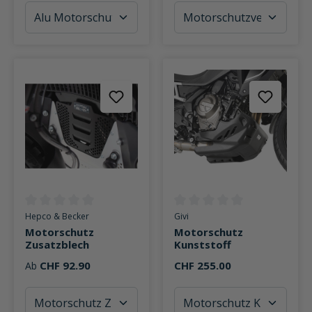
Durchschnittliche Bewertung von 0 von 5 Sternen
Durchschnittliche Bewertung v
Hepco & Becker
Givi
Motorschutz
Motorschutz
Zusatzblech
Kunststoff
CHF 92.90
CHF 255.00
Ab