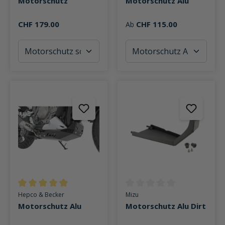
Motorschutz
Motorschutz Alu
CHF 179.00
CHF 115.00
Ab
Durchschnittliche Bewertung von 4.9 von 5 Sternen
Durchschnittliche Bewertung v
Hepco & Becker
Mizu
Motorschutz Alu
Motorschutz Alu Dirt