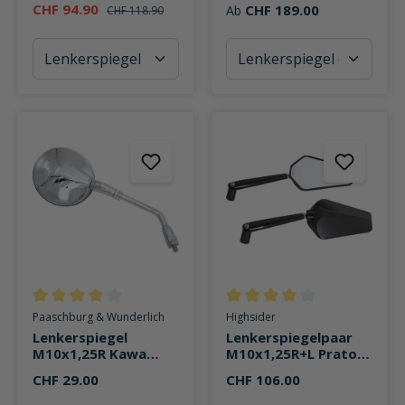
CHF 94.90
CHF 189.00
Ab
CHF 118.90
Durchschnittliche Bewertung von 4 von 5 Sternen
Durchschnittliche Bewertung v
Paaschburg & Wunderlich
Highsider
Lenkerspiegel
Lenkerspiegelpaar
M10x1,25R Kawa
M10x1,25R+L Prato
ER/ZR Ø120mm
Alu
CHF 29.00
CHF 106.00