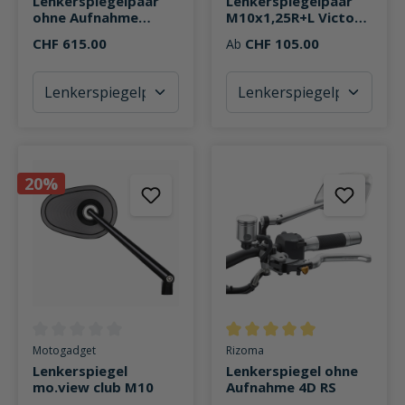
Lenkerspiegelpaar
Lenkerspiegelpaar
ohne Aufnahme
M10x1,25R+L Victory
Stealth-Max Naked
M Alu
CHF 615.00
CHF 105.00
Ab
BSN140
20%
Durchschnittliche Bewertung von 0 von 5 Sternen
Durchschnittliche Bewertung v
Motogadget
Rizoma
Lenkerspiegel
Lenkerspiegel ohne
mo.view club M10
Aufnahme 4D RS