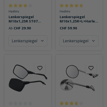
Durchschnittliche Bewertung von 4 von 5 Sternen
Durchschnittliche Bewertung v
Hashiru
Hashiru
Lenkerspiegel
Lenkerspiegel
M10x1,25R ST07
M10x1,25R+L+Harley
Ø112mm
ST01 Alu
CHF 29.90
CHF 59.90
Ab