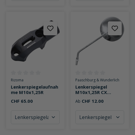
Durchschnittliche Bewertung von 0 von 5 Sternen
Durchschnittliche Bewertung v
Rizoma
Paaschburg & Wunderlich
Lenkerspiegelaufnah
Lenkerspiegel
me M10x1,25R
M10x1,25R CX
Ø118mm
CHF 65.00
CHF 12.00
Ab