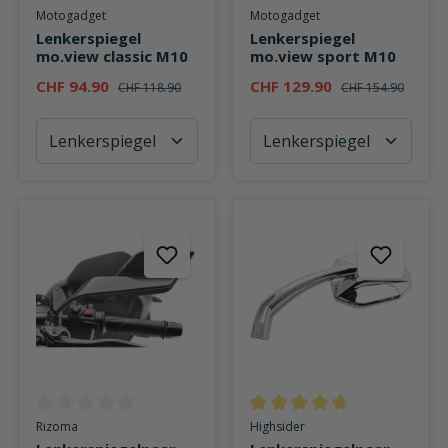
Durchschnittliche Bewertung von 0 von 5 Sternen
Durchschnittliche Bewertung v
Motogadget
Motogadget
Lenkerspiegel
Lenkerspiegel
mo.view classic M10
mo.view sport M10
CHF 94.90
CHF 129.90
CHF 118.90
CHF 154.90
Durchschnittliche Bewertung von 0 von 5 Sternen
Durchschnittliche Bewertung v
Rizoma
Highsider