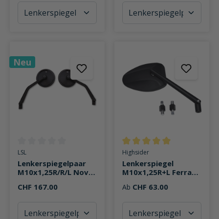
Neu
Durchschnittliche Bewertung von 0 von 5 Sternen
Durchschnittliche Bewertung v
LSL
Highsider
Lenkerspiegelpaar
Lenkerspiegel
M10x1,25R/R/L Nova-
M10x1,25R+L Ferrara
Run Ø102mm
2 Alu
CHF 167.00
CHF 63.00
Ab