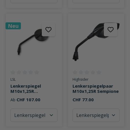
Neu
Durchschnittliche Bewertung von 0 von 5 Sternen
Durchschnittliche Bewertung v
LSL
Highsider
Lenkerspiegel
Lenkerspiegelpaar
M10x1,25R
M10x1,25R Sempione
Clubman®
CHF 107.00
CHF 77.00
Ab