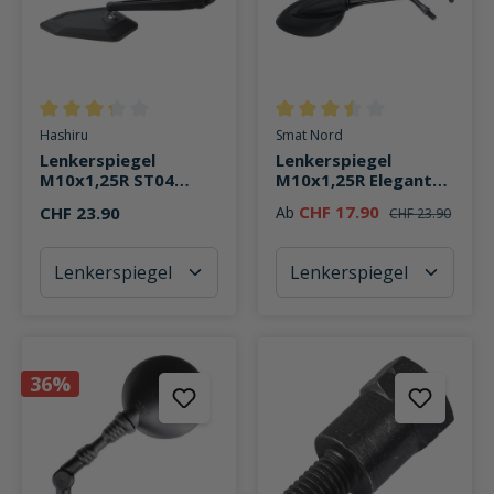
Durchschnittliche Bewertung von 3.2 von 5 Sternen
Durchschnittliche Bewertung v
Hashiru
Smat Nord
Lenkerspiegel
Lenkerspiegel
M10x1,25R ST04
M10x1,25R Elegant
schwenkbar
Sport
CHF 17.90
CHF 23.90
Ab
CHF 23.90
36%