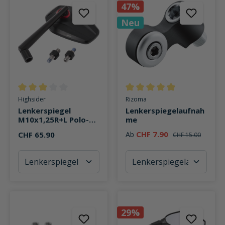
47%
Neu
Durchschnittliche Bewertung von 3 von 5 Sternen
Durchschnittliche Bewertung v
Highsider
Rizoma
Lenkerspiegel
Lenkerspiegelaufnah
M10x1,25R+L Polo-
me
Edition
CHF 7.90
CHF 65.90
Ab
CHF 15.00
29%