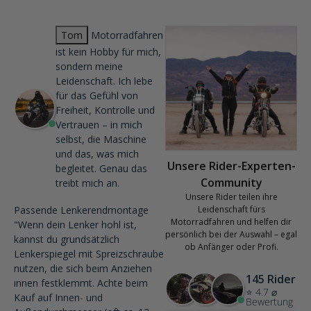
Tom
Motorradfahren
ist kein Hobby für mich,
sondern meine
Leidenschaft. Ich lebe
für das Gefühl von
Freiheit, Kontrolle und
Vertrauen – in mich
selbst, die Maschine
und das, was mich
Unsere Rider-Experten-
begleitet. Genau das
Community
treibt mich an.
Unsere Rider teilen ihre
Passende Lenkerendmontage
Leidenschaft fürs
Motorradfahren und helfen dir
"Wenn dein Lenker hohl ist,
persönlich bei der Auswahl – egal
kannst du grundsätzlich
ob Anfänger oder Profi.
Lenkerspiegel mit Spreizschraube
nutzen, die sich beim Anziehen
145 Rider
innen festklemmt. Achte beim
⭐ 4.7 ⌀
Kauf auf Innen- und
Bewertung