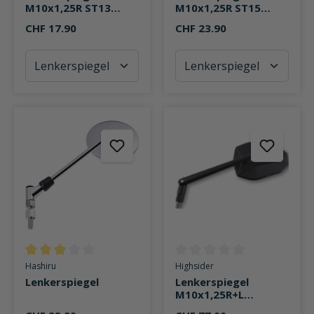
M10x1,25R ST13
M10x1,25R ST15
Ø112mm
Ø117mm
CHF 17.90
CHF 23.90
Durchschnittliche Bewertung von 3 von 5 Sternen
Durchschnittliche Bewertung v
Hashiru
Highsider
Lenkerspiegel
Lenkerspiegel
M10x1,25R+L
Victory-X Alu