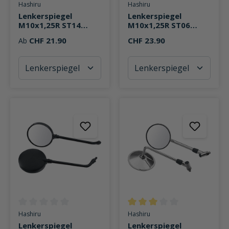
Durchschnittliche Bewertung von 0 von 5 Sternen
Durchschnittliche Bewertung v
Hashiru
Hashiru
Lenkerspiegel
Lenkerspiegel
M10x1,25R ST14
M10x1,25R ST06
eckig
Ø117mm
CHF 21.90
CHF 23.90
Ab
Durchschnittliche Bewertung von 0 von 5 Sternen
Durchschnittliche Bewertung v
Hashiru
Hashiru
Lenkerspiegel
Lenkerspiegel