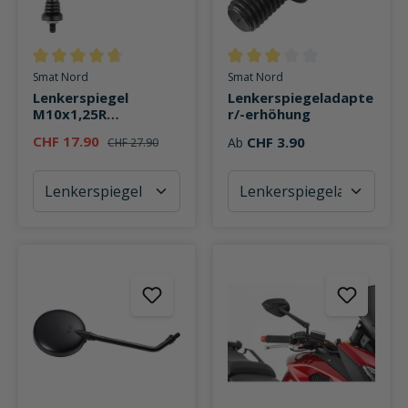
Durchschnittliche Bewertung von 4.6 von 5 Sternen
Durchschnittliche Bewertung v
Smat Nord
Smat Nord
Lenkerspiegel
Lenkerspiegeladapte
M10x1,25R
r/-erhöhung
schwenkbar Ø113mm
CHF 17.90
CHF 3.90
Ab
CHF 27.90