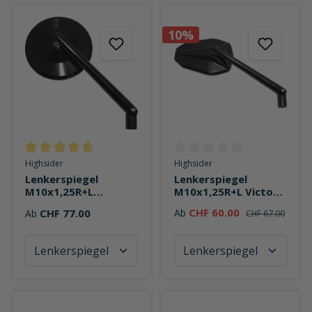
10%
Durchschnittliche Bewertung von 4.6 von 5 Sternen
Durchschnittliche Bewertung v
Highsider
Highsider
Lenkerspiegel
Lenkerspiegel
M10x1,25R+L
M10x1,25R+L Victory
Montana Alu
Alu
CHF 60.00
CHF 77.00
Ab
Ab
CHF 67.00
Ø102mm