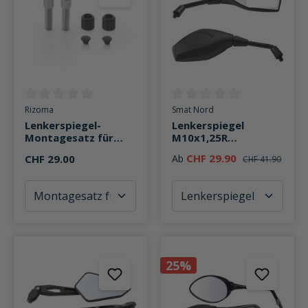
Durchschnittliche Bewertung von 0 von 5 Sternen
Durchschnittliche Bewertung v
Rizoma
Smat Nord
Lenkerspiegel-
Lenkerspiegel
Montagesatz für
M10x1,25R
Stealth Naked
Asphärisch
CHF 29.90
CHF 29.00
Ab
CHF 41.90
25%