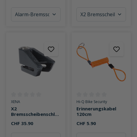
Durchschnittliche Bewertung von 0 von 5 Sternen
Durchschnittliche Bewertung v
XENA
Hi-Q Bike Security
X2
Erinnerungskabel
Bremsscheibenschlos
120cm
s 14mm
CHF 35.90
CHF 5.90