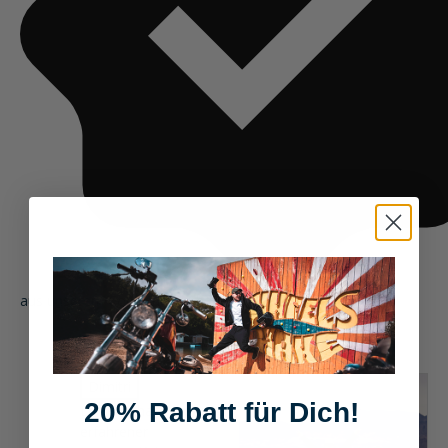
aus unserem Community Chat
Dimitri
20% Rabatt für Dich!
Leidenschaftlicher und
erfahrener