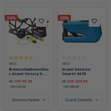
24%
20%
Durchschnittliche Bewertung von 4.5 von 5 Sternen
Durchschnittliche Bewertung v
ABUS
ABUS
Bremsscheibenschlos
Granit Detecto
s Granit Victory X-
SmartX 8078
Plus 68
CHF 95.90
CHF 239.00
Ab
Ab
CHF 125.90
CHF 299.00