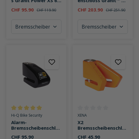
s Granit Power XS 67
enschloss Granit™ 58
/ 105HB50
12KS 58/140­HBIII100
CHF 95.90
CHF 203.90
CHF 119.90
CHF 251.90
Durchschnittliche Bewertung von 5 von 5 Sternen
Durchschnittliche Bewertung v
Hi-Q Bike Security
XENA
Alarm-
X2
Bremsscheibenschlos
Bremsscheibenschlos
s SRA
s 14mm
CHF 95.90
CHF 45.90