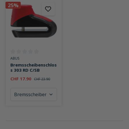
25%
Durchschnittliche Bewertung von 0 von 5 Sternen
ABUS
Bremsscheibenschlos
s 303 RD C/SB
CHF 17.90
CHF 23.90