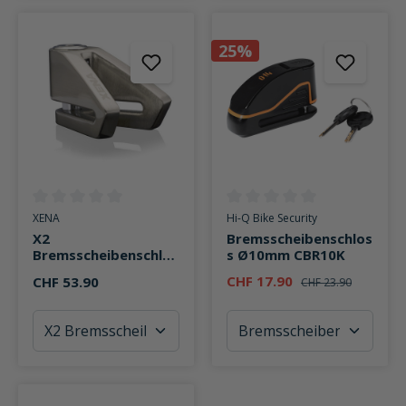
25%
Durchschnittliche Bewertung von 0 von 5 Sternen
Durchschnittliche Bewertung v
XENA
Hi-Q Bike Security
X2
Bremsscheibenschlos
Bremsscheibenschlos
s Ø10mm CBR10K
s 14mm
CHF 17.90
CHF 53.90
CHF 23.90