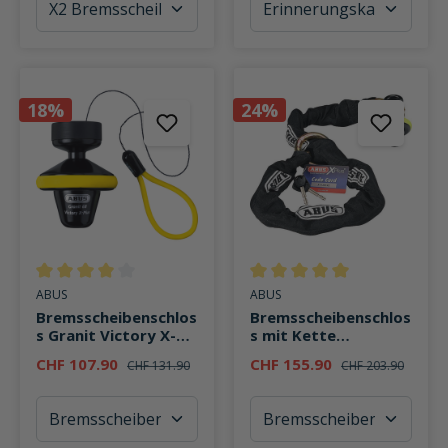
18%
24%
Durchschnittliche Bewertung von 4 von 5 Sternen
Durchschnittliche Bewertung v
ABUS
ABUS
Bremsscheibenschlos
Bremsscheibenschlos
s Granit Victory X-
s mit Kette
Plus 68 roll up
68/12KS120 black-
CHF 107.90
CHF 155.90
CHF 131.90
CHF 203.90
Loop