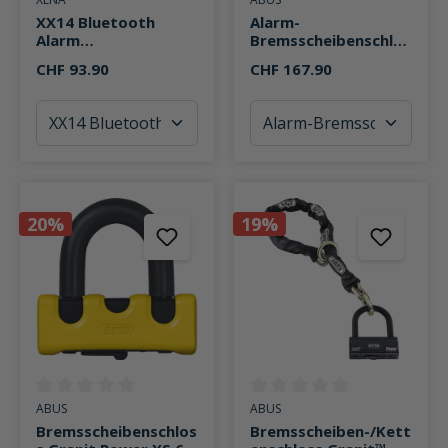
XX14 Bluetooth
Alarm-
Alarm
Bremsscheibenschlos
Bremsscheibenschlos
s Detecto 7000 RS 1
CHF 93.90
CHF 167.90
s
20%
19%
Durchschnittliche Bewertung von 0 von 5 Sternen
Durchschnittliche Bewertung v
ABUS
ABUS
Bremsscheibenschlos
Bremsscheiben-/Kett