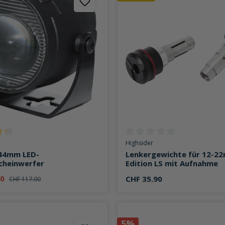
ttliche Bewertung von 4.3 von 5 Sternen
Durchschnittliche Bewertung v
Highsider
 44mm LED-
Lenkergewichte für 12-2
cheinwerfer
Edition LS mit Aufnahme
90
CHF 35.90
CHF 117.00
5%