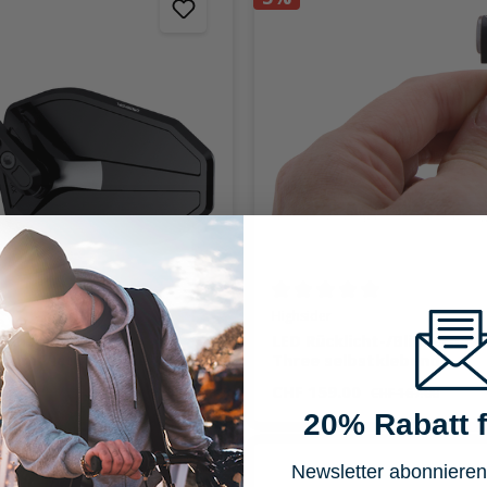
ttliche Bewertung von 5 von 5 Sternen
Durchschnittliche Bewertung v
Highsider
enspiegel für
LED Rücklicht-/Blinkerpaa
0mm Victory-Slim kurz
Three selbstklebend
CHF 159.00
CHF 167.00
20% Rabatt f
Newsletter abonnieren