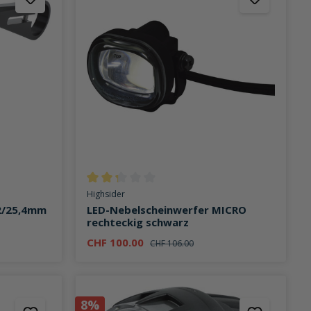
on 4.5 von 5 Sternen
Durchschnittliche Bewertung von 2.2 von 5 Stern
Highsider
22/25,4mm
LED-Nebelscheinwerfer MICRO
rechteckig schwarz
CHF 100.00
CHF 106.00
8%