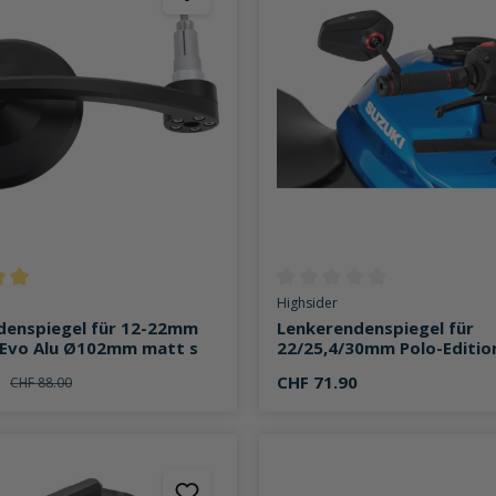
ttliche Bewertung von 5 von 5 Sternen
Durchschnittliche Bewertung v
Highsider
denspiegel für 12-22mm
Lenkerendenspiegel für
Evo Alu Ø102mm matt s
22/25,4/30mm Polo-Editio
0
CHF 71.90
CHF 88.00