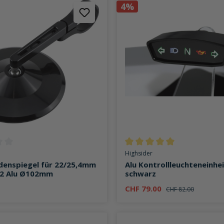
4%
ttliche Bewertung von 0 von 5 Sternen
Durchschnittliche Bewertung v
Highsider
denspiegel für 22/25,4mm
Alu Kontrollleuchteneinhe
2 Alu Ø102mm
schwarz
CHF 79.00
CHF 82.00