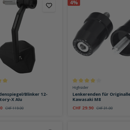
4%
ttliche Bewertung von 5 von 5 Sternen
Durchschnittliche Bewertung v
Highsider
enspiegel/Blinker 12-
Lenkerenden für Originall
tory-X Alu
Kawasaki M8
00
CHF 29.90
CHF 119.00
CHF 31.00