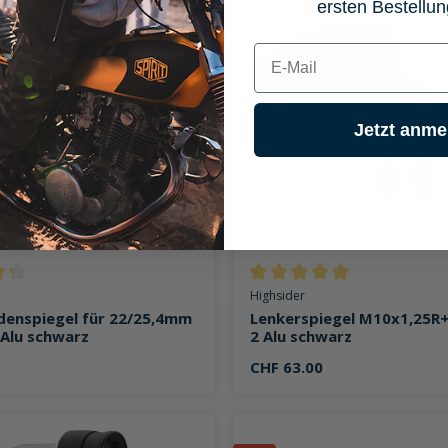
ersten Bestellun
E-mail
Jetzt anme
ttliche Bewertung von 4.1 von 5 Sternen
Durchschnittliche Bewertung v
Highsider
denspiegel für 22/25,4mm
Lenkerspiegel M10x1,25R+
 Alu schwarz
2 Alu schwarz
CHF 63.00