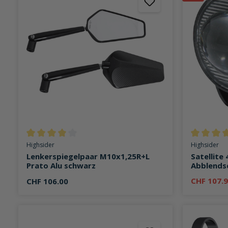
Durchschnittliche Bewertung von 4 von 5 Sternen
Durchschni
Highsider
Highsider
Lenkerspiegelpaar M10x1,25R+L
Satellite
Prato Alu schwarz
Abblends
CHF 107.
CHF 106.00