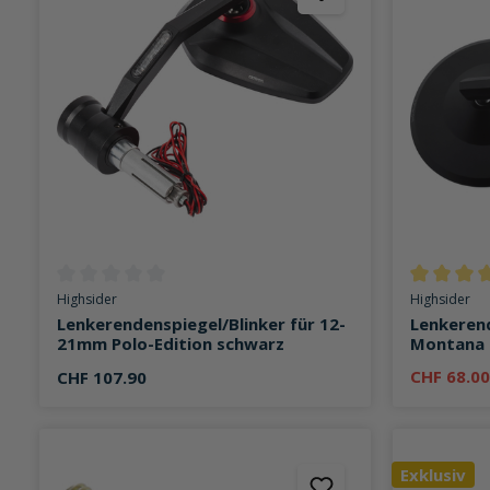
Durchschnittliche Bewertung von 0 von 5 Sternen
Durchschni
Highsider
Highsider
Lenkerendenspiegel/Blinker für 12-
Lenkeren
21mm Polo-Edition schwarz
Montana 
CHF 68.0
CHF 107.90
Exklusiv