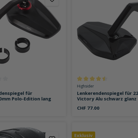
ttliche Bewertung von 0 von 5 Sternen
Durchschnittliche Bewertung v
Highsider
enspiegel für
Lenkerendenspiegel für 
0mm Polo-Edition lang
Victory Alu schwarz glanz
CHF 77.00
Exklusiv