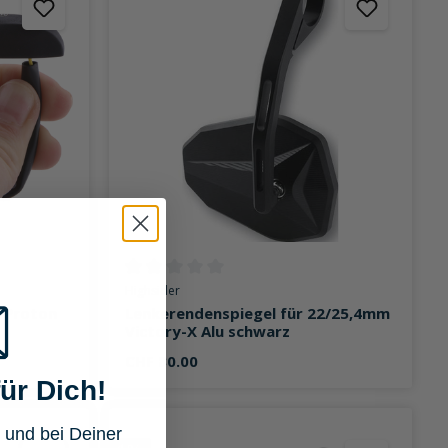
on 0 von 5 Sternen
Durchschnittliche Bewertung von 0 von 5 Sternen
Highsider
r Proton
Lenkerendenspiegel für 22/25,4mm
Victory-X Alu schwarz
CHF 80.00
ür Dich!
 und bei Deiner