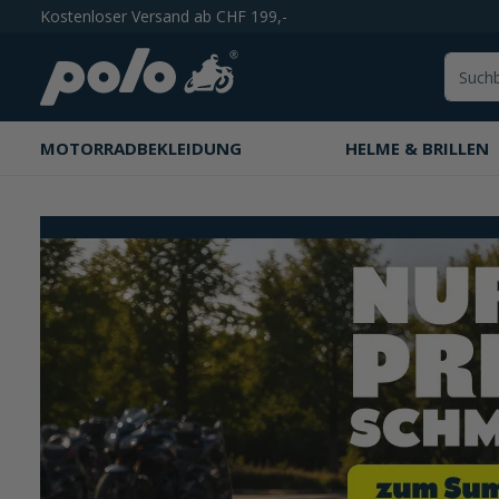
Kostenloser Versand ab CHF 199,-
springen
Zur Hauptnavigation springen
MOTORRADBEKLEIDUNG
HELME & BRILLEN
Slider überspringen
https://www.polo-motorrad.com/de-ch/sale