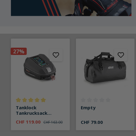
27%
Durchschnittliche Bewertung von 5 von 5 Sternen
Durchschnittliche Bewertun
Tanklock
Empty
Tankrucksack
ST611B 6 Liter
CHF 119.00
CHF 79.00
CHF 163.00