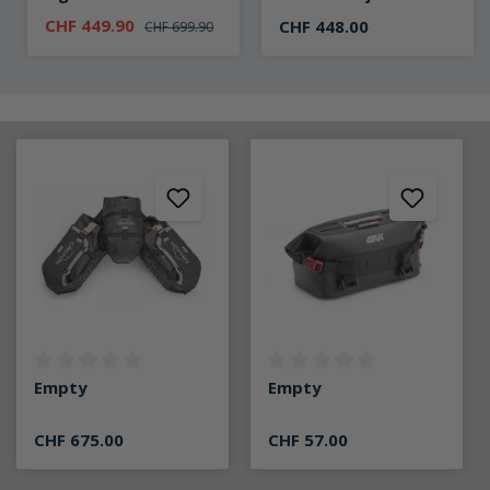
grau/blau
CHF 449.90
CHF 448.00
CHF 699.90
g von 0 von 5 Sternen
Durchschnittliche Bewertung von 0 von 5 Sternen
Durchschnittliche Bewertung v
Empty
Empty
CHF 675.00
CHF 57.00