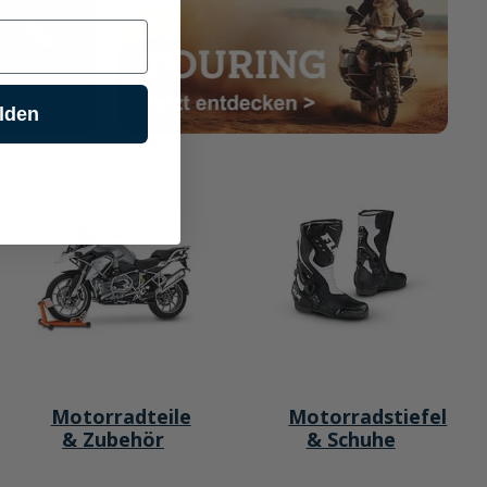
lden
Motorradteile
Motorradstiefel
& Zubehör
& Schuhe