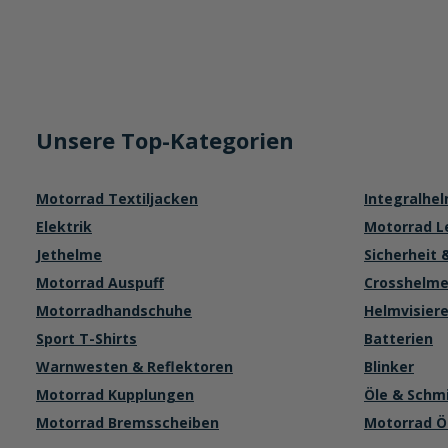
Unsere Top-Kategorien
Motorrad Textiljacken
Integralhe
Elektrik
Motorrad L
Jethelme
Sicherheit 
Motorrad Auspuff
Crosshelme
Motorradhandschuhe
Helmvisier
Sport T-Shirts
Batterien
Warnwesten & Reflektoren
Blinker
Motorrad Kupplungen
Öle & Schm
Motorrad Bremsscheiben
Motorrad Öl