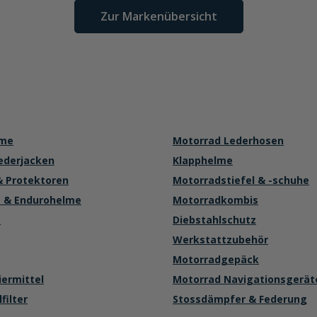
Zur Markenübersicht
lme
Motorrad Lederhosen
ederjacken
Klapphelme
& Protektoren
Motorradstiefel & -schuhe
 & Endurohelme
Motorradkombis
e
Diebstahlschutz
Werkstattzubehör
Motorradgepäck
iermittel
Motorrad Navigationsgerät
filter
Stossdämpfer & Federung