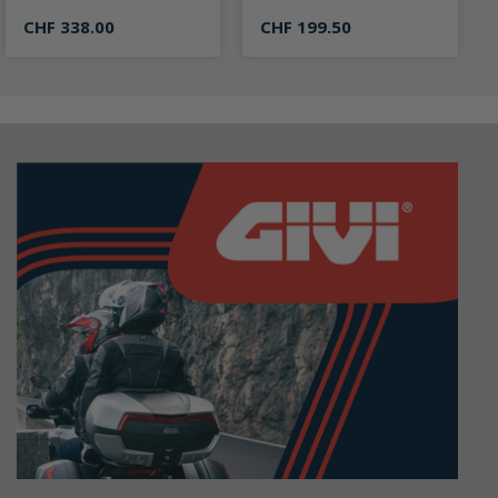
schwarz
uh kurz schwarz
CHF 338.00
CHF 199.50
on 0 von 5 Sternen