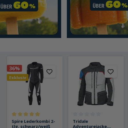
36%
Exklusiv
Durchschnittliche Bewertung von 5 von 5 Sternen
Durchschnittliche Bewertung 
Spire Lederkombi 2-
Tridale
tlg. schwarz/weiß
Adventurejacke