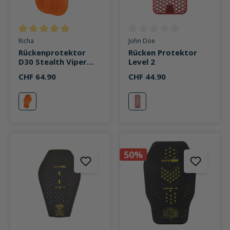
Durchschnittliche Bewertung von 5 von 5 Sternen
Durchschnittliche Bewertung v
Richa
John Doe
Rückenprotektor
Rücken Protektor
D30 Stealth Viper
Level 2
Level 2 orange
CHF 64.90
CHF 44.90
orange
rot
50%