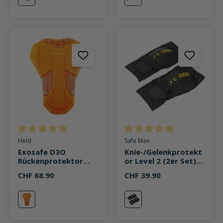
schwarz
schwarz
Durchschnittliche Bewertung von 5 von 5 Sternen
Durchschnittliche Bewertung v
Held
Safe Max
Exosafe D3O
Knie-/Gelenkprotekt
Rückenprotektor
or Level 2 (2er Set)
orange
schwarz
CHF 68.90
CHF 39.90
orange
schwarz