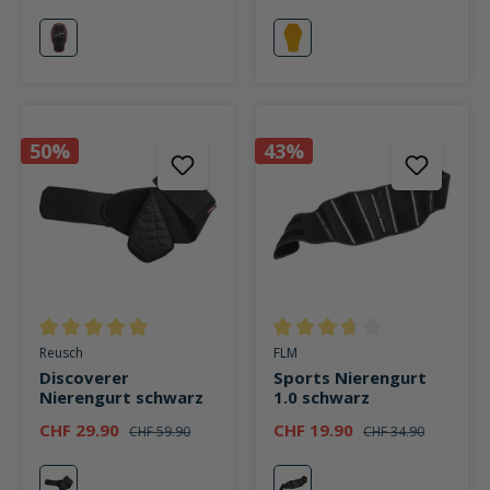
rot
gelb
50%
43%
Durchschnittliche Bewertung von 5 von 5 Sternen
Durchschnittliche Bewertung v
Reusch
FLM
Discoverer
Sports Nierengurt
Nierengurt schwarz
1.0 schwarz
CHF 29.90
CHF 19.90
CHF 59.90
CHF 34.90