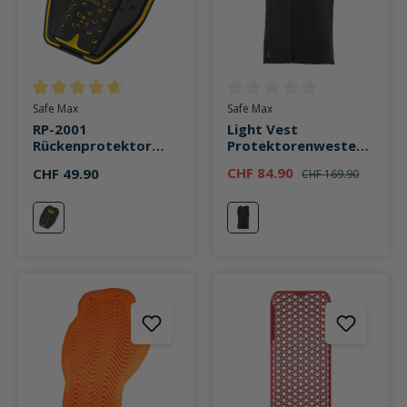
Durchschnittliche Bewertung von 4.8 von 5 Sternen
Durchschnittliche Bewertung v
Safe Max
Safe Max
RP-2001
Light Vest
Rückenprotektor
Protektorenweste
Einsatz, 4-lagig,
schwarz
CHF 84.90
CHF 49.90
CHF 169.90
Schutzkl.2 gelb
gelb
schwarz