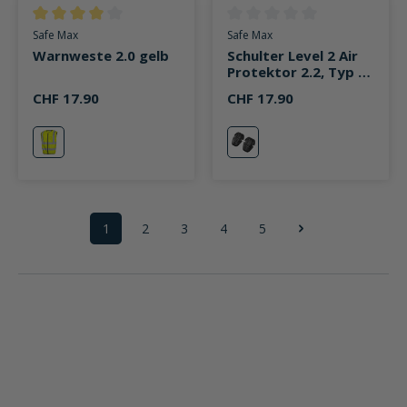
Durchschnittliche Bewertung von 4 von 5 Sternen
Durchschnittliche Bewertung v
Safe Max
Safe Max
Warnweste 2.0 gelb
Schulter Level 2 Air
Protektor 2.2, Typ B
(2er Set) m.Klet
CHF 17.90
CHF 17.90
gelb
schwarz
1
2
3
4
5
Seite
Seite
Seite
Seite
Seite