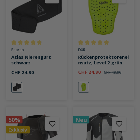
Durchschnittliche Bewertung von 4.6 von 5 Sternen
Durchschnittliche Bewertung v
Pharao
DXR
Atlas Nierengurt
Rückenprotektorenei
schwarz
nsatz, Level 2 grün
CHF 24.90
CHF 24.90
CHF 49.90
schwarz
grün
50%
Neu
Exklusiv