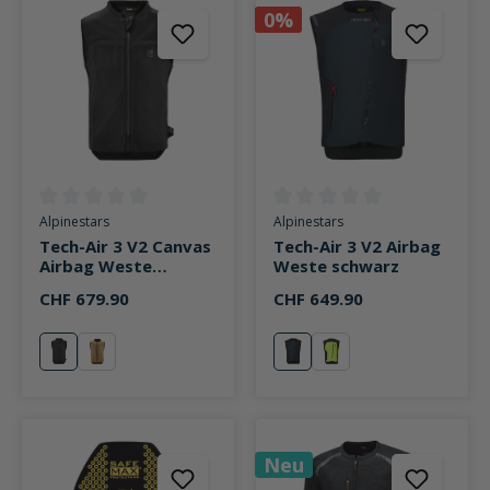
0%
Durchschnittliche Bewertung von 0 von 5 Sternen
Durchschnittliche Bewertung v
Alpinestars
Alpinestars
Tech-Air 3 V2 Canvas
Tech-Air 3 V2 Airbag
Airbag Weste
Weste schwarz
schwarz
CHF 679.90
CHF 649.90
schwarz
tan
schwarz
schwarz/fluo gelb
Neu