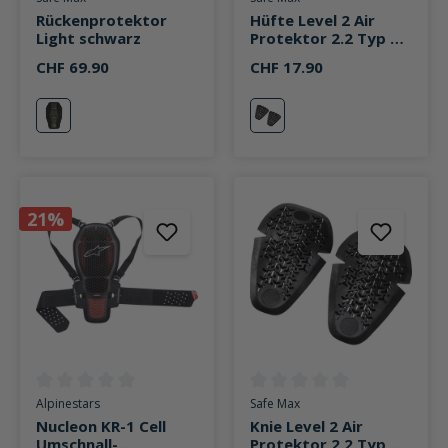
Rückenprotektor
Hüfte Level 2 Air
Light schwarz
Protektor 2.2 Typ B
(2er Set)
CHF 69.90
CHF 17.90
schwarz
rot
21%
Durchschnittliche Bewertung von 0 von 5 Sternen
Durchschnittliche Bewertung v
Alpinestars
Safe Max
Nucleon KR-1 Cell
Knie Level 2 Air
Umschnall-
Protektor 2.2 Typ B