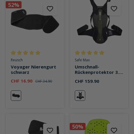
52%
Durchschnittliche Bewertung von 5 von 5 Sternen
Durchschnittliche Bewertung v
Reusch
Safe Max
Voyager Nierengurt
Umschnall-
schwarz
Rückenprotektor 3.0
schwarz
CHF 16.90
CHF 159.90
CHF 34.90
schwarz
schwarz
50%