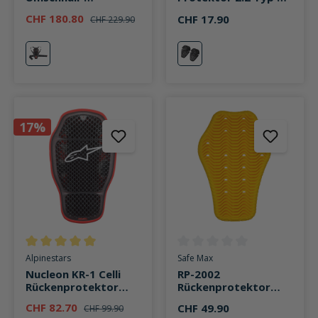
Rückenprotektor
(2er Set) mit Klett
CHF 180.80
CHF 17.90
CHF 229.90
rot/schwarz
rot
schwarz
17%
Durchschnittliche Bewertung von 5 von 5 Sternen
Durchschnittliche Bewertung v
Alpinestars
Safe Max
Nucleon KR-1 Celli
RP-2002
Rückenprotektor
Rückenprotektor
rot/schwarz
Einsatz Level 2 gelb
CHF 82.70
CHF 49.90
CHF 99.90
gelb