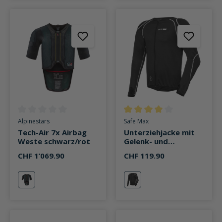
Durchschnittliche Bewertung von 0 von 5 Sternen
Durchschnittliche Bewertung v
Alpinestars
Safe Max
Tech-Air 7x Airbag
Unterziehjacke mit
Weste schwarz/rot
Gelenk- und
Rückenprotektor 3.0
CHF 1’069.90
CHF 119.90
schwarz
schwarz/rot
schwarz