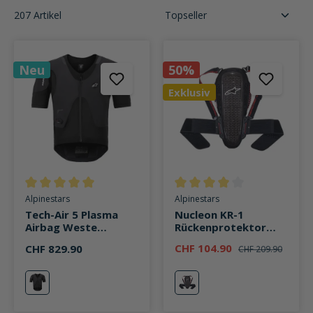
207 Artikel
Neu
50%
Exklusiv
Durchschnittliche Bewertung von 5 von 5 Sternen
Durchschnittliche Bewertung v
Alpinestars
Alpinestars
Tech-Air 5 Plasma
Nucleon KR-1
Airbag Weste
Rückenprotektor
schwarz
schwarz/rot
CHF 104.90
CHF 829.90
CHF 209.90
schwarz
schwarz/rot