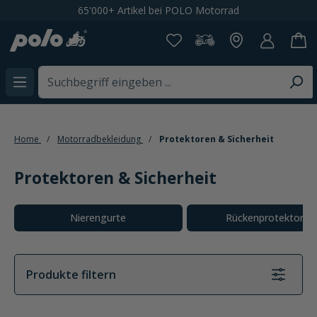
Kostenloser Versand ab CHF 199,-
alt springen
Home
Motorradbekleidung
Protektoren & Sicherheit
Protektoren & Sicherheit
Kategoriegalerie überspringen
Nierengurte
Rückenprotektoren
Produkte filtern