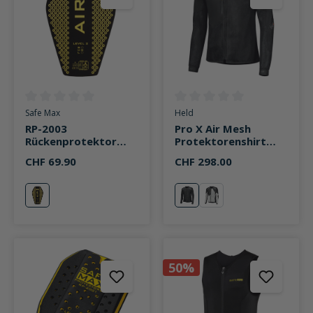
Durchschnittliche Bewertung von 0 von 5 Sternen
Durchschnittliche Bewertung v
Safe Max
Held
RP-2003
Pro X Air Mesh
Rückenprotektor
Protektorenshirt
Einsatz Air Level 2
schwarz
CHF 69.90
CHF 298.00
schwarz
schwarz
schwarz
schwarz/grau
50%