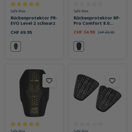
Durchschnittliche Bewertung von 5 von 5 Sternen
Durchschnittliche Bewertung v
Safe Max
Safe Max
Rückenprotektor PR-
Rückenprotektor RP-
EVO Level 2 schwarz
Pro Comfort 8.0
AKTION
CHF 34.90
CHF 69.95
CHF 69.90
schwarz/gelb
schwarz
gelb
Durchschnittliche Bewertung von 5 von 5 Sternen
Durchschnittliche Bewertung v
Safe Max
Safe Max