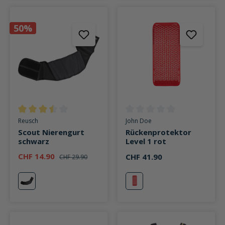
50%
Durchschnittliche Bewertung von 3.5 von 5 Sternen
Durchschnittliche Bewertung v
Reusch
John Doe
Scout Nierengurt
Rückenprotektor
schwarz
Level 1 rot
CHF 14.90
CHF 41.90
CHF 29.90
schwarz
rot