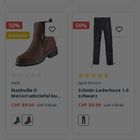
50%
50%
Exklusiv
Durchschnittliche Bewertung von 0 von 5 Sternen
Durchschnittliche Bewertung v
Held
Spirit Motors
Nashville II
Schnür-Lederhose 1.0
Motorradstiefel kurz
schwarz
braun
CHF 89.00
CHF 89.90
CHF 178.00
CHF 179.90
schwarz
braun
schwarz