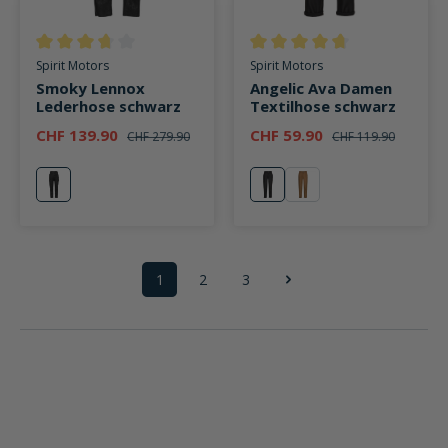
Durchschnittliche Bewertung von 3.6 von 5 Sternen
Durchschnittliche Bewertung v
Spirit Motors
Spirit Motors
Smoky Lennox
Angelic Ava Damen
Lederhose schwarz
Textilhose schwarz
CHF 139.90
CHF 59.90
CHF 279.90
CHF 119.90
schwarz
schwarz
sand
1
2
3
Seite
Seite
Seite