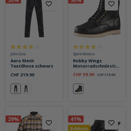
Durchschnittliche Bewertung von 4 von 5 Sternen
Durchschnittliche Bewertung v
John Doe
Spirit Motors
Aero Mesh
Robby Wings
Textilhose schwarz
Motorradschnürstief
el kurz schwarz
CHF 59.90
CHF 219.90
CHF 119.90
schwarz
grau
schwarz
29%
41%
Exklusiv