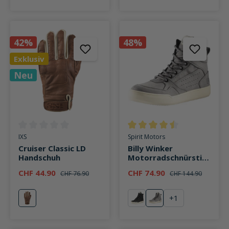
42%
48%
Exklusiv
Neu
Durchschnittliche Bewertung von 0 von 5 Sternen
Durchschnittliche Bewertung v
IXS
Spirit Motors
Cruiser Classic LD
Billy Winker
Handschuh
Motorradschnürstief
el kurz grau
CHF 44.90
CHF 74.90
CHF 76.90
CHF 144.90
+
1
braun
schwarz
grau