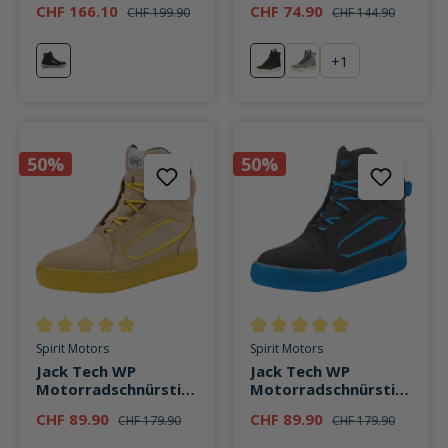
CHF 166.10
CHF 74.90
CHF 199.90
CHF 144.90
+
1
schwarz
schwarz
grau
50%
50%
Durchschnittliche Bewertung von 5 von 5 Sternen
Durchschnittliche Bewertung v
Spirit Motors
Spirit Motors
Jack Tech WP
Jack Tech WP
Motorradschnürstief
Motorradschnürstief
el kurz gelb
el kurz blau
CHF 89.90
CHF 89.90
CHF 179.90
CHF 179.90