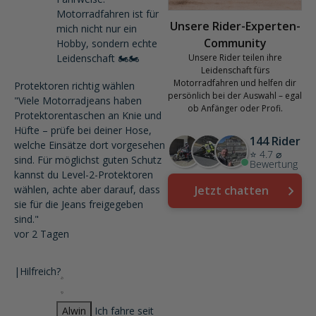
Motorradfahren ist für
Unsere Rider-Experten-
mich nicht nur ein
Community
Hobby, sondern echte
Leidenschaft 🏍️🏍️
Unsere Rider teilen ihre
Leidenschaft fürs
Motorradfahren und helfen dir
Protektoren richtig wählen
persönlich bei der Auswahl – egal
"Viele Motorradjeans haben
ob Anfänger oder Profi.
Protektorentaschen an Knie und
Hüfte – prüfe bei deiner Hose,
144 Rider
welche Einsätze dort vorgesehen
⭐ 4.7 ⌀
sind. Für möglichst guten Schutz
Bewertung
kannst du Level-2-Protektoren
wählen, achte aber darauf, dass
Jetzt chatten
sie für die Jeans freigegeben
sind."
vor 2 Tagen
|
Hilfreich?
Alwin
Ich fahre seit