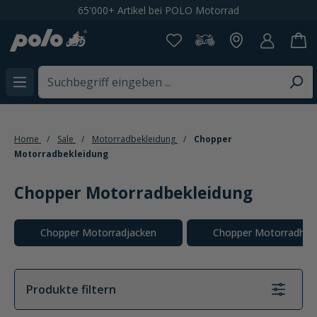
Kostenloser Versand ab CHF 199,-
alt springen
Home
Sale
Motorradbekleidung
Chopper
Motorradbekleidung
Chopper Motorradbekleidung
Kategoriegalerie überspringen
Chopper Motorradjacken
Chopper Motorradhos
Produkte filtern