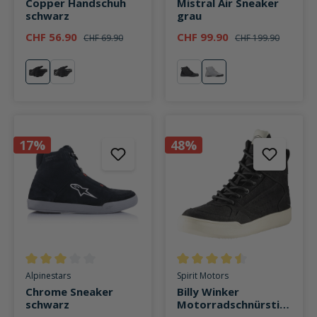
Copper Handschuh
Mistral Air Sneaker
schwarz
grau
CHF 56.90
CHF 99.90
CHF 69.90
CHF 199.90
schwarz
weiß
schwarz
grau
17%
48%
Durchschnittliche Bewertung von 3 von 5 Sternen
Durchschnittliche Bewertung v
Alpinestars
Spirit Motors
Chrome Sneaker
Billy Winker
schwarz
Motorradschnürstief
el kurz schwarz