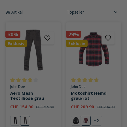
98 Artikel
30%
29%
Exklusiv
Exklusiv
Durchschnittliche Bewertung von 4 von 5 Sternen
Durchschnittliche Bewertung v
John Doe
John Doe
Aero Mesh
Motoshirt Hemd
Textilhose grau
grau/rot
CHF 154.90
CHF 209.90
CHF 219.90
CHF 294.90
+
2
schwarz
grau
schwarz
rot