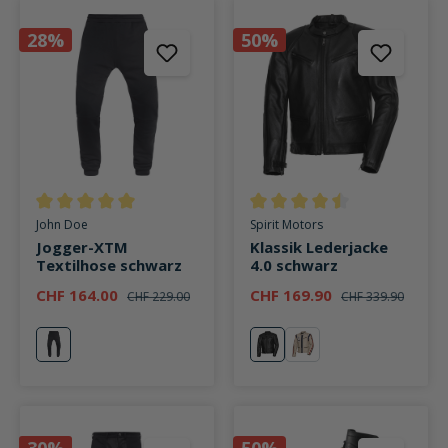
28%
50%
Durchschnittliche Bewertung von 5 von 5 Sternen
Durchschnittliche Bewertung v
John Doe
Spirit Motors
Jogger-XTM
Klassik Lederjacke
Textilhose schwarz
4.0 schwarz
CHF 164.00
CHF 169.90
CHF 229.00
CHF 339.90
schwarz
schwarz
Replica
30%
50%