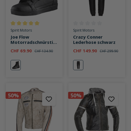
Durchschnittliche Bewertung von 5 von 5 Sternen
Durchschnittliche Bewertung v
Spirit Motors
Spirit Motors
Joe Flow
Crazy Conner
Motorradschnürstief
Lederhose schwarz
el kurz schwarz
CHF 69.90
CHF 149.90
CHF 134.90
CHF 299.90
schwarz
schwarz
50%
50%