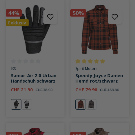
44%
50%
Exklusiv
Durchschnittliche Bewertung von 0 von 5 Sternen
Durchschnittliche Bewertung v
IXS
Spirit Motors
Samur-Air 2.0 Urban
Speedy Joyce Damen
Handschuh schwarz
Hemd rot/schwarz
CHF 21.90
CHF 79.90
CHF 38.90
CHF 159.90
schwarz
weiß
rot
grau