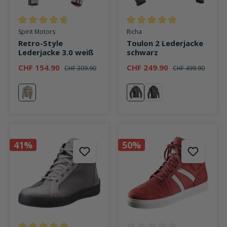
Durchschnittliche Bewertung von 4.8 von 5 Sternen
Durchschnittliche Bewertung v
Spirit Motors
Richa
Retro-Style
Toulon 2 Lederjacke
Lederjacke 3.0 weiß
schwarz
CHF 154.90
CHF 249.90
CHF 309.90
CHF 499.90
weiß
schwarz
grau
41%
50%