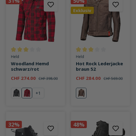
31%
50%
Exklusiv
Durchschnittliche Bewertung von 3 von 5 Sternen
Durchschnittliche Bewertung v
Held
Held
Woodland Hemd
Hot Rock Lederjacke
schwarz/rot
braun 52
CHF 274.00
CHF 284.00
CHF 398.00
CHF 569.00
+
1
schwarz
rot
braun
32%
48%