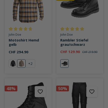
Durchschnittliche Bewertung von 4.6 von 5 Sternen
Durchschnittliche Bewertung v
John Doe
John Doe
Motoshirt Hemd
Rambler Stiefel
gelb
grau/schwarz
CHF 129.90
CHF 294.90
CHF 219.90
+
2
schwarz
gelb
grau
48%
50%