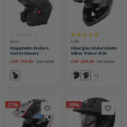
Durchschnittliche Bewertung von 0 von 5 Sternen
Durchschnittliche Bewertung v
Nexo
Craft
Klapphelm Enduro
Fiberglas Endurohelm
mattschwarz
Silber Dekor #26
CHF 159.90
CHF 269.90
CHF 199.90
CHF 339.90
+
3
mattschwarz
Matt Black
Silber Dekor #26
21%
20%