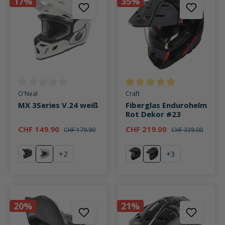
17%
35%
Durchschnittliche Bewertung von 0 von 5 Sternen
Durchschnittliche Bewertung v
O'Neal
Craft
MX 3Series V.24 weiß
Fiberglas Endurohelm
Rot Dekor #23
CHF 149.90
CHF 219.00
CHF 179.90
CHF 339.00
+
2
+
3
schwarz
weiß
Matt Black
rot
20%
21%