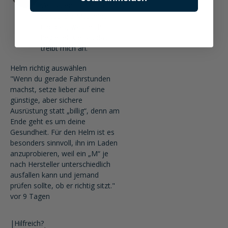
Vertrauen – in mich
selbst, die Maschine
und das, was mich
begleitet. Genau das
treibt mich an.
Helm richtig auswählen
"Wenn du gerade Fahrstunden
machst, setze lieber auf eine
günstige, aber sichere
Ausrüstung statt „billig“, denn am
Ende geht es um deine
Gesundheit. Für den Helm ist es
besonders sinnvoll, ihn im Laden
anzuprobieren, weil ein „M“ je
nach Hersteller unterschiedlich
ausfallen kann und jemand
prüfen sollte, ob er richtig sitzt."
vor 9 Tagen
|
Hilfreich?