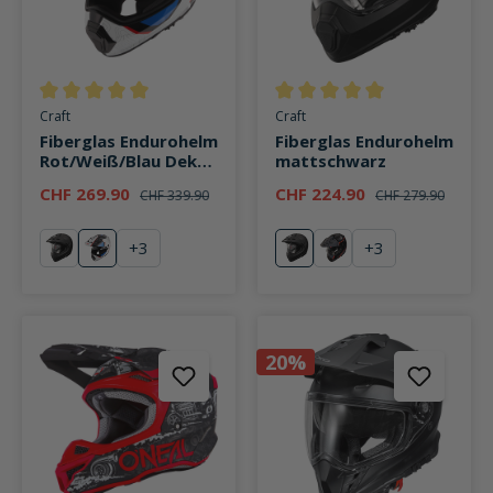
Durchschnittliche Bewertung von 5 von 5 Sternen
Durchschnittliche Bewertung v
Craft
Craft
Fiberglas Endurohelm
Fiberglas Endurohelm
Rot/Weiß/Blau Dekor
mattschwarz
#26
CHF 269.90
CHF 224.90
CHF 339.90
CHF 279.90
+
3
+
3
Matt Black
Rot/Weiß/Blau Dekor #26
Matt Black
rot
20%