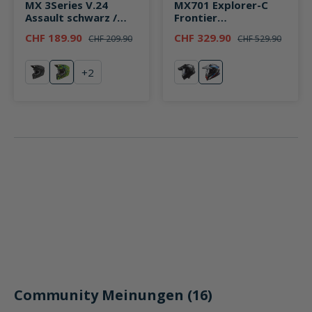
MX 3Series V.24
MX701 Explorer-C
Assault schwarz /
Frontier
neongelb
schwarz/blau/weiß
CHF 189.90
CHF 329.90
CHF 209.90
CHF 529.90
+
2
schwarz
Assault schwarz / neongelb
schwarz
Frontier schwarz/b
Community Meinungen (16)