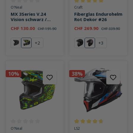
Durchschnittliche Bewertung von 0 von 5 Sternen
Durchschnittliche Bewertung v
O'Neal
Craft
MX 3Series V.24
Fiberglas Endurohelm
Vision schwarz /
Rot Dekor #26
neongelb
CHF 130.00
CHF 269.90
CHF 191.90
CHF 339.90
+
2
+
3
schwarz
Vision schwarz / neongelb
Matt Black
Rot Dekor #26
10%
38%
Durchschnittliche Bewertung von 0 von 5 Sternen
Durchschnittliche Bewertung v
O'Neal
LS2