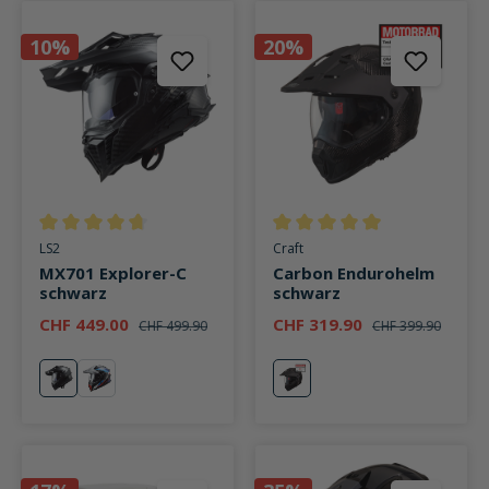
10%
20%
Durchschnittliche Bewertung von 4.8 von 5 Sternen
Durchschnittliche Bewertung v
LS2
Craft
MX701 Explorer-C
Carbon Endurohelm
schwarz
schwarz
CHF 449.00
CHF 319.90
CHF 499.90
CHF 399.90
schwarz
Frontier schwarz/blau/weiß
schwarz