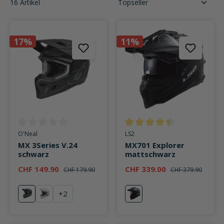
16 Artikel
17%
11%
Durchschnittliche Bewertung von 0 von 5 Sternen
Durchschnittliche Bewertung v
O'Neal
LS2
MX 3Series V.24
MX701 Explorer
schwarz
mattschwarz
CHF 149.90
CHF 339.00
CHF 179.90
CHF 379.90
+
2
schwarz
weiß
mattschwarz