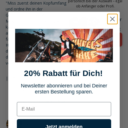
persönlich bei der Auswahl – egal
"Miss zuerst deinen Kopfumfang
ob Anfänger oder Profi.
und ordne ihn in der
Größentabelle des jeweiligen
145 Rider
Modells zu, denn je nach Marke
⭐ 4.8 ⌀
kann die Zuordnung leicht
Bewertung
abweichen. Wenn du mit Brille
fährst, sind Klapphelme oder
Jetzt chatten
Helme mit Brillenkanälen oft
deutlich komfortabler, weil sich
die Brille leichter aufsetzen lässt."
vor 5 Tagen
20% Rabatt für Dich!
|
Hilfreich?
Newsletter abonnieren und bei Deiner
ersten Bestellung sparen.
Tom
Motorradfahren
ist kein Hobby für mich,
E-mail
sondern meine
Leidenschaft. Ich lebe
für das Gefühl von
Freiheit, Kontrolle und
Jetzt anmelden