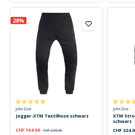
28%
Durchschnittliche Bewertung von 5 von 5 Sternen
Durchschni
John Doe
John Doe
Jogger-XTM Textilhose schwarz
XTM Stro
schwarz
CHF 164.00
CHF 324.
CHF 229.00