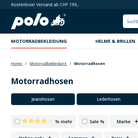
Kostenloser Versand ab CHF 199,-
springen
Zur Hauptnavigation springen
MOTORRADBEKLEIDUNG
HELME & BRILLEN
Home
Motorradbekleidung
Motorradhosen
Motorradhosen
Kategoriegalerie überspringen
Jeanshosen
Lederhosen
% mehr
Sale %
Marke
Filter hinzufügen: Minimum Bewertung von 4 von 5