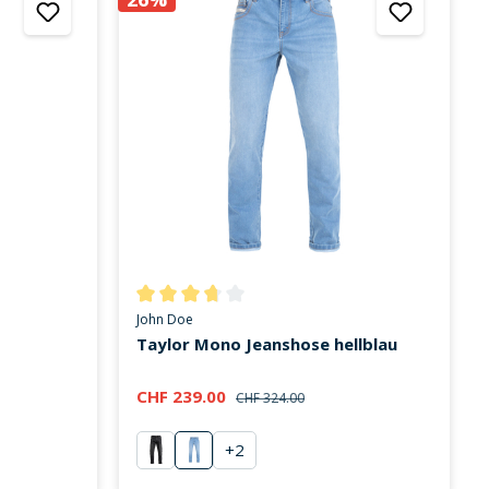
on 0 von 5 Sternen
Durchschnittliche Bewertung von 3.8 von 5 Stern
John Doe
Taylor Mono Jeanshose hellblau
CHF 239.00
CHF 324.00
+
2
schwarz
blau