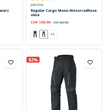
on 0 von 5 Sternen
Durchschnittliche Bewertung von 3.5 von 5 Stern
John Doe
hwarz
Regular Cargo Mono Motorradhose
olive
CHF 199.90
CHF 284.90
+
1
schwarz
olive
62%