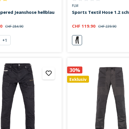
ttliche Bewertung von 5 von 5 Sternen
Durchschnittliche Bewertung v
FLM
apered Jeanshose hellblau
Sports Textil Hose 1.2 sc
90
CHF 119.90
CHF 284.90
CHF 239.90
+
1
lblau
schwarz
30%
Exklusiv