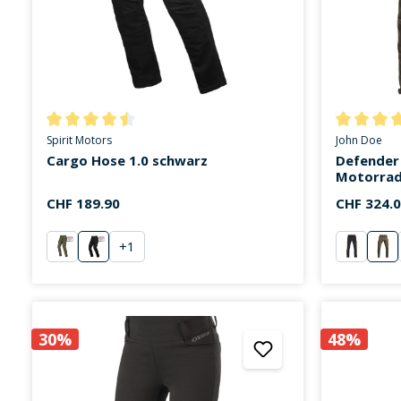
Durchschnittliche Bewertung von 4.6 von 5 Sternen
Durchschni
Spirit Motors
John Doe
Cargo Hose 1.0 schwarz
Defender
Motorrad
CHF 189.90
CHF 324.
+
1
grün
sand
schwarz
oli
30%
48%