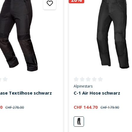
ttliche Bewertung von 0 von 5 Sternen
Durchschnittliche Bewertung v
Alpinestars
ase Textilhose schwarz
C-1 Air Hose schwarz
00
CHF 144.70
CHF 278.00
CHF 179.90
schwarz