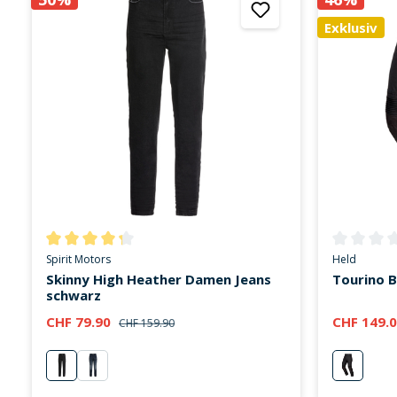
Exklusiv
Durchschnittliche Bewertung von 4.3 von 5 Sternen
Durchschni
Spirit Motors
Held
Skinny High Heather Damen Jeans
Tourino B
schwarz
CHF 79.90
CHF 149.
CHF 159.90
schwarz
blau
schwarz