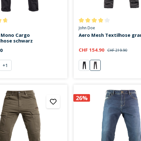
ttliche Bewertung von 4.7 von 5 Sternen
Durchschnittliche Bewertung v
John Doe
 Mono Cargo
Aero Mesh Textilhose gra
hose schwarz
CHF 154.90
00
CHF 219.90
+
1
hrazit
schwarz
grau
26%