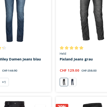
ttliche Bewertung von 4.3 von 5 Sternen
Durchschnittliche Bewertung v
Held
Miley Damen Jeans blau
Pixland Jeans grau
0
CHF 129.00
CHF 144.90
CHF 258.00
+
1
u
grau
denim blau
20%