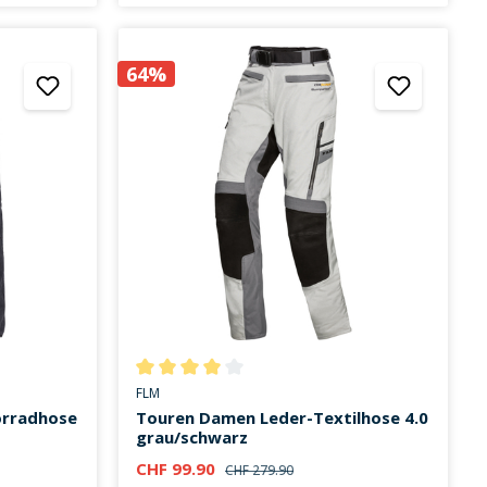
64%
on 3.5 von 5 Sternen
Durchschnittliche Bewertung von 4 von 5 Sternen
FLM
orradhose
Touren Damen Leder-Textilhose 4.0
grau/schwarz
CHF 99.90
CHF 279.90