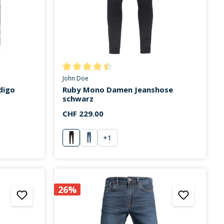
on 3.8 von 5 Sternen
Durchschnittliche Bewertung von 4.5 von 5 Stern
John Doe
digo
Ruby Mono Damen Jeanshose
schwarz
CHF 229.00
+
1
schwarz
hellblau
26%