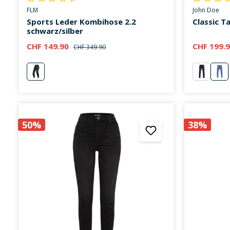
Durchschnittliche Bewertung von 4.6 von 5 Sternen
Durchschni
FLM
John Doe
Sports Leder Kombihose 2.2
Classic T
schwarz/silber
CHF 149.90
CHF 199.
CHF 349.90
silber
schwarz
hel
50%
38%