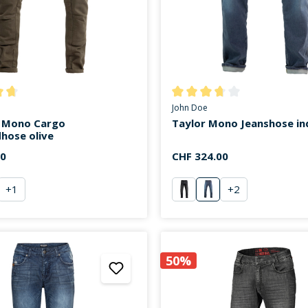
ttliche Bewertung von 4.7 von 5 Sternen
Durchschnittliche Bewertung v
John Doe
 Mono Cargo
Taylor Mono Jeanshose in
hose olive
00
CHF 324.00
+
1
+
2
ve
schwarz
Replica
50%