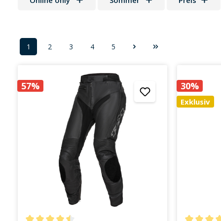
Online only
Sommer
Preis
1
2
3
4
5
Seite
Seite
Seite
Seite
Seite
57%
30%
Exklusiv