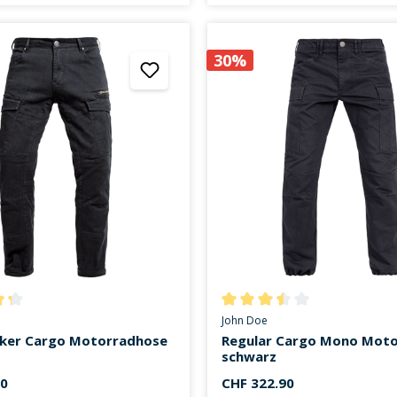
30%
ttliche Bewertung von 4.3 von 5 Sternen
Durchschnittliche Bewertung v
John Doe
ker Cargo Motorradhose
Regular Cargo Mono Mot
schwarz
00
CHF 322.90