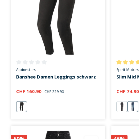
Durchschnittliche Bewertung von 0 von 5 Sternen
Durchschni
Alpinestars
Spirit Motors
Banshee Damen Leggings schwarz
Slim Mid 
CHF 160.90
CHF 74.9
CHF 229.90
schwarz
schwarz
bla
50%
46%