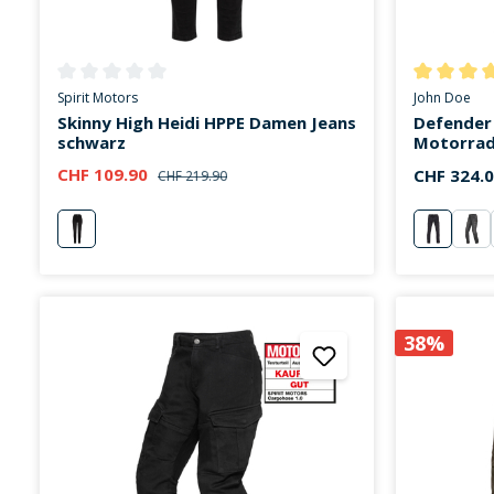
Durchschnittliche Bewertung von 0 von 5 Sternen
Durchschni
Spirit Motors
John Doe
Skinny High Heidi HPPE Damen Jeans
Defender
schwarz
Motorrad
CHF 109.90
CHF 324.
CHF 219.90
schwarz
schwarz
ant
38%