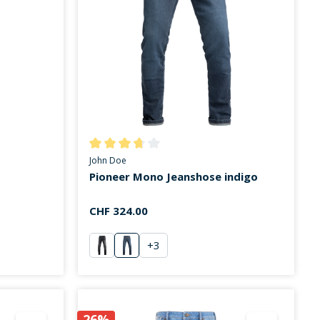
on 5 von 5 Sternen
Durchschnittliche Bewertung von 3.7 von 5 Stern
John Doe
Pioneer Mono Jeanshose indigo
CHF 324.00
+
3
schwarz
Replica
26%