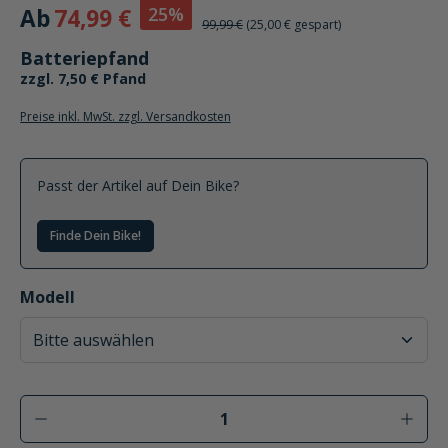
25%
Ab
74,99 €
99,99 €
(25,00 € gespart)
Batteriepfand
zzgl. 7,50 € Pfand
Preise inkl. MwSt. zzgl. Versandkosten
Passt der Artikel auf Dein Bike?
Finde Dein Bike!
auswählen
Modell
Produkt Anzahl: Gib den gewünschten Wer