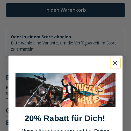
In den Warenkorb
Oder in einem Store abholen
Bitte wähle eine Variante, um die Verfügbarkeit im Store
zu ermitteln
Beschreibung
Produktbeschreibung: Shido Lithium Batterie Connect Die
Shido Lithium Batterie Connect kombiniert innovative
Technologie mit…
Mehr
Größentabelle
20% Rabatt für Dich!
Eigenschaften