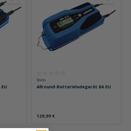
on 0 von 5 Sternen
Durchschnittliche Bewertung von 0 von 5 Sternen
Shido
A EU
Allround-Batterieladegerät 8A EU
129,99 €