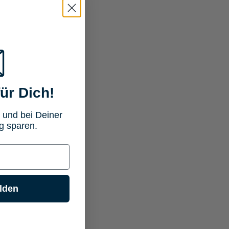
ür Dich!
 und bei Deiner
g sparen.
lden