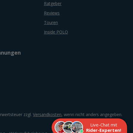
Ratgeber
Reviews
Touren
Inside POLO
chnungen
hrwertsteuer zzgl.
Versandkosten
, wenn nicht anders angegeben.
Live-Chat mit
Rider-Experten!