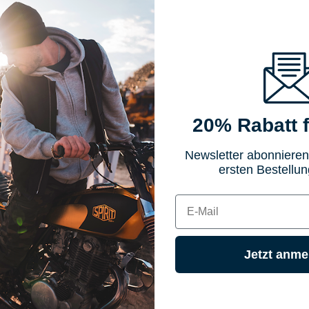
20% Rabatt f
Newsletter abonnieren
ersten Bestellun
E-mail
ttliche Bewertung von 0 von 5 Sternen
adegerät Dual Canbus
Jetzt anme
A EU