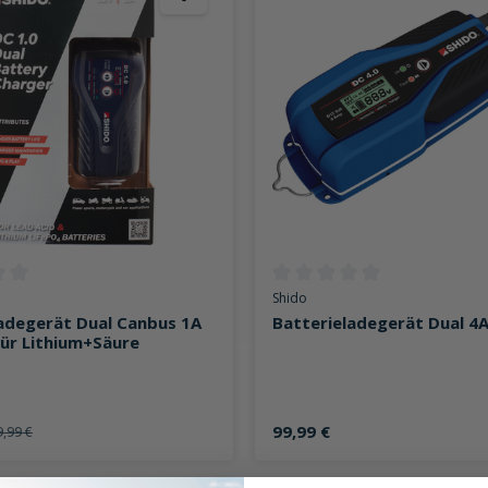
ttliche Bewertung von 0 von 5 Sternen
Durchschnittliche Bewertung v
Shido
adegerät Dual Canbus 1A
Batterieladegerät Dual 4
ür Lithium+Säure
99,99 €
9,99 €