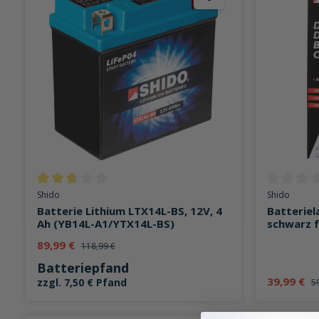
Durchschnittliche Bewertung von 2.7 von 5 Sternen
Durchschni
Shido
Shido
Batterie Lithium LTX14L-BS, 12V, 4
Batteriel
Ah (YB14L-A1/YTX14L-BS)
schwarz f
89,99 €
118,99 €
Batteriepfand
39,99 €
zzgl. 7,50 € Pfand
5