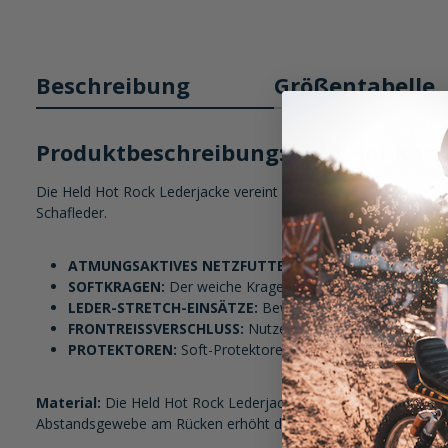
Beschreibung
Größentabelle
Produktbeschreibung: Held Hot Rock
Die Held Hot Rock Lederjacke vereint Stil und Sicherheit für 
Schafleder.
ATMUNGSAKTIVES NETZFUTTER:
Genieß ein angenehm t
SOFTKRAGEN:
Der weiche Kragen garantiert Dir höchsten 
LEDER-STRETCH-EINSÄTZE:
Bewegungsfreiheit pur mit S
FRONTREISSVERSCHLUSS:
Nutze den Reißverschluss als Ai
PROTEKTOREN:
Soft-Protektoren an Schultern und Ellbog
Material:
Die Held Hot Rock Lederjacke besteht aus hochwertig
Abstandsgewebe am Rücken erhöht den Komfort.