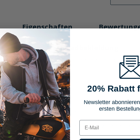
Eigenschaften
Bewertung
 Lederjacke - Motorradbekleidung
echte Motorradliebhaber. Mit atmungsaktivem Netzfutter und Softkrage
rockenes Gefühl, selbst bei heißen Temperaturen, dank des durchdac
20% Rabatt f
Tragekomfort, ideal für lange Fahrten.
tretch-Einsätzen an Schultern und Innenarmen.
Newsletter abonnieren
r-Vent für optimale Luftzirkulation.
ersten Bestellun
en, Rückenprotektor nachrüstbar, sorgen für Deine Sicherheit.
E-mail
em Soft-Rindleder und Schafleder. Im Inneren sorgt ein atmungsakti