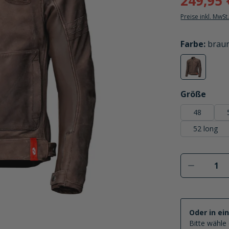
249,95 
Preise inkl. MwSt
auswählen
Farbe
:
brau
braun
(Diese Option
auswählen
Größe
48
52 long
Produkt 
Oder in ei
Bitte wähle 