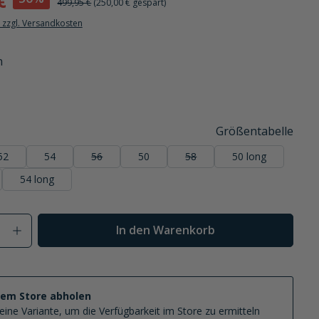
€
499,95 €
(250,00 € gespart)
. zzgl. Versandkosten
n
 ist zurzeit nicht verfügbar.)
Größentabelle
52
54
56
50
58
50 long
(Diese Option ist zurzeit nicht verfügbar.)
(Diese Option ist zurzeit nicht v
54 long
Anzahl: Gib den gewünschten Wert ein od
In den Warenkorb
nem Store abholen
eine Variante, um die Verfügbarkeit im Store zu ermitteln