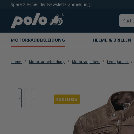
Spare 20% bei der Newsletteranmeldung
springen
Zur Hauptnavigation springen
MOTORRADBEKLEIDUNG
HELME & BRILLEN
Home
Motorradbekleidung
Motorradjacken
Lederjacken
Bildergalerie überspringen
EXKLUSIV