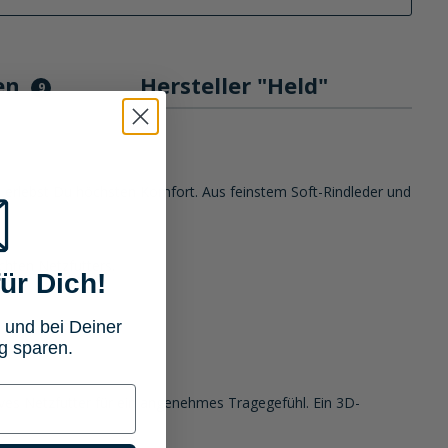
en
Hersteller "Held"
9
n erlebst Du höchsten Komfort. Aus feinstem Soft-Rindleder und
hten Netzfutters.
ür Dich!
 und bei Deiner
g sparen.
ves Netzfutter für ein angenehmes Tragegefühl. Ein 3D-