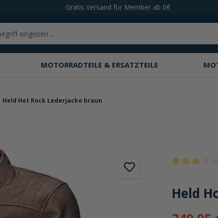
Gratis Versand für Member ab 0€
MOTORRADTEILE & ERSATZTEILE
MO
Held Hot Rock Lederjacke braun
Durchschnittli
Held H