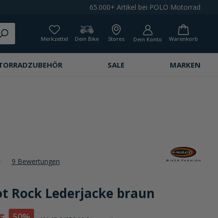
65.000+ Artikel bei POLO Motorrad
Merkzettel
Dein Bike
Stores
Warenkorb
Dein Konto
TORRADZUBEHÖR
SALE
MARKEN
9 Bewertungen
che Bewertung von 3.1 von 5 Sternen
ot Rock Lederjacke braun
50%