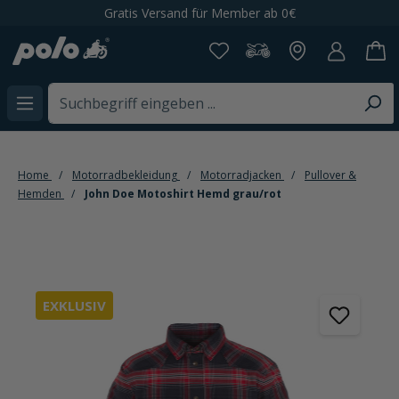
Gratis Versand für Member ab 0€
alt springen
Home
Motorradbekleidung
Motorradjacken
Pullover &
Hemden
John Doe Motoshirt Hemd grau/rot
Bildergalerie überspringen
EXKLUSIV