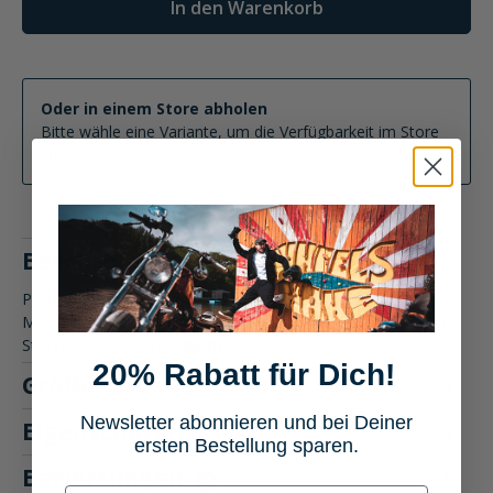
In den Warenkorb
Oder in einem Store abholen
Bitte wähle eine Variante, um die Verfügbarkeit im Store
zu ermitteln
Beschreibung
Produktbeschreibung: John Doe Motoshirt Hemd
Motorradbekleidung Erlebe die Verbindung von klassischem
Stil und Sicherheit m…
Mehr
20% Rabatt für Dich!
Größentabelle
Newsletter abonnieren und bei Deiner
Eigenschaften
ersten Bestellung sparen.
Bewertungen
3