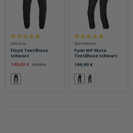
Durchschnittliche Bewertung von 5 von 5 Sternen
Durchschnittliche Bewertung v
John Doe
Spirit Motors
Floyd Textilhose
Fynn WP Moto
schwarz
Textilhose schwarz
149,00 €
199,99 €
259,00 €
schwarz
schwarz
olive