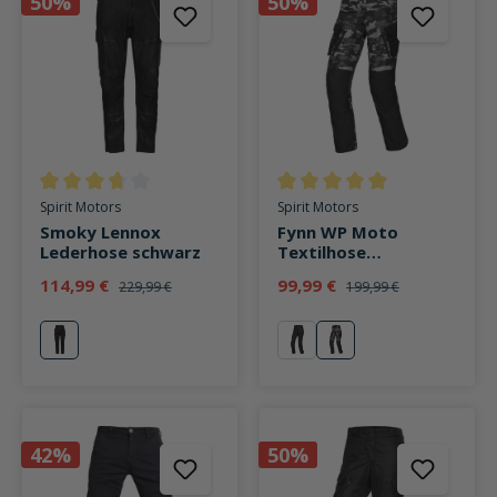
50%
50%
Durchschnittliche Bewertung von 3.6 von 5 Sternen
Durchschnittliche Bewertung v
Spirit Motors
Spirit Motors
Smoky Lennox
Fynn WP Moto
Lederhose schwarz
Textilhose
camouflage
114,99 €
99,99 €
229,99 €
199,99 €
schwarz
schwarz
olive
42%
50%