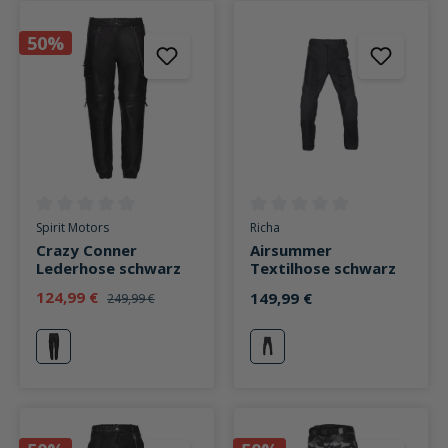
50%
Durchschnittliche Bewertung von 0 von 5 Sternen
Durchschnittliche Bewertung v
Spirit Motors
Richa
Crazy Conner
Airsummer
Lederhose schwarz
Textilhose schwarz
124,99 €
149,99 €
249,99 €
schwarz
schwarz