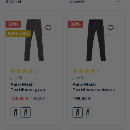
8 Artikel
30%
30%
EXKLUSIV
Durchschnittliche Bewertung von 4 von 5 Sternen
Durchschnittliche Bewertung v
John Doe
John Doe
Aero Mesh
Aero Mesh
Textilhose grau
Textilhose schwarz
139,90 €
199,00 €
199,00 €
schwarz
grau
schwarz
grau