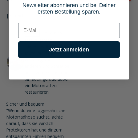
Newsletter abonnieren und bei Deiner
ersten Bestellung sparen.
|
Hilfreich?
E-mail
Alwin
Ich fahre seit
fast 20 Jahren
leidenschaftlich
Jetzt anmelden
Motorrad, teile mein
Wissen gerne mit
anderen und Schraube
auch gerne selbst und
bin auch gerade dabei,
ein Motorrad zu
restaurieren.
Sicher und bequem
"Wenn du eine joggerähnliche
Motorradhose suchst, achte
darauf, dass sie wirklich
Protektoren hat und dir zum
entspannten Fahren bequem