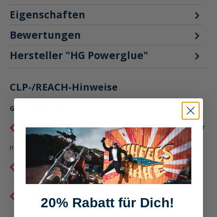
Eigenschaften
Bewertungen
Hersteller "HG Powerglue"
CLP-/REACH-Hinweise
Gefahrenhinweise
EUH066: Wiederholter Kontakt kann zu spröder oder
rissiger Haut führen.
H222: Extrem entzündbares Aerosol.
H225: Flüssigkeit und Dampf leicht entzündbar.
20% Rabatt für Dich!