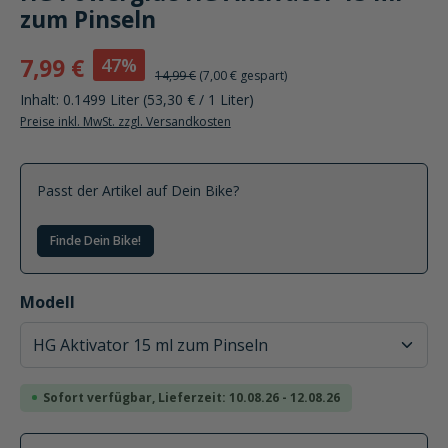
zum Pinseln
47%
7,99 €
14,99 €
(7,00 € gespart)
Inhalt:
0.1499 Liter
(53,30 € / 1 Liter)
Preise inkl. MwSt. zzgl. Versandkosten
Passt der Artikel auf Dein Bike?
Finde Dein Bike!
auswählen
Modell
Sofort verfügbar, Lieferzeit: 10.08.26 - 12.08.26
Produkt Anzahl: Gib den gewünschten Wer