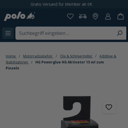
65.000+ Artikel bei POLO Motorrad
alt springen
Home
Motorradzubehör
Öle & Schmiermittel
Additive &
Stabilisatoren
HG Powerglue HG Aktivator 15 ml zum
Pinseln
Bildergalerie überspringen