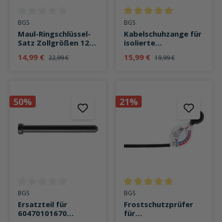
Durchschnittliche Bewertung von 0 von 5 Sternen
Durchschnittliche Bewertung v
BGS
BGS
Maul-Ringschlüssel-
Kabelschuhzange für
Satz Zollgrößen 12-
isolierte
teilig
Kabelverbinder 0,5-
14,99 €
15,99 €
22,99 €
19,99 €
6mm²
50%
21%
Durchschnittliche Bewertung von 0 von 5 Sternen
Durchschnittliche Bewertung v
BGS
BGS
Ersatzteil für
Frostschutzprüfer
60470101670
für