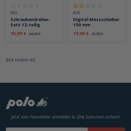
Durchschnittliche Bewertung von 0 von 5 Sternen
Durchschnittliche Bewertung v
BGS
BGS
Schraubendreher-
Digital-Messschieber
Satz 12-teilig
150 mm
35,99 €
19,99 €
44,99 €
25,99 €
BGS technic KG
Jetzt zum Newsletter anmelden & 20% Gutschein sichern!
Email