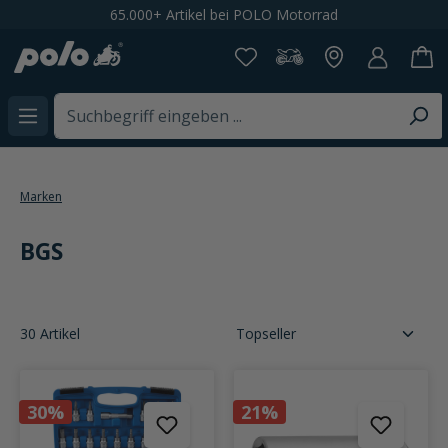
65.000+ Artikel bei POLO Motorrad
alt springen
Marken
BGS
30 Artikel
30%
21%