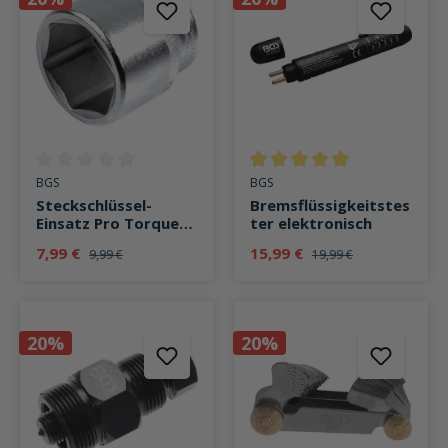
Durchschnittliche Bewertung von 0 von 5 Sternen
Durchschnittliche Bewertung v
BGS
BGS
Steckschlüssel-
Bremsflüssigkeitstes
Einsatz Pro Torque®
ter elektronisch
12,5mm (1/2") SW
7,99 €
15,99 €
9,99 €
19,99 €
36mm
20%
20%