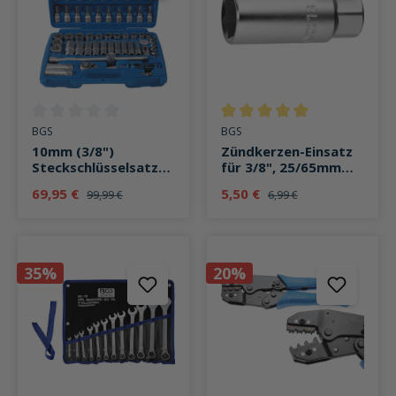
Durchschnittliche Bewertung von 0 von 5 Sternen
Durchschnittliche Bewertung v
BGS
BGS
10mm (3/8")
Zündkerzen-Einsatz
Steckschlüsselsatz
für 3/8", 25/65mm
Zoll 61-teilig
für SW 18mm
69,95 €
5,50 €
99,99 €
6,99 €
35%
20%