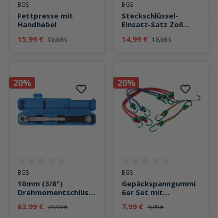
Durchschnittliche Bewertung von 0 von 5 Sternen
Durchschnittliche Bewertung v
BGS
BGS
Fettpresse mit
Steckschlüssel-
Handhebel
Einsatz-Satz Zoll
12,5mm (1/2") 10-
15,99 €
14,99 €
19,99 €
19,99 €
teilig
20%
20%
Durchschnittliche Bewertung von 0 von 5 Sternen
Durchschnittliche Bewertung v
BGS
BGS
10mm (3/8")
Gepäckspanngummi
Drehmomentschlüss
6er Set mit
el 20-110 Nm
unterschiedlichen
63,99 €
7,99 €
79,99 €
9,99 €
Längen