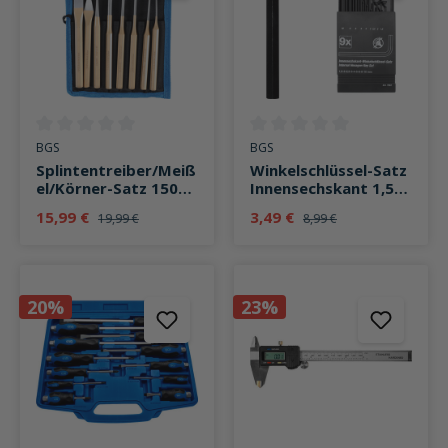
Durchschnittliche Bewertung von 0 von 5 Sternen
Durchschnittliche Bewertung v
BGS
BGS
Splintentreiber/Meiß
Winkelschlüssel-Satz
el/Körner-Satz 150
Innensechskant 1,5-
mm 8-teilig
10 mm 9-teilig
15,99 €
3,49 €
19,99 €
8,99 €
20%
23%