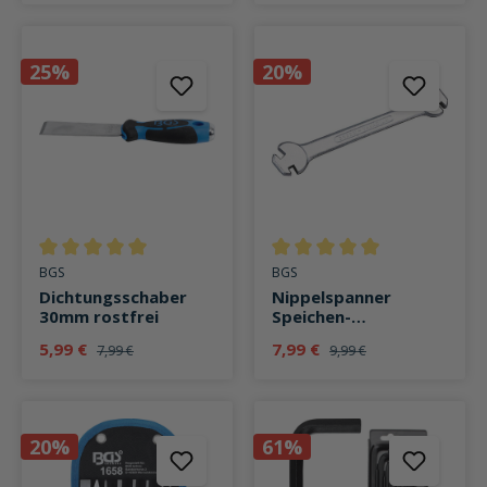
25%
20%
Durchschnittliche Bewertung von 5 von 5 Sternen
Durchschnittliche Bewertung v
BGS
BGS
Dichtungsschaber
Nippelspanner
30mm rostfrei
Speichen-
Spannschlüssel
5,99 €
7,99 €
7,99 €
9,99 €
20%
61%