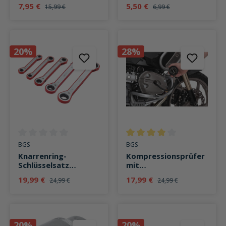
Nietbolzen
Kühlerfrostschutz
7,95 €
5,50 €
15,99 €
6,99 €
20%
28%
Durchschnittliche Bewertung von 0 von 5 Sternen
Durchschnittliche Bewertung v
BGS
BGS
Knarrenring-
Kompressionsprüfer
Schlüsselsatz
mit
gekröpft
Gewindeanschluss
19,99 €
17,99 €
24,99 €
24,99 €
M10+M14
20%
20%