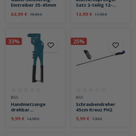
Eintreiber 35-45mm
Satz 2-teilig 12-
22mm
63,99 €
13,99 €
79,99 €
17,99 €
33%
25%
Durchschnittliche Bewertung von 0 von 5 Sternen
Durchschnittliche Bewertung v
BGS
BGS
Handnietzange
Schraubendreher
drehbar
45cm Kreuz PH2
2,4/3,2/4,0/4,8mm,
9,99 €
5,99 €
14,99 €
7,99 €
285mm