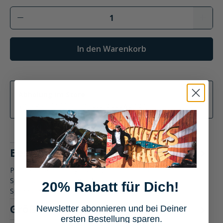
In den Warenkorb
Abholung im Store
Verfügbar in 11 Stores
Store auswählen
Beschreibung
Produktbeschreibung: BGS Nippelspanner Speichen-
Spannschlüssel Der BGS Nippelspanner Speichen-
20% Rabatt für Dich!
Spannschlüssel vereint Präzisi…
Mehr
Größentabelle
Newsletter abonnieren und bei Deiner
ersten Bestellung sparen.