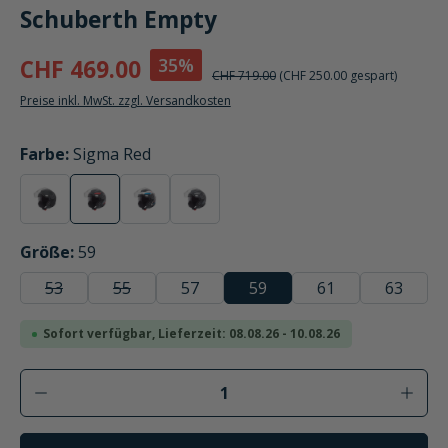
Schuberth Empty
35%
CHF 469.00
CHF 719.00
(CHF 250.00 gespart)
Preise inkl. MwSt. zzgl. Versandkosten
auswählen
Farbe
:
Sigma Red
mattschwarz
Sigma Red
Sigma Blue
Sigma Grey
(Diese Option ist zurzeit nicht verfügbar.)
(Diese Option ist zurzeit nicht verfügbar.)
(Diese Option ist zurzeit nicht verfügbar
auswählen
Größe
:
59
53
55
57
59
61
63
(Diese Option ist zurzeit nicht verfügbar.)
(Diese Option ist zurzeit nicht verfügbar.)
Sofort verfügbar, Lieferzeit: 08.08.26 - 10.08.26
Produkt Anzahl: Gib den gewünschten Wer