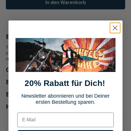
In den Warenkorb
Beschreibung
SCHUBERTH J2 Der J2 ist SCHUBERTH's neuester Jethelm
und erweitert das Angebot an ECE 22.06 homologierten
Helmen. Der J2 bi…
Mehr
Größentabelle
Eigenschaften
20% Rabatt für Dich!
Bewertungen
Newsletter abonnieren und bei Deiner
ersten Bestellung sparen.
Hersteller "Schuberth"
E-mail