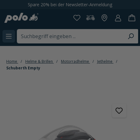
Spare 20% bei der Newsletter-Anmeldung
alt springen
Home
Helme & Brillen
Motorradhelme
Jethelme
Schuberth Empty
Bildergalerie überspringen