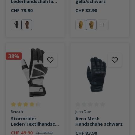
Lederhandschuh lang
gelb/schwarz
braun
CHF 79.90
CHF 83.90
+
1
schwarz
braun
gelb
gelb/schwarz
38%
Durchschnittliche Bewertung von 4.2 von 5 Sternen
Durchschnittliche Bewertung v
Reusch
John Doe
Stormrider
Aero Mesh
Leder/Textilhandsch
Handschuhe schwarz
uh lang grau
CHF 49.90
CHF 83.90
CHF 79.90