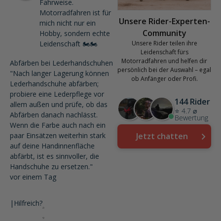
Fahrweise.
Motorradfahren ist für
Unsere Rider-Experten-
mich nicht nur ein
Community
Hobby, sondern echte
Leidenschaft 🏍️🏍️
Unsere Rider teilen ihre
Leidenschaft fürs
Motorradfahren und helfen dir
Abfärben bei Lederhandschuhen
persönlich bei der Auswahl – egal
"Nach langer Lagerung können
ob Anfänger oder Profi.
Lederhandschuhe abfärben;
probiere eine Lederpflege vor
144 Rider
allem außen und prüfe, ob das
⭐ 4.7 ⌀
Abfärben danach nachlässt.
Bewertung
Wenn die Farbe auch nach ein
paar Einsätzen weiterhin stark
Jetzt chatten
auf deine Handinnenfläche
abfärbt, ist es sinnvoller, die
Handschuhe zu ersetzen."
vor einem Tag
|
Hilfreich?