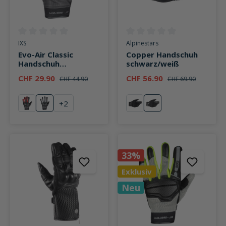
Durchschnittliche Bewertung von 0 von 5 Sternen
Durchschnittliche Bewertung v
IXS
Alpinestars
Evo-Air Classic
Copper Handschuh
Handschuh
schwarz/weiß
dunkelgrau
CHF 29.90
CHF 56.90
CHF 44.90
CHF 69.90
+
2
rot
anthrazit
schwarz
weiß
33%
Exklusiv
Neu