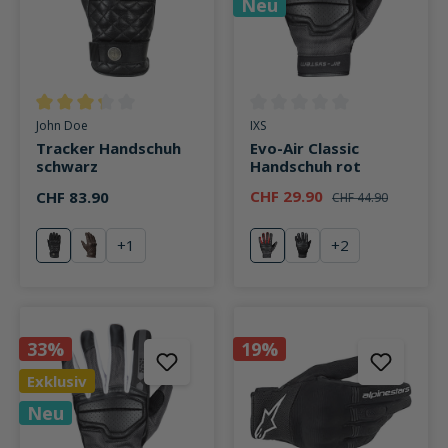
Neu
Durchschnittliche Bewertung von 3.3 von 5 Sternen
Durchschnittliche Bewertung v
John Doe
IXS
Tracker Handschuh
Evo-Air Classic
schwarz
Handschuh rot
CHF 29.90
CHF 83.90
CHF 44.90
+
1
+
2
schwarz
braun
rot
grau
33%
19%
Exklusiv
Neu