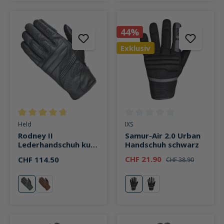
44%
Exklusiv
Durchschnittliche Bewertung von 4.7 von 5 Sternen
Durchschnittliche Bewertung v
Held
IXS
Rodney II
Samur-Air 2.0 Urban
Lederhandschuh kurz
Handschuh schwarz
schwarz
CHF 21.90
CHF 114.50
CHF 38.90
schwarz
braun
schwarz
weiß