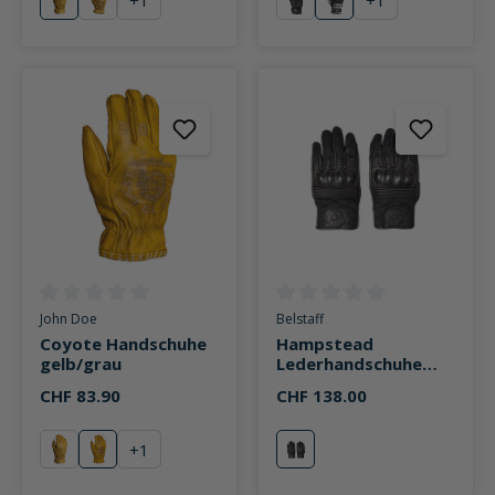
+
1
+
1
gelb
gelb/schwarz
schwarz
schwarz/weiß
Durchschnittliche Bewertung von 0 von 5 Sternen
Durchschnittliche Bewertung v
John Doe
Belstaff
Coyote Handschuhe
Hampstead
gelb/grau
Lederhandschuhe
schwarz
CHF 83.90
CHF 138.00
+
1
gelb
gelb/grau
schwarz