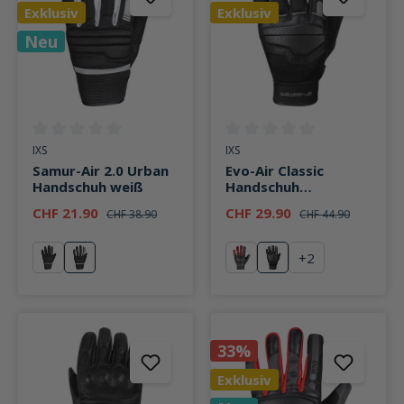
Exklusiv
Exklusiv
Neu
Durchschnittliche Bewertung von 0 von 5 Sternen
Durchschnittliche Bewertung v
IXS
IXS
Samur-Air 2.0 Urban
Evo-Air Classic
Handschuh weiß
Handschuh
schwarz/grau
CHF 21.90
CHF 29.90
CHF 38.90
CHF 44.90
+
2
schwarz
weiß
rot
grau
33%
Exklusiv