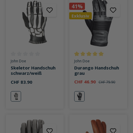
41%
Exklusiv
Durchschnittliche Bewertung von 0 von 5 Sternen
Durchschnittliche Bewertung v
John Doe
John Doe
Skeletor Handschuh
Durango Handschuh
schwarz/weiß
grau
CHF 46.90
CHF 83.90
CHF 79.90
schwarz/weiß
grau