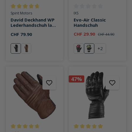
Durchschnittliche Bewertung von 4.6 von 5 Sternen
Durchschnittliche Bewertung v
Spirit Motors
IXS
David Deckhand WP
Evo-Air Classic
Lederhandschuh lang
Handschuh
schwarz
CHF 29.90
CHF 79.90
CHF 44.90
+
2
schwarz
braun
rot
schwarz/hellgrau/
47%