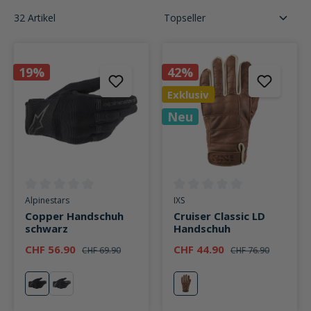
32 Artikel
19%
42%
Exklusiv
Neu
Durchschnittliche Bewertung von 0 von 5 Sternen
Durchschnittliche Bewertung v
Alpinestars
IXS
Copper Handschuh
Cruiser Classic LD
schwarz
Handschuh
CHF 56.90
CHF 44.90
CHF 69.90
CHF 76.90
schwarz
weiß
braun