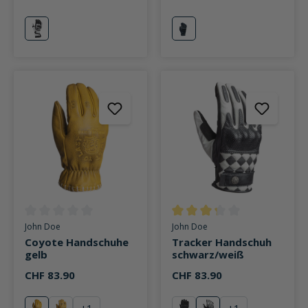
grau
schwarz
Durchschnittliche Bewertung von 0 von 5 Sternen
Durchschnittliche Bewertung v
John Doe
John Doe
Coyote Handschuhe
Tracker Handschuh
gelb
schwarz/weiß
CHF 83.90
CHF 83.90