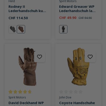
Durchschnittliche Bewertung von 4.7 von 5 Sternen
Durchschnittliche Bewertung v
Held
Spirit Motors
Rodney II
Edward Greaser WP
Lederhandschuh kurz
Lederhandschuh lang
braun
schwarz
CHF 49.90
CHF 114.50
CHF 94.90
schwarz
braun
schwarz
Durchschnittliche Bewertung von 4.6 von 5 Sternen
Durchschnittliche Bewertung v
Spirit Motors
John Doe
David Deckhand WP
Coyote Handschuhe