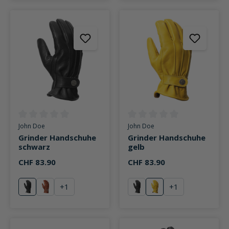
Durchschnittliche Bewertung von 0 von 5 Sternen
Durchschnittliche Bewertung v
John Doe
John Doe
Grinder Handschuhe
Grinder Handschuhe
schwarz
gelb
CHF 83.90
CHF 83.90
+
1
+
1
schwarz
braun
schwarz
gelb