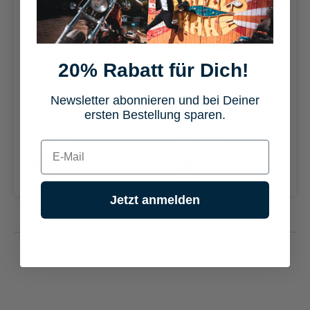
20% Rabatt für Dich!
Durchschnittliche Bewertung von 0 von 5 Sternen
Durchschnittliche Bewertung v
Held
Richa
Newsletter abonnieren und bei Deiner
Emotion Evo
Downtown
Lederhandschuh kurz
Handschuh schwarz
ersten Bestellung sparen.
schwarz
CHF 79.50
CHF 75.90
E-mail
schwarz
schwarz
Jetzt anmelden