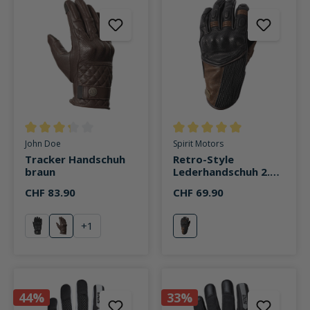
Durchschnittliche Bewertung von 3.3 von 5 Sternen
Durchschnittliche Bewertung v
John Doe
Spirit Motors
Tracker Handschuh
Retro-Style
braun
Lederhandschuh 2.0
kurz braun
CHF 83.90
CHF 69.90
+
1
schwarz
braun
braun
44%
33%