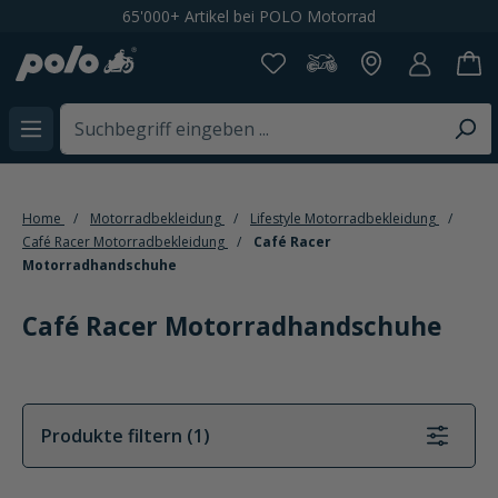
Kostenloser Versand ab CHF 199,-
alt springen
Home
Motorradbekleidung
Lifestyle Motorradbekleidung
Café Racer Motorradbekleidung
Café Racer
Motorradhandschuhe
Café Racer Motorradhandschuhe
Produkte filtern (1)