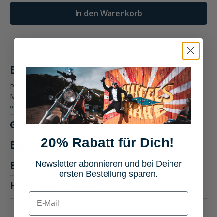
In den Warenkorb
Beschreibung
Produktbeschreibung: Road Denim Leder Handschuh
Motorradbekleidung Die Road Denim Leder Handschuhe
vereinen stilvolle Optik…
Mehr
Größentabelle
20% Rabatt für Dich!
Eigenschaften
Bewertungen
Newsletter abonnieren und bei Deiner
1
ersten Bestellung sparen.
Hersteller "Road"
E-mail