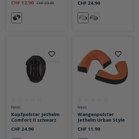
CHF 12.90
CHF 24.90
CHF 39.90
neutral
klar
stark getönt
Durchschnittliche Bewertung von 0 von 5 Sternen
Durchschnittliche Bewertung v
Nexo
Nexo
Kopfpolster Jethelm
Wangenpolster
Comfort II schwarz
Jethelm Urban Style
CHF 24.90
CHF 11.90