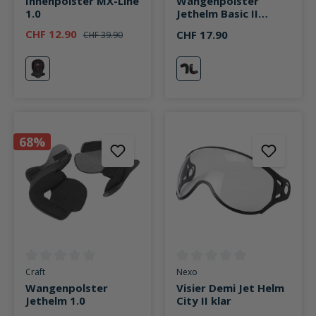
Innenpolster MX-Line
Wangenpolster
1.0
Jethelm Basic II
ECE2205 schwarz
CHF 12.90
CHF 17.90
CHF 39.90
neutral
neutral
68%
Durchschnittliche Bewertung von 0 von 5 Sternen
Durchschnittliche Bewertung v
Craft
Nexo
Wangenpolster
Visier Demi Jet Helm
Jethelm 1.0
City II klar