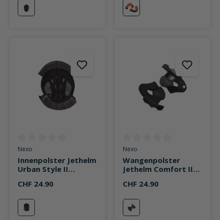
schwarz
neutral
Durchschnittliche Bewertung von 0 von 5 Sternen
Durchschnittliche Bewertung v
Nexo
Nexo
Innenpolster Jethelm
Wangenpolster
Urban Style II
Jethelm Comfort II
schwarz
schwarz
CHF 24.90
CHF 24.90
schwarz
schwarz