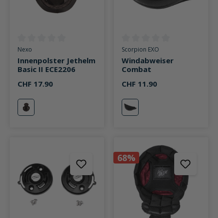
Durchschnittliche Bewertung von 0 von 5 Sternen
Durchschnittliche Bewertung v
Nexo
Scorpion EXO
Innenpolster Jethelm
Windabweiser
Basic II ECE2206
Combat
CHF 17.90
CHF 11.90
neutral
neutral
68%