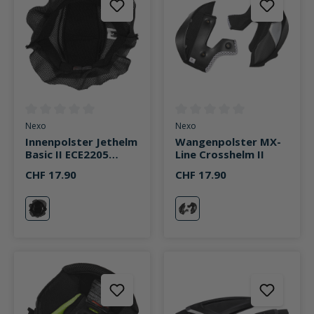
Durchschnittliche Bewertung von 0 von 5 Sternen
Durchschnittliche Bewertung v
Nexo
Nexo
Innenpolster Jethelm
Wangenpolster MX-
Basic II ECE2205
Line Crosshelm II
schwarz
CHF 17.90
CHF 17.90
neutral
neutral