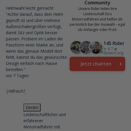
Community
Helmwahl leicht gemacht
Unsere Rider teilen ihre
"Achte darauf, dass dein Helm
Leidenschaft fürs
Motorradfahren und helfen dir
geprüft ist und über mehrere
persönlich bei der Auswahl – egal
Außenschalengrößen verfügt,
ob Anfänger oder Profi.
damit Sitz und Optik besser
passen. Probiere im Laden die
145 Rider
Passform einer Marke an, und
⭐ 4.7 ⌀
wenn das genaue Modell dort
Bewertung
fehlt, kannst du das gewünschte
Design einfach nach Hause
Jetzt chatten
bestellen."
vor 7 Tagen
|
Hilfreich?
Dimitri
Leidenschaftlicher und
erfahrener
Motorradfahrer mit