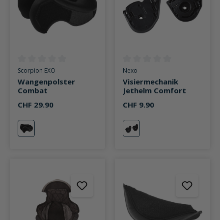
Durchschnittliche Bewertung von 0 von 5 Sternen
Durchschnittliche Bewertung v
Scorpion EXO
Nexo
Wangenpolster
Visiermechanik
Combat
Jethelm Comfort
CHF 29.90
CHF 9.90
neutral
neutral