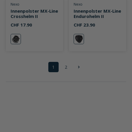
Durchschnittliche Bewertung von 0 von 5 Sternen
Durchschnittliche Bewertung v
Nexo
Nexo
Innenpolster MX-Line
Innenpolster MX-Line
Crosshelm II
Endurohelm II
CHF 17.90
CHF 23.90
neutral
neutral
1
2
Seite
Seite