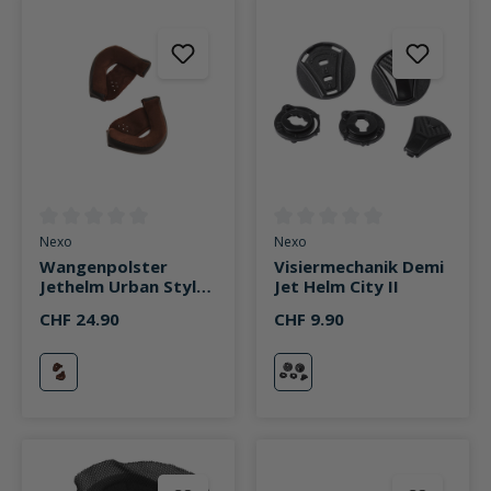
Durchschnittliche Bewertung von 0 von 5 Sternen
Durchschnittliche Bewertung v
Nexo
Nexo
Wangenpolster
Visiermechanik Demi
Jethelm Urban Style
Jet Helm City II
II schwarz
CHF 24.90
CHF 9.90
schwarz
neutral