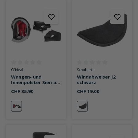
Durchschnittliche Bewertung von 0 von 5 Sternen
Durchschnittliche Bewertung v
O'Neal
Schuberth
Wangen- und
Windabweiser J2
Innenpolster Sierra
schwarz
II/V.22/R V.22
CHF 35.90
CHF 19.00
schwarz
schwarz
schwarz