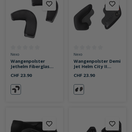
Durchschnittliche Bewertung von 0 von 5 Sternen
Durchschnittliche Bewertung v
Nexo
Nexo
Wangenpolster
Wangenpolster Demi
Jethelm Fiberglas
Jet Helm City II
Urban 2.0 schwarz
schwarz
CHF 23.90
CHF 23.90
schwarz
schwarz