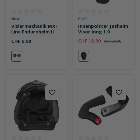
Durchschnittliche Bewertung von 0 von 5 Sternen
Durchschnittliche Bewertung v
Nexo
Craft
Visiermechanik MX-
Innenpolster Jethelm
Line Endurohelm II
Visor long 1.0
CHF 12.90
CHF 9.90
CHF 39.90
neutral
neutral