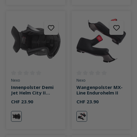
Durchschnittliche Bewertung von 0 von 5 Sternen
Durchschnittliche Bewertung v
Nexo
Nexo
Innenpolster Demi
Wangenpolster MX-
Jet Helm City II
Line Endurohelm II
schwarz
CHF 23.90
CHF 23.90
schwarz
neutral