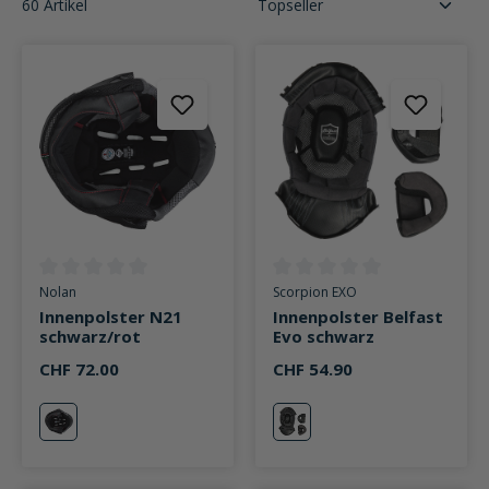
60 Artikel
Durchschnittliche Bewertung von 0 von 5 Sternen
Durchschnittliche Bewertung v
Nolan
Scorpion EXO
Innenpolster N21
Innenpolster Belfast
schwarz/rot
Evo schwarz
CHF 72.00
CHF 54.90
rot
schwarz