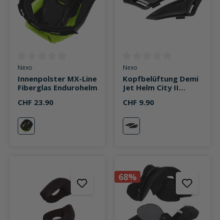
Durchschnittliche Bewertung von 0 von 5 Sternen
Durchschnittliche Bewertung v
Nexo
Nexo
Innenpolster MX-Line
Kopfbelüftung Demi
Fiberglas Endurohelm
Jet Helm City II
mattschwarz
CHF 23.90
CHF 9.90
neutral
matt-schwarz
68%