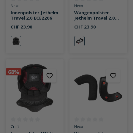
Durchschnittliche Bewertung von 0 von 5 Sternen
Durchschnittliche Bewertung v
Nexo
Nexo
Innenpolster Jethelm
Wangenpolster
Travel 2.0 ECE2206
Jethelm Travel 2.0
ECE2206
CHF 23.90
CHF 23.90
neutral
neutral
68%
Durchschnittliche Bewertung von 0 von 5 Sternen
Durchschnittliche Bewertung v
Craft
Nexo