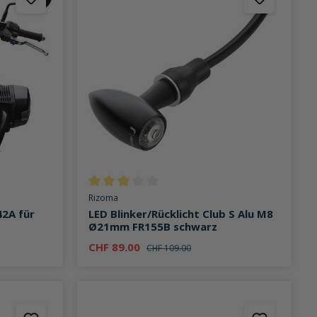
on 4.9 von 5 Sternen
Durchschnittliche Bewertung von 2.9 von 5 Stern
Rizoma
42A für
LED Blinker/Rücklicht Club S Alu M8
Ø21mm FR155B schwarz
CHF 89.00
CHF 109.00