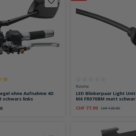
ttliche Bewertung von 5 von 5 Sternen
Durchschnittliche Bewertung v
Rizoma
iegel ohne Aufnahme 4D
LED Blinkerpaar Light Un
 schwarz links
M6 FR070BM matt schwar
CHF 77.90
00
CHF 100.90