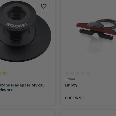
ttliche Bewertung von 5 von 5 Sternen
Durchschnittliche Bewertung v
Rizoma
tänderadapter M8x35
Empty
chwarz
CHF 96.90