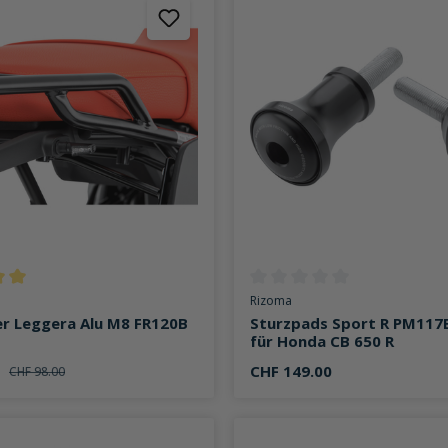
ttliche Bewertung von 5 von 5 Sternen
Durchschnittliche Bewertung v
Rizoma
er Leggera Alu M8 FR120B
Sturzpads Sport R PM117
für Honda CB 650 R
0
CHF 149.00
CHF 98.00