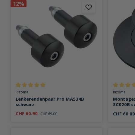
12%
Durchschnittliche Bewertung von 5 von 5 Sternen
Durchschni
Rizoma
Rizoma
Lenkerendenpaar Pro MA534B
Montages
schwarz
SC020B s
CHF 60.90
CHF 60.00
CHF 69.00