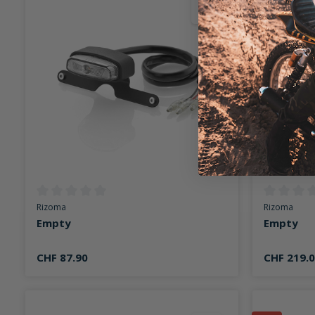
Durchschnittliche Bewertung von 0 von 5 Sternen
Durchschni
Rizoma
Rizoma
Empty
Empty
CHF 87.90
CHF 219.