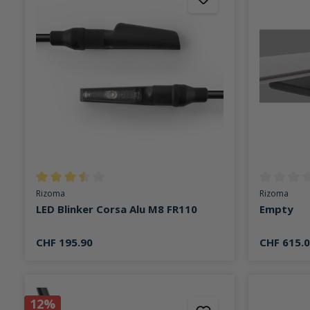
Durchschnittliche Bewertung von 3.5 von 5 Sternen
Durchschni
Rizoma
Rizoma
LED Blinker Corsa Alu M8 FR110
Empty
CHF 195.90
CHF 615.
12%