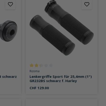
on 0 von 5 Sternen
Durchschnittliche Bewertung von 2.3 von 5 Stern
Rizoma
B schwarz
Lenkergriffe Sport für 25,4mm (1")
GR232BS schwarz f. Harley
CHF 129.00