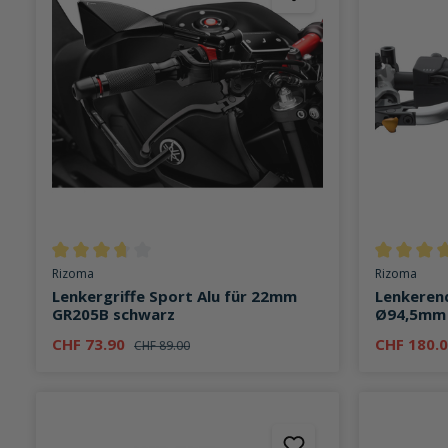
Durchschnittliche Bewertung von 3.7 von 5 Sternen
Durchschni
Rizoma
Rizoma
Lenkergriffe Sport Alu für 22mm
Lenkeren
GR205B schwarz
Ø94,5mm 
CHF 73.90
CHF 180.
CHF 89.00