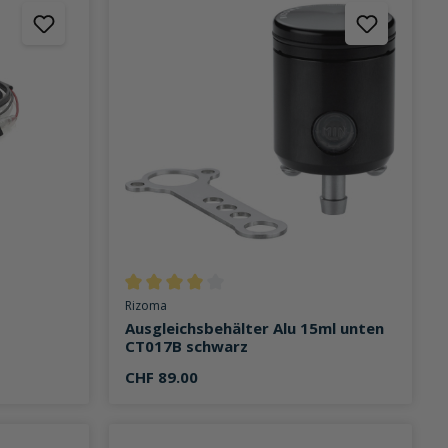
on 0 von 5 Sternen
Durchschnittliche Bewertung von 4 von 5 Sternen
Rizoma
Ausgleichsbehälter Alu 15ml unten
CT017B schwarz
CHF 89.00