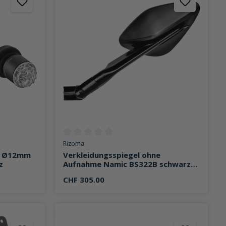
on 0 von 5 Sternen
Durchschnittliche Bewertung von 0 von 5 Sternen
Rizoma
it Ø12mm
Verkleidungsspiegel ohne
z
Aufnahme Namic BS322B schwarz
links
CHF 305.00