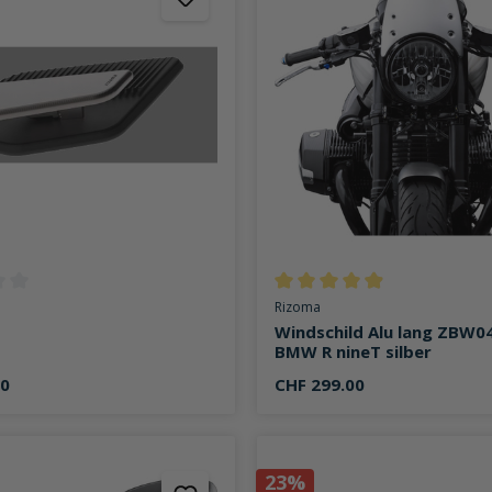
ttliche Bewertung von 0 von 5 Sternen
Durchschnittliche Bewertung v
Rizoma
Windschild Alu lang ZBW0
BMW R nineT silber
00
CHF 299.00
23%