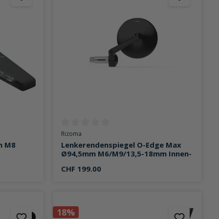
on 5 von 5 Sternen
Durchschnittliche Bewertung von 0 von 5 Sternen
Rizoma
on M8
Lenkerendenspiegel O-Edge Max
Ø94,5mm M6/M9/13,5-18mm Innen-
CHF 199.00
18%