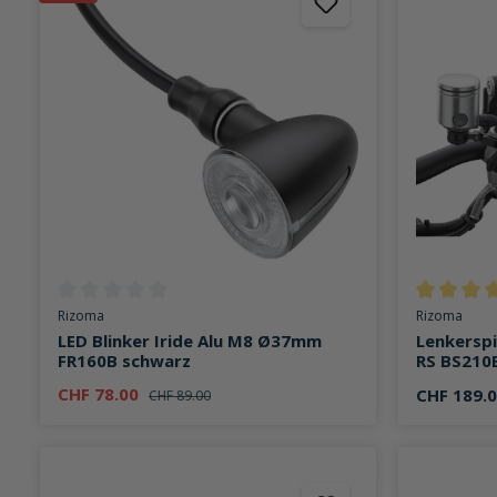
Durchschnittliche Bewertung von 0 von 5 Sternen
Durchschni
Rizoma
Rizoma
LED Blinker Iride Alu M8 Ø37mm
Lenkersp
FR160B schwarz
RS BS210B
CHF 78.00
CHF 189.
CHF 89.00