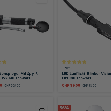
ttliche Bewertung von 5 von 5 Sternen
Durchschnittliche Bewertung v
Rizoma
denspiegel M6 Spy-R
LED Lauflicht-Blinker Visi
BS294B schwarz
FR130B schwarz
00
CHF 89.00
CHF 209.00
CHF 98.00
36%