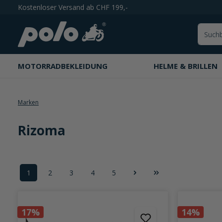
Kostenloser Versand ab CHF 199,-
springen
Zur Hauptnavigation springen
MOTORRADBEKLEIDUNG
HELME & BRILLEN
Marken
Rizoma
1
2
3
4
5
Seite
Seite
Seite
Seite
Seite
17%
14%