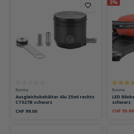
3%
Durchschnittliche Bewertung von 0 von 5 Sternen
Durchschni
Rizoma
Rizoma
Ausgleichsbehälter Alu 25ml rechts
LED Blink
CT027B schwarz
schwarz
CHF 95.0
CHF 99.00