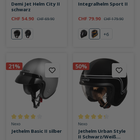
Demi Jet Helm City II
Integralhelm Sport II
schwarz
CHF 54.90
CHF 79.90
CHF 69.90
CHF 179.90
+
6
schwarz
mattschwarz
schwarz
Orange Dekor #20
(Diese Option ist zurzeit nic
21%
50%
Durchschnittliche Bewertung von 4 von 5 Sternen
Durchschnittliche Bewertung v
Nexo
Nexo
Jethelm Basic II silber
Jethelm Urban Style
II Schwarz/Weiß