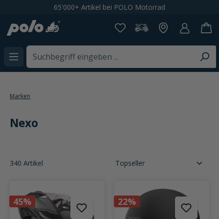
65'000+ Artikel bei POLO Motorrad
alt springen
Marken
Nexo
340 Artikel
45%
22%