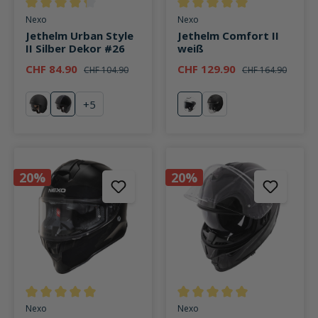
Durchschnittliche Bewertung von 4.3 von 5 Sternen
Durchschnittliche Bewertung v
Nexo
Nexo
Jethelm Urban Style
Jethelm Comfort II
II Silber Dekor #26
weiß
CHF 84.90
CHF 129.90
CHF 104.90
CHF 164.90
+
5
mattschwarz
Silber Dekor #26
weiß
mattschwarz
20%
20%
Durchschnittliche Bewertung von 5 von 5 Sternen
Durchschnittliche Bewertung v
Nexo
Nexo