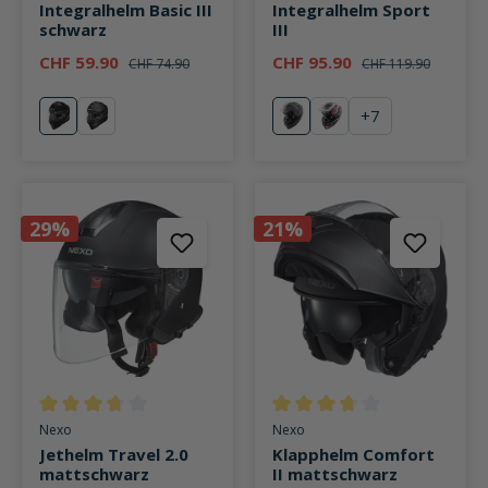
Integralhelm Basic III
Integralhelm Sport
schwarz
III
CHF 59.90
CHF 95.90
CHF 74.90
CHF 119.90
+
7
schwarz
mattschwarz
schwarz
"fancy"
29%
21%
Durchschnittliche Bewertung von 3.8 von 5 Sternen
Durchschnittliche Bewertung v
Nexo
Nexo
Jethelm Travel 2.0
Klapphelm Comfort
mattschwarz
II mattschwarz