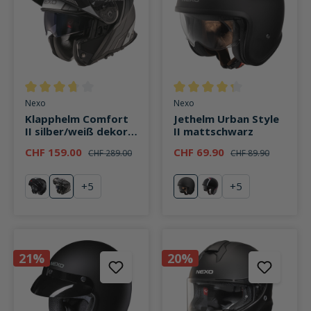
Durchschnittliche Bewertung von 3.6 von 5 Sternen
Durchschnittliche Bewertung v
Nexo
Nexo
Klapphelm Comfort
Jethelm Urban Style
II silber/weiß dekor
II mattschwarz
#22
CHF 159.00
CHF 69.90
CHF 289.00
CHF 89.90
+
5
+
5
schwarz
silber/weiß dekor #22
mattschwarz
Rot Dekor #26
21%
20%