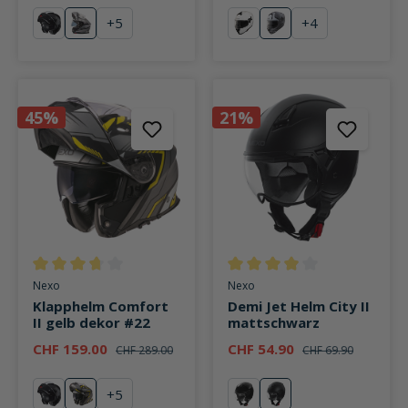
+
5
+
4
schwarz
grau/rot Dekor #26
weiß
Silber Dekor #26
45%
21%
Durchschnittliche Bewertung von 3.6 von 5 Sternen
Durchschnittliche Bewertung v
Nexo
Nexo
Klapphelm Comfort
Demi Jet Helm City II
II gelb dekor #22
mattschwarz
CHF 159.00
CHF 54.90
CHF 289.00
CHF 69.90
+
5
schwarz
gelb dekor #22
schwarz
mattschwarz