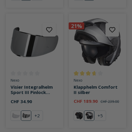
21%
Durchschnittliche Bewertung von 0 von 5 Sternen
Durchschnittliche Bewertung v
Nexo
Nexo
Visier Integralhelm
Klapphelm Comfort
Sport III Pinlock
II silber
vorbereitet silber
CHF 189.90
CHF 34.90
CHF 239.00
verspiegelt
+
2
+
5
klar
silber verspiegelt
schwarz
silber