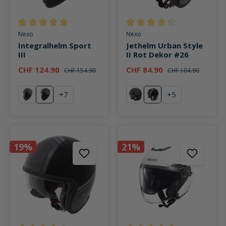
Durchschnittliche Bewertung von 5 von 5 Sternen
Durchschnittliche Bewertung v
Nexo
Nexo
Integralhelm Sport
Jethelm Urban Style
III
II Rot Dekor #26
CHF 124.90
CHF 84.90
CHF 154.90
CHF 104.90
+
7
+
5
schwarz
mattschwarz
mattschwarz
Rot Dekor #26
19%
21%