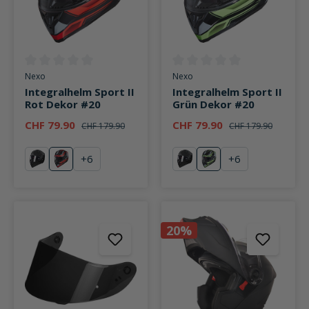
Durchschnittliche Bewertung von 0 von 5 Sternen
Durchschnittliche Bewertung v
Nexo
Nexo
Integralhelm Sport II
Integralhelm Sport II
Rot Dekor #20
Grün Dekor #20
CHF 79.90
CHF 79.90
CHF 179.90
CHF 179.90
+
6
+
6
schwarz
Rot Dekor #20
schwarz
Grün Dekor #20
20%