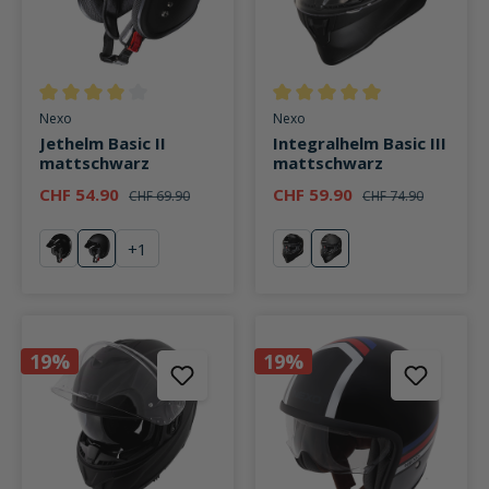
Durchschnittliche Bewertung von 4 von 5 Sternen
Durchschnittliche Bewertung v
Nexo
Nexo
Jethelm Basic II
Integralhelm Basic III
mattschwarz
mattschwarz
CHF 54.90
CHF 59.90
CHF 69.90
CHF 74.90
+
1
schwarz
mattschwarz
schwarz
mattschwarz
19%
19%