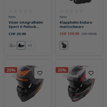
Durchschnittliche Bewertung von 0 von 5 Sternen
Durchschnittliche Bewertung v
Nexo
Nexo
Visier Integralhelm
Klapphelm Enduro
Sport II Pinlock
mattschwarz
vorbereitet stark
CHF 159.90
CHF 29.90
CHF 199.90
getönt
+
1
klar
stark getönt
mattschwarz
20%
20%