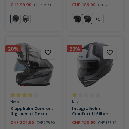
CHF 99.90
CHF 189.90
CHF 139.90
CHF 239.00
+
5
mattschwarz
silber
schwarz
mattschwarz
20%
20%
Durchschnittliche Bewertung von 3.6 von 5 Sternen
Durchschnittliche Bewertung v
Nexo
Nexo
Klapphelm Comfort
Integralhelm
II grau/rot Dekor
Comfort II Silber
#26
Dekor #26
CHF 224.90
CHF 159.90
CHF 279.90
CHF 199.90