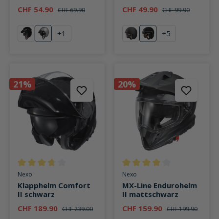
Dekor #24
CHF 54.90
CHF 49.90
CHF 69.90
CHF 99.90
+
1
+
5
schwarz
silber
mattschwarz
Schwarz/Weiß Dek
21%
20%
Durchschnittliche Bewertung von 3.6 von 5 Sternen
Durchschnittliche Bewertung v
Nexo
Nexo
Klapphelm Comfort
MX-Line Endurohelm
II schwarz
II mattschwarz
CHF 189.90
CHF 159.90
CHF 239.00
CHF 199.90