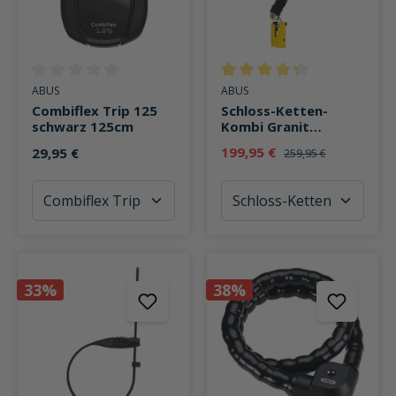
Durchschnittliche Bewertung von 0 von 5 Sternen
Durchschnittliche Bewertung v
ABUS
ABUS
Combiflex Trip 125
Schloss-Ketten-
schwarz 125cm
Kombi Granit
Detecto 8077
199,95 €
29,95 €
259,95 €
12KS120 yellow loop
33%
38%