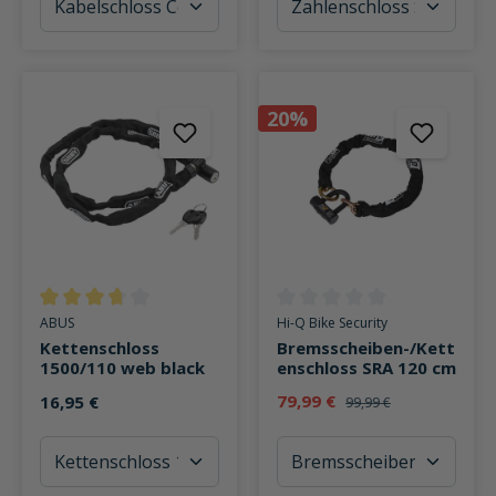
20%
Durchschnittliche Bewertung von 3.6 von 5 Sternen
Durchschnittliche Bewertung v
ABUS
Hi-Q Bike Security
Kettenschloss
Bremsscheiben-/Kett
1500/110 web black
enschloss SRA 120 cm
79,99 €
16,95 €
99,99 €