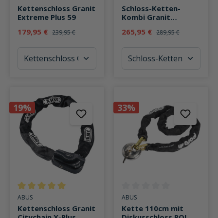
Kettenschloss Granit
Schloss-Ketten-
Extreme Plus 59
Kombi Granit
Detecto XPlus 8077
179,95 €
265,95 €
239,95 €
289,95 €
2.0 12KS120
19%
33%
Durchschnittliche Bewertung von 5 von 5 Sternen
Durchschnittliche Bewertung v
ABUS
ABUS
Kettenschloss Granit
Kette 110cm mit
Citychain X-Plus
Diskusschloss POLO-