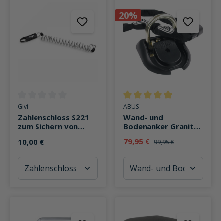
20%
Durchschnittliche Bewertung von 0 von 5 Sternen
Durchschnittliche Bewertung v
Givi
ABUS
Zahlenschloss S221
Wand- und
zum Sichern von
Bodenanker Granit™
Weichtaschen
WBA 100
79,95 €
10,00 €
99,95 €