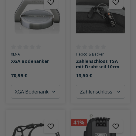
Durchschnittliche Bewertung von 0 von 5 Sternen
Durchschnittliche Bewertung v
XENA
Hepco & Becker
XGA Bodenanker
Zahlenschloss TSA
mit Drahtseil 10cm
70,99 €
13,50 €
41%