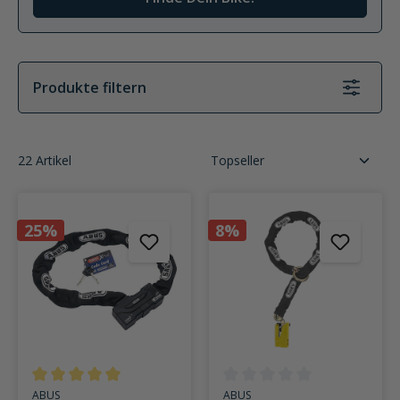
Produkte filtern
22 Artikel
25%
8%
Durchschnittliche Bewertung von 5 von 5 Sternen
Durchschnittliche Bewertung v
ABUS
ABUS