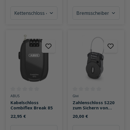
Durchschnittliche Bewertung von 0 von 5 Sternen
Durchschnittliche Bewertung v
ABUS
Givi
Kabelschloss
Zahlenschloss S220
Combiflex Break 85
zum Sichern von
Weichtaschen
22,95 €
20,00 €