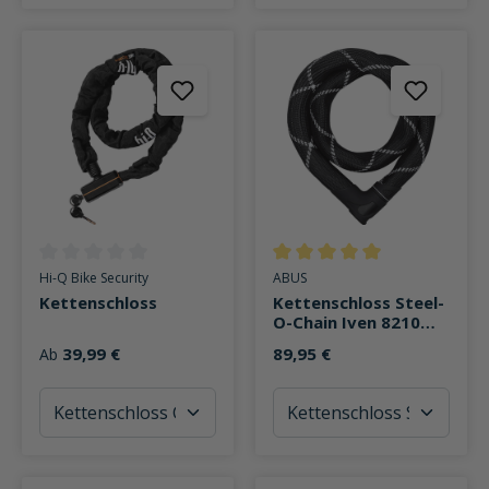
Durchschnittliche Bewertung von 0 von 5 Sternen
Durchschnittliche Bewertung v
Hi-Q Bike Security
ABUS
Kettenschloss
Kettenschloss Steel-
O-Chain Iven 8210
(110cm)
39,99 €
89,95 €
Ab