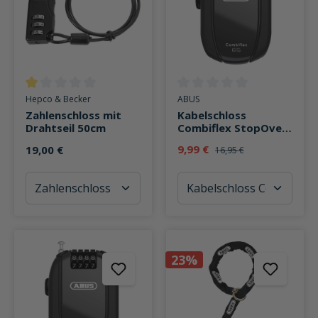
Durchschnittliche Bewertung von 1 von 5 Sternen
Durchschnittliche Bewertung v
Hepco & Becker
ABUS
Zahlenschloss mit
Kabelschloss
Drahtseil 50cm
Combiflex StopOver
65
9,99 €
19,00 €
16,95 €
23%