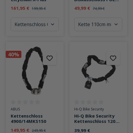
Special Edition
161,95 €
49,99 €
199,95 €
74,99 €
40%
Durchschnittliche Bewertung von 0 von 5 Sternen
Durchschnittliche Bewertung v
ABUS
Hi-Q Bike Security
Kettenschloss
Hi-Q Bike Security
4900/14MKS150
Kettenschloss 120
cm
149,95 €
39,99 €
249,95 €