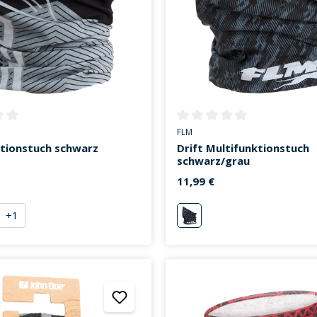
ttliche Bewertung von 0 von 5 Sternen
Durchschnittliche Bewertung v
FLM
ktionstuch schwarz
Drift Multifunktionstuch
schwarz/grau
11,99 €
+
1
kelblau
schwarz/grau