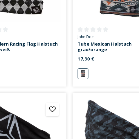
ttliche Bewertung von 0 von 5 Sternen
Durchschnittliche Bewertung v
John Doe
rn Racing Flag Halstuch
Tube Mexican Halstuch
weiß
grau/orange
17,90 €
/weiß
grau/orange