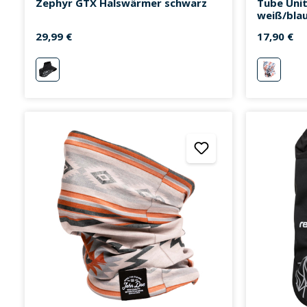
Zephyr GTX Halswärmer schwarz
Tube Unit
weiß/bla
29,99 €
17,90 €
schwarz
weiß/bla