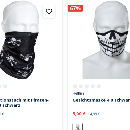
67%
ttliche Bewertung von 0 von 5 Sternen
Durchschnittliche Bewertung v
Hellfire
tionstuch mit Piraten-
Gesichtsmaske 4.0 schwar
0 schwarz
5,00 €
9 €
14,99 €