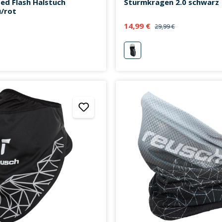
ed Flash Halstuch
Sturmkragen 2.0 schwarz
u/rot
14,99 €
29,99 €
u/rot
schwarz