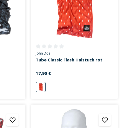
on 0 von 5 Sternen
Durchschnittliche Bewertung von 0 von 5 Sternen
John Doe
Tube Classic Flash Halstuch rot
17,90 €
rot