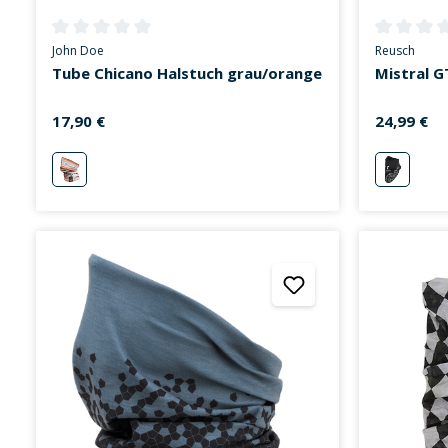
Durchschnittliche Bewertung von 0 von 5 Sternen
Durchschni
John Doe
Reusch
Tube Chicano Halstuch grau/orange
Mistral G
17,90 €
24,99 €
grau/orange
schwarz