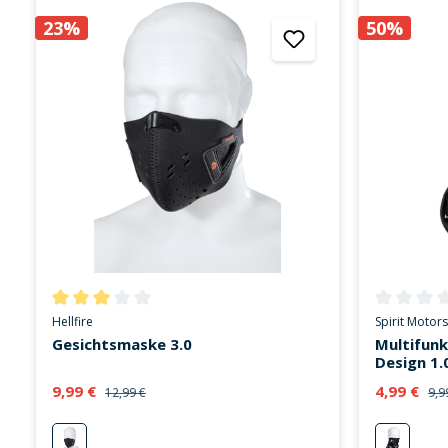
23%
50%
Durchschnittliche Bewertung von 3 von 5 Sternen
Durchschni
Hellfire
Spirit Motors
Gesichtsmaske 3.0
Multifunk
Design 1.
9,99 €
4,99 €
12,99 €
9,9