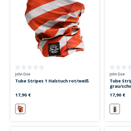
Durchschnittliche Bewertung von 0 von 5 Sternen
Durchschni
John Doe
John Doe
Tube Stripes 1 Halstuch rot/weiß
Tube Stri
grau/sch
17,90 €
17,90 €
rot/weiß
grau/sc