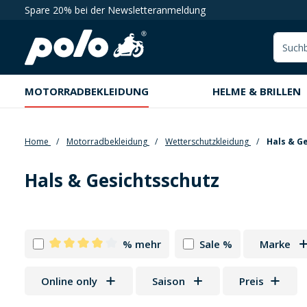
Spare 20% bei der Newsletteranmeldung
springen
Zur Hauptnavigation springen
MOTORRADBEKLEIDUNG
HELME & BRILLEN
Home
Motorradbekleidung
Wetterschutzkleidung
Hals & G
Hals & Gesichtsschutz
% mehr
Sale %
Marke
Filter hinzufügen: Minimum Bewertung von 4 von 5
Online only
Saison
Preis