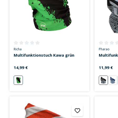
Durchschnittliche Bewertung von 0 von 5 Sternen
Durchschni
Richa
Pharao
Multifunktionstuch Kawa grün
Multifun
14,99 €
11,99 €
grün
schwarz
dun