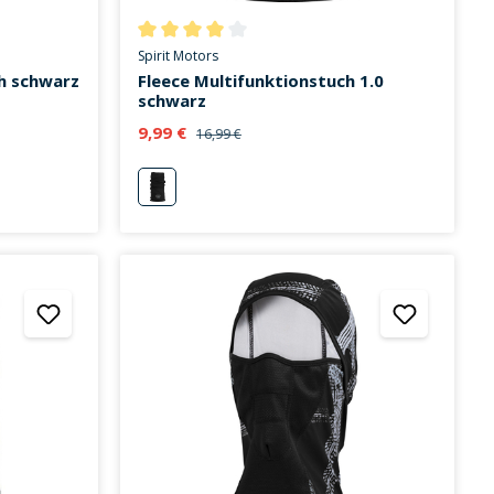
on 0 von 5 Sternen
Durchschnittliche Bewertung von 4 von 5 Sternen
Spirit Motors
ch schwarz
Fleece Multifunktionstuch 1.0
schwarz
9,99 €
16,99 €
neutral