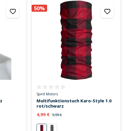
50%
on 0 von 5 Sternen
Durchschnittliche Bewertung von 0 von 5 Sternen
Spirit Motors
z
Multifunktionstuch Karo-Style 1.0
rot/schwarz
4,99 €
9,99 €