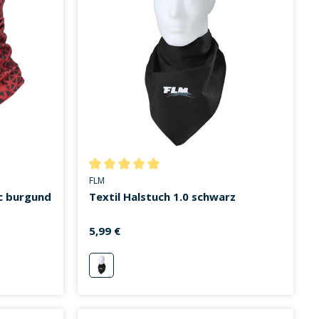
on 0 von 5 Sternen
Durchschnittliche Bewertung von 5 von 5 Sternen
FLM
ic burgund
Textil Halstuch 1.0 schwarz
5,99 €
schwarz