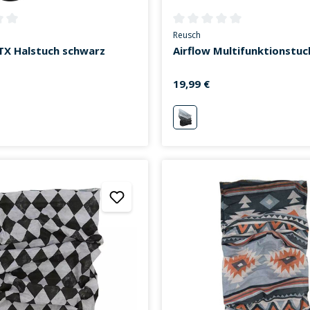
ttliche Bewertung von 0 von 5 Sternen
Durchschnittliche Bewertung v
Reusch
TX Halstuch schwarz
Airflow Multifunktionstu
19,99 €
schwarz