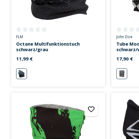
Durchschnittliche Bewertung von 0 von 5 Sternen
Durchschni
FLM
John Doe
Octane Multifunktionstuch
Tube Mode
schwarz/grau
schwarz/
11,99 €
17,90 €
schwarz/grau
schwarz