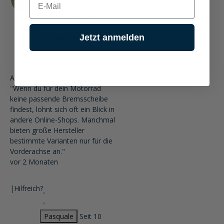
worauf es beim
Motorrad fahren
ankommt. Desweiteren
Jetzt anmelden
schraube ich
leidenschaftlich selber
an meinen Motorrädern.
Andere Shops prüfen lohnt
"Wenn du für dein Motorrad
keine passende Bremsscheibe
findest, lohnt sich oft ein Blick in
andere Online-Shops. Manchmal
bieten große Hersteller
bestimmte Varianten nur für die
Vorderachse an."
vor 2 Monaten
|
Hilfreich?
Pasquale
Seit 10