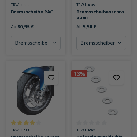
Durchschnittliche Bewertung von 5 von 5 Sternen
Durchschnittliche Bewertung v
TRW Lucas
TRW Lucas
Bremsscheibe RAC
Bremsscheibenschra
uben
80,95 €
5,50 €
Ab
Ab
13%
Durchschnittliche Bewertung von 4 von 5 Sternen
Durchschnittliche Bewertung v
TRW Lucas
TRW Lucas
Bremsscheibe Street
Befestigungskit für