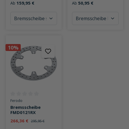
159,95 €
50,95 €
Ab
Ab
10%
Durchschnittliche Bewertung von 0 von 5 Sternen
Ferodo
Bremsscheibe
FMD0121RX
266,36 €
295,95 €