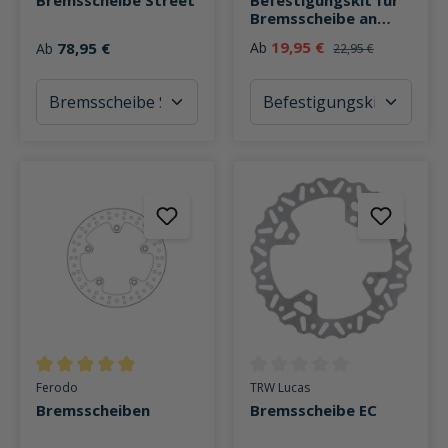
Bremsscheibe an
BMW
19,95 €
78,95 €
Ab
Ab
22,95 €
Durchschnittliche Bewertung von 5 von 5 Sternen
Durchschnittliche Bewertung v
Ferodo
TRW Lucas
Bremsscheiben
Bremsscheibe EC