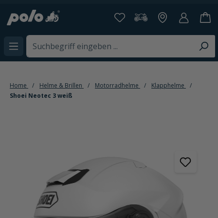
alt springen
Home
Helme & Brillen
Motorradhelme
Klapphelme
Shoei Neotec 3 weiß
Bildergalerie überspringen