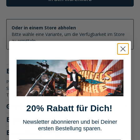
Oder in einem Store abholen
Bitte wähle eine Variante, um die Verfügbarkeit im Store
zu ermitteln
Beschreibung
Produktbeschreibung: Shoei Neotec 3 Motorradhelm Der
Shoei Neotec 3 vereint innovative Technik und höchsten
Tragekomfort in…
Mehr
Größentabelle
20% Rabatt für Dich!
Eigenschaften
Newsletter abonnieren und bei Deiner
ersten Bestellung sparen.
Bewertungen
3