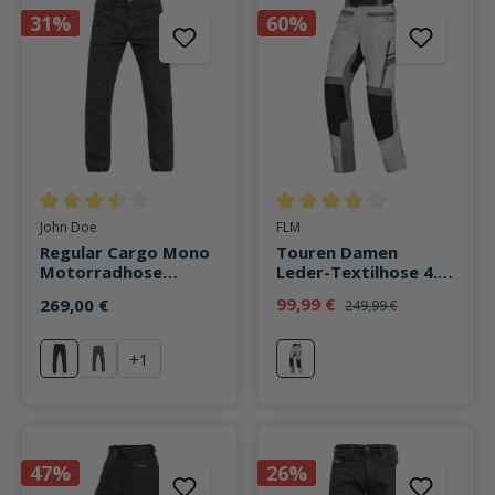
31%
60%
Durchschnittliche Bewertung von 3.5 von 5 Sternen
Durchschnittliche Bewertung v
John Doe
FLM
Regular Cargo Mono
Touren Damen
Motorradhose
Leder-Textilhose 4.0
schwarz
grau/schwarz
99,99 €
269,00 €
249,99 €
+
1
schwarz
olive
grau
47%
26%