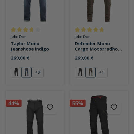
Durchschnittliche Bewertung von 3.8 von 5 Sternen
Durchschnittliche Bewertung v
John Doe
John Doe
Taylor Mono
Defender Mono
Jeanshose indigo
Cargo Motorradhose
olive
269,00 €
269,00 €
+
2
+
1
schwarz
Replica
schwarz
olive
44%
55%