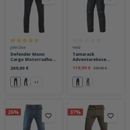
Durchschnittliche Bewertung von 4.7 von 5 Sternen
Durchschnittliche Bewertung v
John Doe
Held
Defender Mono
Tamarack
Cargo Motorradhose
Adventurehose
schwarz
schwarz
119,99 €
269,00 €
299,95 €
+
1
schwarz
anthrazit
schwarz
anthrazit/grau/bla
26%
37%