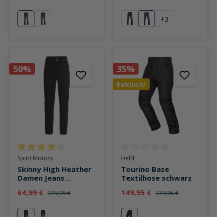
+
3
grau
denim blau
schwarz
Replica
50%
35%
Exklusiv
Durchschnittliche Bewertung von 4.3 von 5 Sternen
Durchschnittliche Bewertung v
Spirit Motors
Held
Skinny High Heather
Tourino Base
Damen Jeans
Textilhose schwarz
schwarz
64,99 €
149,95 €
129,99 €
229,95 €