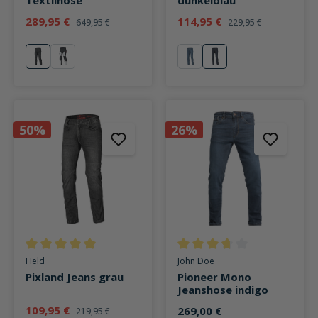
Textilhose
dunkelblau
289,95 €
114,95 €
649,95 €
229,95 €
schwarz
grau
denim blau
denim dunkelblau
50%
26%
Durchschnittliche Bewertung von 5 von 5 Sternen
Durchschnittliche Bewertung v
Held
John Doe
Pixland Jeans grau
Pioneer Mono
Jeanshose indigo
109,95 €
269,00 €
219,95 €