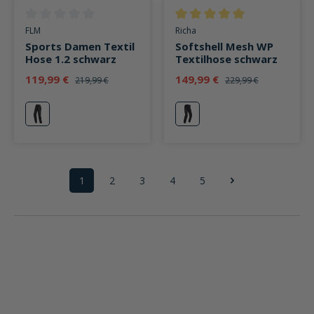
Durchschnittliche Bewertung von 0 von 5 Sternen
Durchschnittliche Bewertung v
FLM
Richa
Sports Damen Textil
Softshell Mesh WP
Hose 1.2 schwarz
Textilhose schwarz
119,99 €
149,99 €
219,99 €
229,99 €
schwarz
schwarz
1
2
3
4
5
Seite
Seite
Seite
Seite
Seite