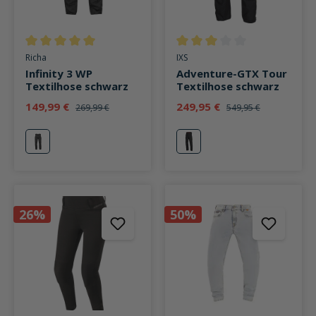
Durchschnittliche Bewertung von 5 von 5 Sternen
Durchschnittliche Bewertung v
Richa
IXS
Infinity 3 WP
Adventure-GTX Tour
Textilhose schwarz
Textilhose schwarz
149,99 €
249,95 €
269,99 €
549,95 €
schwarz
schwarz
26%
50%