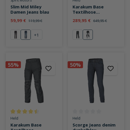
Spirit Motors
Held
Slim Mid Miley
Karakum Base
Damen Jeans blau
Textilhose
grau/schwarz
59,99 €
289,95 €
119,99 €
649,95 €
+
1
schwarz
blau
schwarz
grau
55%
50%
Durchschnittliche Bewertung von 4.5 von 5 Sternen
Durchschnittliche Bewertung v
Held
Held
Karakum Base
Scorge Jeans denim