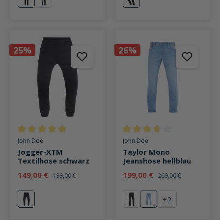
schwarz
blau
schwarz
25%
26%
Durchschnittliche Bewertung von 5 von 5 Sternen
Durchschnittliche Bewertung v
John Doe
John Doe
Jogger-XTM
Taylor Mono
Textilhose schwarz
Jeanshose hellblau
149,00 €
199,00 €
199,00 €
269,00 €
+
2
schwarz
schwarz
blau