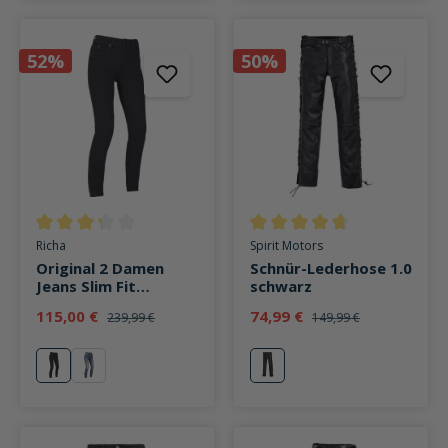
52%
50%
Durchschnittliche Bewertung von 3.3 von 5 Sternen
Durchschnittliche Bewertung v
Richa
Spirit Motors
Original 2 Damen
Schnür-Lederhose 1.0
Jeans Slim Fit
schwarz
schwarz
115,00 €
74,99 €
239,99 €
149,99 €
schwarz
Replica
schwarz