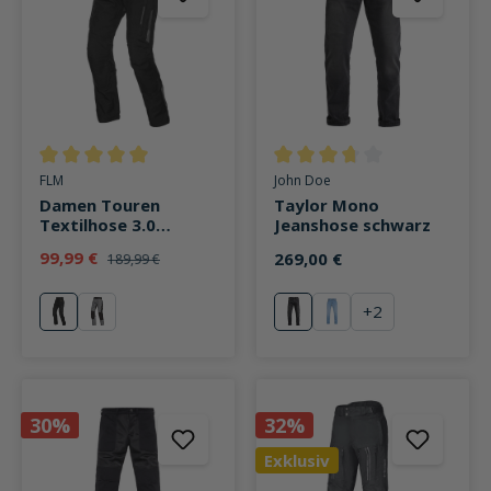
Durchschnittliche Bewertung von 5 von 5 Sternen
Durchschnittliche Bewertung v
FLM
John Doe
Damen Touren
Taylor Mono
Textilhose 3.0
Jeanshose schwarz
schwarz
99,99 €
269,00 €
189,99 €
+
2
schwarz
grau
schwarz
blau
30%
32%
Exklusiv