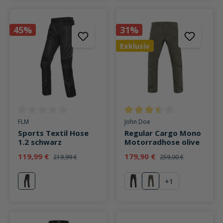
45%
31%
Exklusiv
Durchschnittliche Bewertung von 0 von 5 Sternen
Durchschnittliche Bewertung v
FLM
John Doe
Sports Textil Hose
Regular Cargo Mono
1.2 schwarz
Motorradhose olive
119,99 €
179,90 €
219,99 €
259,00 €
+
1
schwarz
schwarz
olive