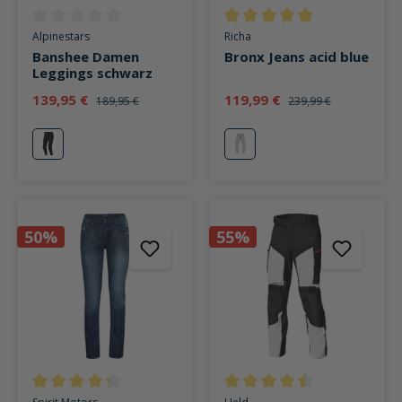
Durchschnittliche Bewertung von 0 von 5 Sternen
Durchschnittliche Bewertung v
Alpinestars
Richa
Banshee Damen
Bronx Jeans acid blue
Leggings schwarz
139,95 €
119,99 €
189,95 €
239,99 €
schwarz
acid blue
50%
55%
Durchschnittliche Bewertung von 4.3 von 5 Sternen
Durchschnittliche Bewertung v