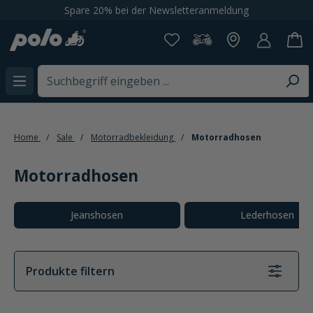
Spare 20% bei der Newsletteranmeldung
alt springen
Home
Sale
Motorradbekleidung
Motorradhosen
Motorradhosen
Kategoriegalerie überspringen
Jeanshosen
Lederhosen
Produkte filtern