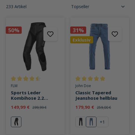
233 Artikel
50%
31%
Exklusiv
Durchschnittliche Bewertung von 4.6 von 5 Sternen
Durchschnittliche Bewertung v
FLM
John Doe
Sports Leder
Classic Tapered
Kombihose 2.2
Jeanshose hellblau
schwarz/silber
149,99 €
179,90 €
299,99 €
259,00 €
+
1
silber
schwarz
hellblau