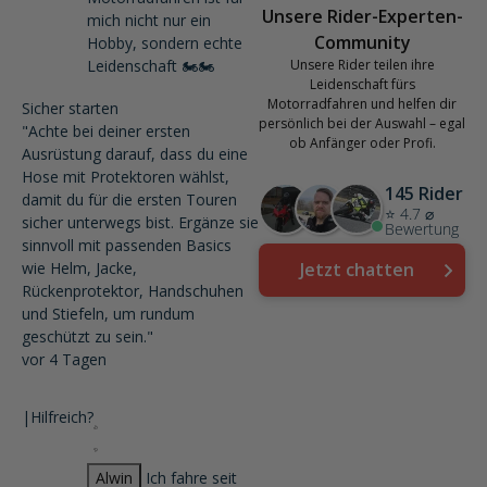
Unsere Rider-Experten-
mich nicht nur ein
Community
Hobby, sondern echte
Leidenschaft 🏍️🏍️
Unsere Rider teilen ihre
Leidenschaft fürs
Motorradfahren und helfen dir
Sicher starten
persönlich bei der Auswahl – egal
"Achte bei deiner ersten
ob Anfänger oder Profi.
Ausrüstung darauf, dass du eine
Hose mit Protektoren wählst,
145 Rider
damit du für die ersten Touren
⭐ 4.7 ⌀
sicher unterwegs bist. Ergänze sie
Bewertung
sinnvoll mit passenden Basics
wie Helm, Jacke,
Jetzt chatten
Rückenprotektor, Handschuhen
und Stiefeln, um rundum
geschützt zu sein."
vor 4 Tagen
|
Hilfreich?
Alwin
Ich fahre seit