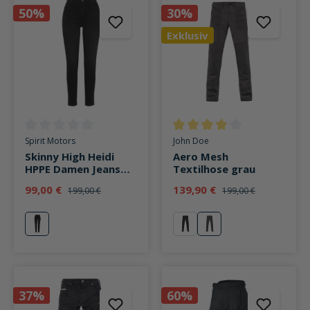
50%
30%
Exklusiv
Durchschnittliche Bewertung von 0 von 5 Sternen
Durchschnittliche Bewertung v
Spirit Motors
John Doe
Skinny High Heidi
Aero Mesh
HPPE Damen Jeans
Textilhose grau
schwarz
99,00 €
139,90 €
199,00 €
199,00 €
schwarz
schwarz
grau
37%
60%