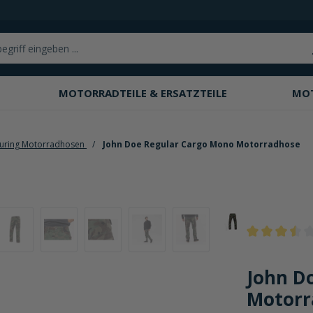
MOTORRADTEILE & ERSATZTEILE
MO
uring Motorradhosen
John Doe Regular Cargo Mono Motorradhose
Durchschnittli
John D
Motorr