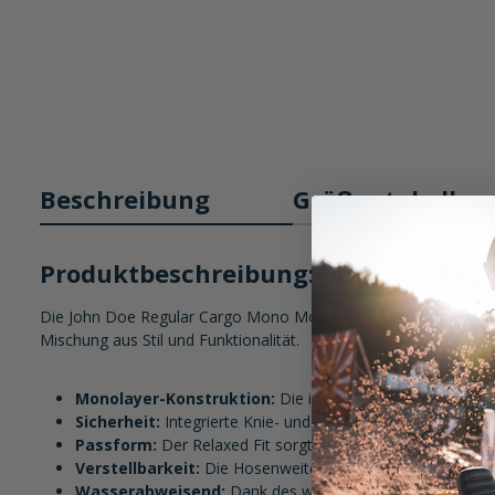
Beschreibung
Größentabelle
Produktbeschreibung: John Doe Reg
Die John Doe Regular Cargo Mono Motorradhose kombiniert stil
Mischung aus Stil und Funktionalität.
Monolayer-Konstruktion:
Die innovative XTM® Fiber/Str
Sicherheit:
Integrierte Knie- und Hüftprotektoren, geprüf
Passform:
Der Relaxed Fit sorgt für ein weites Bein und e
Verstellbarkeit:
Die Hosenweite ist individuell einstellb
Wasserabweisend:
Dank des wasserabweisenden Material