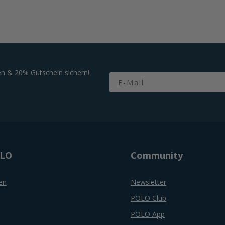
n & 20% Gutschein sichern!
Email
OLO
Community
en
Newsletter
POLO Club
POLO App