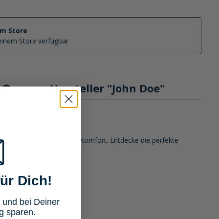
im Store
keinem Store verfügbar
Hersteller "John Doe"
4
orgt für Sicherheit und Komfort. Entdecke die perfekte
ür Dich!
 und bei Deiner
g sparen.