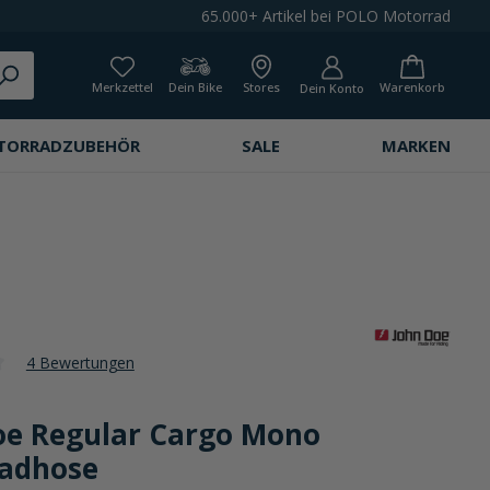
65.000+ Artikel bei POLO Motorrad
Merkzettel
Dein Bike
Stores
Warenkorb
Dein Konto
TORRADZUBEHÖR
SALE
MARKEN
4 Bewertungen
che Bewertung von 3.5 von 5 Sternen
oe Regular Cargo Mono
adhose