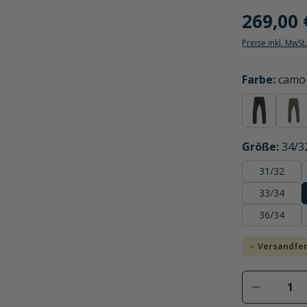
269,00 
Preise inkl. MwSt
auswählen
Farbe
:
camo
schwarz
oli
auswählen
Größe
:
34/3
31/32
33/34
36/34
Versandfert
Produkt 