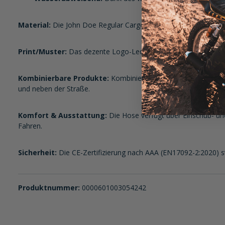
Material:
Die John Doe Regular Cargo Mono Motorradhose besteh
Print/Muster:
Das dezente Logo-Lederabzeichen auf der linken
Kombinierbare Produkte:
Kombiniere die Motorradhose mit ei
und neben der Straße.
Komfort & Ausstattung:
Die Hose verfügt über Einschub- u
Fahren.
Sicherheit:
Die CE-Zertifizierung nach AAA (EN17092-2:2020) ste
Produktnummer:
0000601003054242