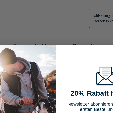
Abholung 
Derzeit in 
Eigenschaften
Bewertungen
ular Cargo Mono Motorradhose
volle Funktionalität mit maximalem Schutz. Hochwertige XTM® Fiber s
etch-Denim-Twill-Mischung bietet Dir höchsten Komfort und Schutz.
20% Rabatt f
t nach EN 1621-1, garantieren maximalen Schutz.
inen geraden Schnitt, ideal für lange Fahrten.
Newsletter abonnieren
ar, damit Du Dich immer rundum wohlfühlst.
ersten Bestellun
s bleibst Du auch bei Regen trocken und komfortabel.