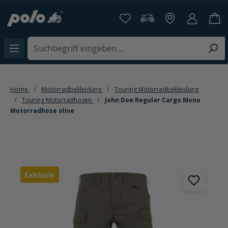
alt springen
Home
Motorradbekleidung
Touring Motorradbekleidung
Touring Motorradhosen
John Doe Regular Cargo Mono
Motorradhose olive
Bildergalerie überspringen
Exklusiv