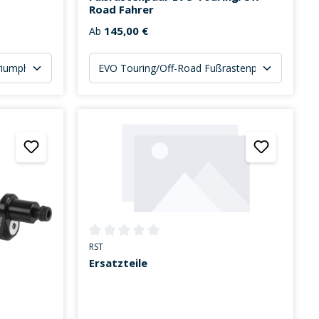
Road Fahrer
145,00 €
Ab
Durchschnittliche Bewertung von 0 von 5 Sternen
RST
Ersatzteile