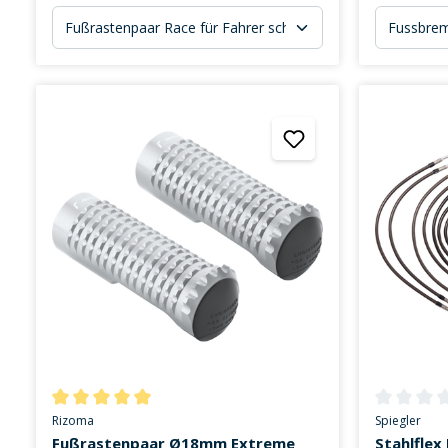
Durchschnittliche Bewertung von 5 von 5 Sternen
Durchschni
Rizoma
Spiegler
Fußrastenpaar Ø18mm Extreme
Stahlflex