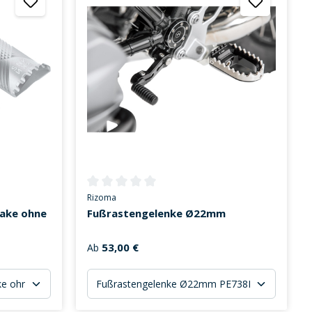
on 5 von 5 Sternen
Durchschnittliche Bewertung von 0 von 5 Sternen
Rizoma
ake ohne
Fußrastengelenke Ø22mm
53,00 €
Ab