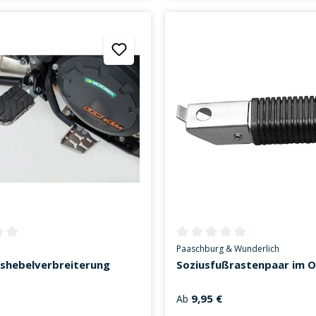
ttliche Bewertung von 0 von 5 Sternen
Durchschnittliche Bewertung v
Paaschburg & Wunderlich
shebelverbreiterung
Soziusfußrastenpaar im 
9,95 €
Ab