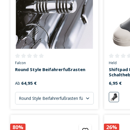
Durchschnittliche Bewertung von 0 von 5 Sternen
Durchschni
Falcon
Held
Round Style Beifahrerfußrasten
Shiftpad 
Schalthe
64,95 €
6,95 €
Ab
schwarz
80%
26%