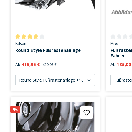
Durchschnittliche Bewertung von 3.9 von 5 Sternen
Durchschni
Falcon
Mizu
Round Style Fußrastenanlage
Fußraste
Fahrer
415,95 €
135,00
Ab
Ab
439,95 €
%