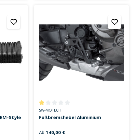
on 0 von 5 Sternen
Durchschnittliche Bewertung von 1 von 5 Sternen
SW-MOTECH
OEM-Style
Fußbremshebel Aluminium
140,00 €
Ab