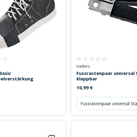
ttliche Bewertung von 0 von 5 Sternen
Durchschnittliche Bewertung v
Hashiru
Basic
Fussrastenpaar universal
belverstärkung
klappbar
10,99 €