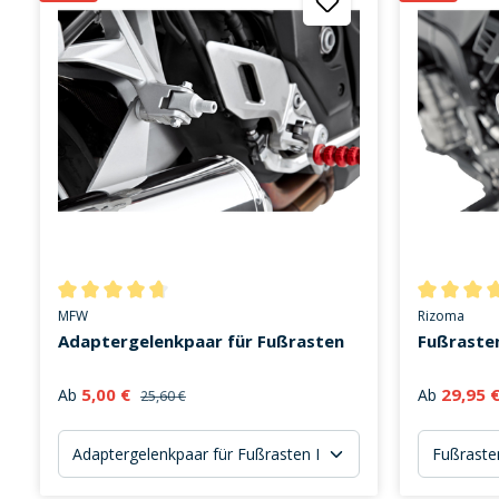
Durchschnittliche Bewertung von 4.6 von 5 Sternen
Durchschni
MFW
Rizoma
Adaptergelenkpaar für Fußrasten
Fußraste
5,00 €
29,95 
Ab
Ab
25,60 €