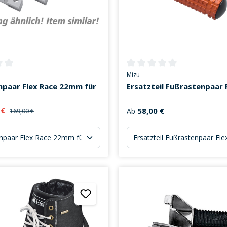
ttliche Bewertung von 0 von 5 Sternen
Durchschnittliche Bewertung v
Mizu
npaar Flex Race 22mm für
Ersatzteil Fußrastenpaar 
 €
58,00 €
Ab
169,00 €