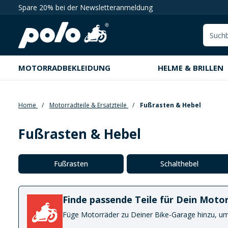
Spare 20% bei der Newsletteranmeldung
springen
Zur Hauptnavigation springen
MOTORRADBEKLEIDUNG
HELME & BRILLEN
Home
Motorradteile & Ersatzteile
Fußrasten & Hebel
Fußrasten & Hebel
Kategoriegalerie überspringen
Fußrasten
Schalthebel
Finde passende Teile für Dein Moto
Füge Motorräder zu Deiner Bike-Garage hinzu, um 