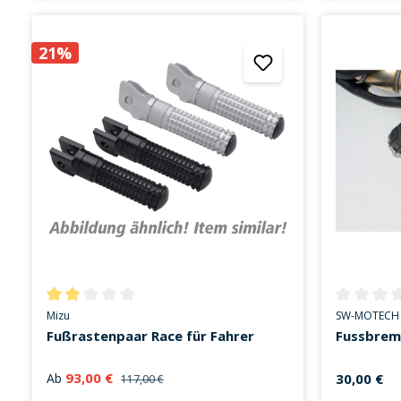
21%
Durchschnittliche Bewertung von 2 von 5 Sternen
Durchschni
Mizu
SW-MOTECH
Fußrastenpaar Race für Fahrer
Fussbrem
93,00 €
Ab
30,00 €
117,00 €