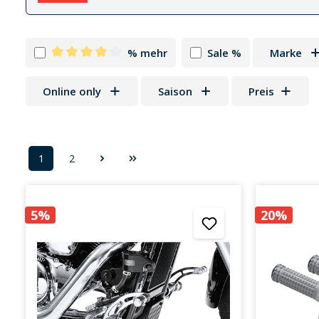
% mehr
Sale %
Marke
Filter hinzufügen: Minimum Bewertung von 4 von 5
Online only
Saison
Preis
1
2
Seite
Seite
5%
20%