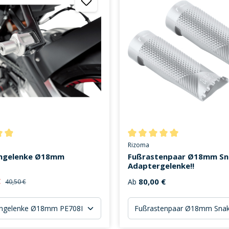
ttliche Bewertung von 4.9 von 5 Sternen
Durchschnittliche Bewertung v
Rizoma
ngelenke Ø18mm
Fußrastenpaar Ø18mm Sn
Adaptergelenke!!
€
80,00 €
Ab
40,50 €