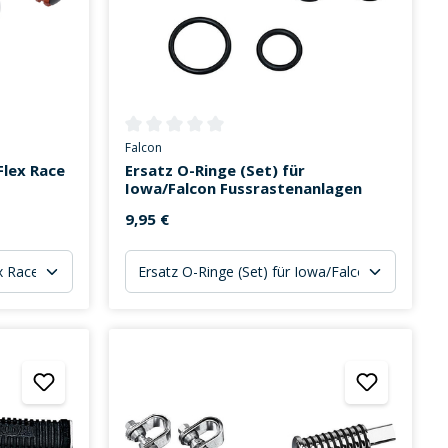
on 0 von 5 Sternen
Durchschnittliche Bewertung von 0 von 5 Sternen
Falcon
Flex Race
Ersatz O-Ringe (Set) für
Iowa/Falcon Fussrastenanlagen
9,95 €