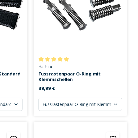
on 0 von 5 Sternen
Durchschnittliche Bewertung von 5 von 5 Sternen
Hashiru
 Standard
Fussrastenpaar O-Ring mit
Klemmschellen
39,99 €